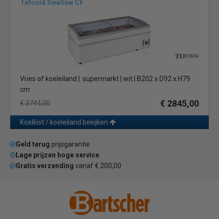
Tefcold Swallow CF
Vries of koeleiland | supermarkt | wit | B202 x D92 x H79
cm
€ 2845,00
€ 3744,00
Koelkist / koeleiland bekijken
Geld terug
prijsgarantie
Lage prijzen hoge service
Gratis verzending
vanaf € 200,00