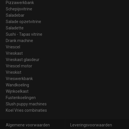
Pizzawerkbank
Schepijsvitrine
Saladebar
Salade opzetvitrine
Saladette
Sushi - Tapas vitrine
Drank machine
Vriescel
Vrieskast
Vrieskast glasdeur
Vriescel motor
Vrieskist
Vrieswerkbank
Wandkoeling
Wijnkoelkast
Fustenkoelingen
Slush puppy machines
Koel Vries combinaties
Algemene voorwaarden
Leveringsvoorwaarden