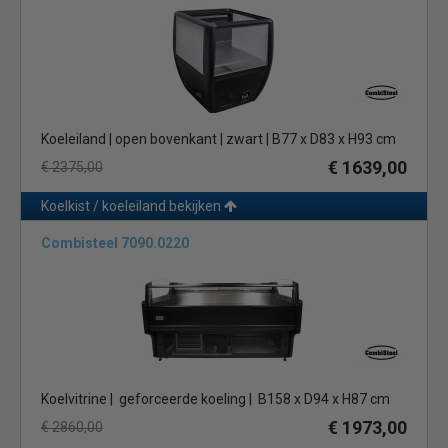
Koeleiland | open bovenkant | zwart | B77 x D83 x H93 cm
€ 1639,00
€ 2375,00
Koelkist / koeleiland bekijken
Combisteel 7090.0220
Koelvitrine | geforceerde koeling | B158 x D94 x H87 cm
€ 1973,00
€ 2860,00