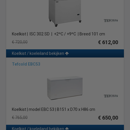
met glas en dichte deksel, ook is er een open variant. Een
koeleiland is ideaal om van allerlei etenswaren of dranken vers
te bewaren. U kunt een koeleiland automatisch laten ontdooien
zodat u hem daarna weer eenvoudig schoon kunt maken. Bij
Horeca Koelen bieden we professionele koeleilanden in diverse
Koelkist | ISC 302 SD | +2ºC / +9ºC | Breed 101 cm
afmetingen en uitvoeringen. Een koeleiland heeft automatische
€ 612,00
€ 720,00
ontdooiing, dit kan elektrisch of met heetgas ontdooiing. En is
altijd in geforceerde uitvoering uitgevoerd. Lees beneden verder
Koelkist / koeleiland bekijken
voor meer uitleg hierover.
Tefcold EBC53
Verschillende soorten
De merken Isa, Oscartielle en Fiji zijn
vooraanstaand op het gebied van koeleilanden. Zo heeft de
Isa
VMS 125 STD
een automatische ontdooiing door de
compressorstop en een automatische dooiwaterverdamping.
Daarnaast heeft de omkasting rechte profielen, waardoor dit
koeleiland ideaal geschikt is voor het kiezen van bestickerring
naar keuze. Dit koeleiland heeft een garantie van 2 jaar.
Koelkist | model EBC 53 | B151 x D70 x H86 cm
€ 650,00
€ 765,00
Een ander geliefd model in de commerciële horeca is de
professionele koelkist van
Fiji
. Deze koeleiland beschikt onder
Koelkist / koeleiland bekijken