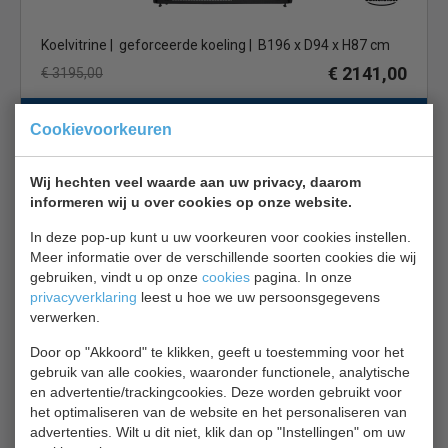
Koelvitrine | geforceerde koeling | B196 x D94 x H87 cm
€ 2141,00
€ 3195,00
Koelkist / koeleiland bekijken
Cookievoorkeuren
Tefcold Newlinz 170
Wij hechten veel waarde aan uw privacy, daarom
informeren wij u over cookies op onze website.
In deze pop-up kunt u uw voorkeuren voor cookies instellen.
Meer informatie over de verschillende soorten cookies die wij
gebruiken, vindt u op onze
cookies
pagina. In onze
privacyverklaring
leest u hoe we uw persoonsgegevens
Vrieseiland | supermarkt | wit | B170 x D89 x H84 cm
verwerken.
€ 2147,00
€ 2825,00
Door op "Akkoord" te klikken, geeft u toestemming voor het
Koelkist / koeleiland bekijken
gebruik van alle cookies, waaronder functionele, analytische
en advertentie/trackingcookies. Deze worden gebruikt voor
Tefcold SFI 145B-CF VS
het optimaliseren van de website en het personaliseren van
advertenties. Wilt u dit niet, klik dan op "Instellingen" om uw