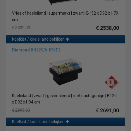
Vries of koeleiland | supermarkt | zwart | B152 x D92 x H79
cm
€ 2538,00
€ 3339,00
Koelkist / koeleiland bekijken
Diamond BN129/V-B5/T2
Koeleiland | zwart | geventileerd | met nachtgordijn | B129
x D92 x H94 cm
€ 2691,00
€ 2990,00
Koelkist / koeleiland bekijken