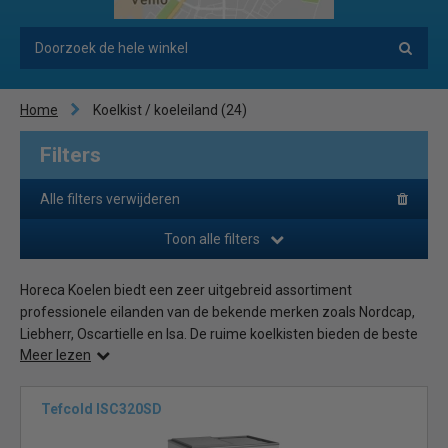
Home
Koelkist / koeleiland
(24)
Filters
Alle filters verwijderen
Toon alle filters
Horeca Koelen biedt een zeer uitgebreid assortiment
professionele eilanden van de bekende merken zoals Nordcap,
Liebherr, Oscartielle en Isa. De ruime koelkisten bieden de beste
Meer lezen
koelcapaciteit voor uw horecagelegenheid, of dat nu een
restaurant, bar, kantine of café is. Er worden zelfs koeleilanden
bij ons besteld door grotere kantoren en hotels.
Tefcold ISC320SD
Koeltechnisch en professioneel
Koeleilanden zijn te leveren