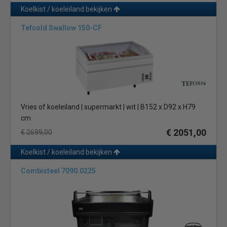
Koelkist / koeleiland bekijken
Tefcold Swallow 150-CF
Vries of koeleiland | supermarkt | wit | B152 x D92 x H79
cm
€ 2051,00
€ 2699,00
Koelkist / koeleiland bekijken
Combisteel 7090.0225