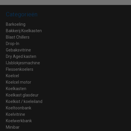
Categorieën
Barkoeling
Bakkerij Koelkasten
Blast Chillers
Drop-In
Gebaksvitrine
Dry Aged kasten
IJsblokjesmachine
Flessenkoelers
Koelcel
Koelcel motor
Koelkasten
Koelkast glasdeur
Koelkist / koeleiland
Koeltoonbank
Koelvitrine
Koelwerkbank
Minibar