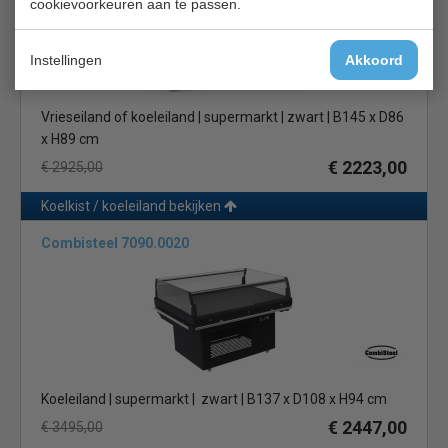
cookievoorkeuren aan te passen.
Instellingen
Akkoord
Vrieseiland of koeleiland | supermarkt | zwart | B145 x D86
x H89 cm
€ 2223,00
€ 2925,00
Koelkist / koeleiland bekijken
Combisteel 7090.0020
Koeleiland | supermarkt | zwart | B137 x D108 x H94 cm
€ 2447,00
€ 3495,00