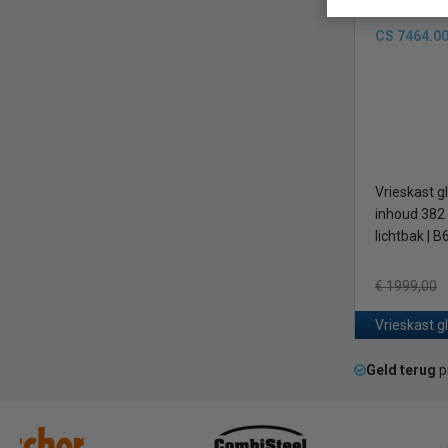
omgevingstemp
CS 7464.0
Vrieskast gl
inhoud 382 l
lichtbak | 
€ 1999,00
Vrieskast g
Geld terug
p