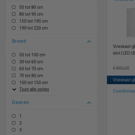
waardoor het be
50 tot 80 cm
bijvoorbeeld d
80 tot 90 cm
150 tot 190 cm
Wij van Horeca
190 tot 220 cm
Liebherr, Comb
zowel binnen al
Breed
Vrieskast gl
Er is ook een 
slot | LED 
breken. Dit soo
50 tot 100 cm
eenvoudig sch
30 tot 60 cm
€ 805,00
60 tot 70 cm
Garantie en 
70 tot 80 cm
Vrieskast g
jaar garantie. 
100 tot 150 cm
duurzame vrie
Toon alle opties
Combistee
Statische vrie
Deuren
Voorde
Nadele
1
2
Geforceerde v
3
Voorde