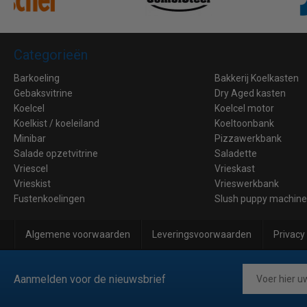
Categorieën
Barkoeling
Bakkerij Koelkasten
Gebaksvitrine
Dry Aged kasten
Koelcel
Koelcel motor
Koelkist / koeleiland
Koeltoonbank
Minibar
Pizzawerkbank
Salade opzetvitrine
Saladette
Vriescel
Vrieskast
Vrieskist
Vrieswerkbank
Fustenkoelingen
Slush puppy machin
Algemene voorwaarden
Leveringsvoorwaarden
Privacy
Aanmelden voor de nieuwsbrief