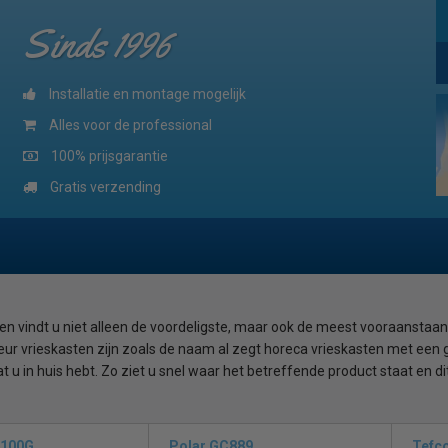
Sinds 1996
Installatie en montage mogelijk
Alles voor de professional
100% prijsgarantie
Gratis verzending
len vindt u niet alleen de voordeligste, maar ook de meest vooraanstaa
eur vrieskasten zijn zoals de naam al zegt horeca vrieskasten met een g
wat u in huis hebt. Zo ziet u snel waar het betreffende product staat e
andere in supermarkten slagerijen, viswinkels, bakkerijen, patisserie, en
sdeur vergelijken (statisch en geforceerd)
Er zijn veel verschillende
F100G
Polar GC889
Tefc