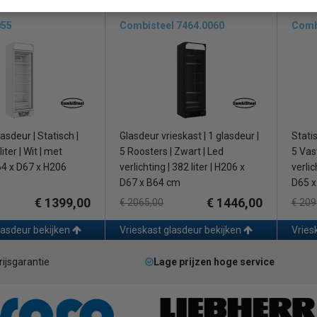
eraturen van +16°C tot +43°C
055
Combisteel 7464.0060
Comb
asdeur | Statisch |
Glasdeur vrieskast | 1 glasdeur |
Statis
iter | Wit | met
5 Roosters | Zwart | Led
5 Vas
B64 x D67 x H206
verlichting | 382 liter | H206 x
verlic
D67 x B64 cm
D65 x
€ 1399,00
€ 1446,00
€ 2065,00
€ 209
lasdeur bekijken
Vrieskast glasdeur bekijken
Vries
rijsgarantie
Lage prijzen hoge service