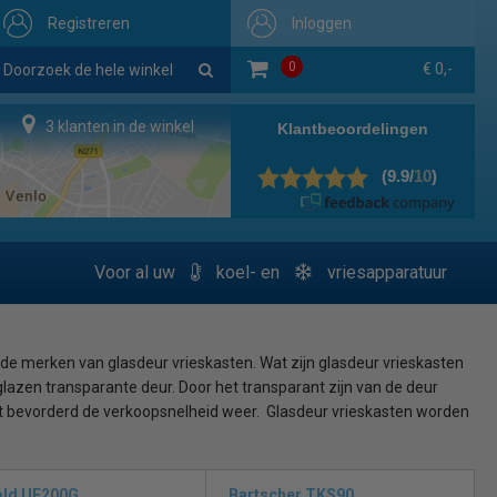
Registreren
Inloggen
0
€ 0,-
3 klanten in de winkel
Voor al uw
koel- en
vriesapparatuur
nde merken van glasdeur vrieskasten. Wat zijn glasdeur vrieskasten
lazen transparante deur. Door het transparant zijn van de deur
n dit bevorderd de verkoopsnelheid weer. Glasdeur vrieskasten worden
 in delicatessenwinkels.
 soorten vrieskasten met glasdeuren, met diverse soorten en maten,
old UF200G
Bartscher TKS90