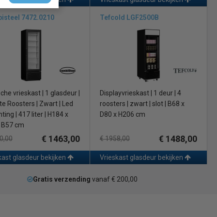
isteel 7472.0210
Tefcold LGF2500B
che vrieskast | 1 glasdeur |
Displayvrieskast | 1 deur | 4
te Roosters | Zwart | Led
roosters | zwart | slot | B68 x
hting | 417 liter | H184 x
D80 x H206 cm
 B57 cm
€ 1463,00
€ 1488,00
0,00
€ 1958,00
kast glasdeur bekijken
Vrieskast glasdeur bekijken
Gratis verzending
vanaf € 200,00