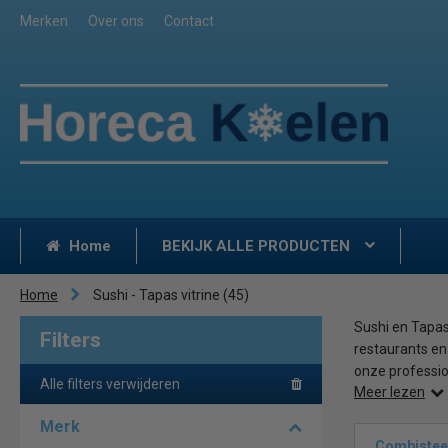
Merken
Over ons
Contact
Home
BEKIJK ALLE PRODUCTEN
Home
Sushi - Tapas vitrine
(45)
Sushi en Tapa
Filters
restaurants en
onze professio
Alle filters verwijderen
Meer lezen
Bent u op zoek
Merk
een geschikte 
Combisteel