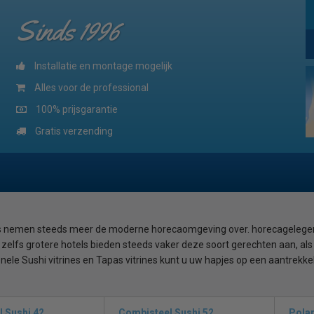
Sinds 1996
Installatie en montage mogelijk
Alles voor de professional
100% prijsgarantie
Gratis verzending
s nemen steeds meer de moderne horecaomgeving over. horecagelegenhe
 zelfs grotere hotels bieden steeds vaker deze soort gerechten aan, als 
nele Sushi vitrines en Tapas vitrines kunt u uw hapjes op een aantrekk
 naar een voordelige en hoogwaardige sushi en/of tapasvitrine? Neem dan
vitrine voor uw horecagelegenheid bij zitten.
 Sushi 42
Combisteel Sushi 52
Polar