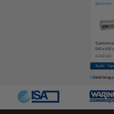
Bartscher
Sushivitrine
D43 x H30 
€ 1537,90
Sushi - Tap
Geld terug
p