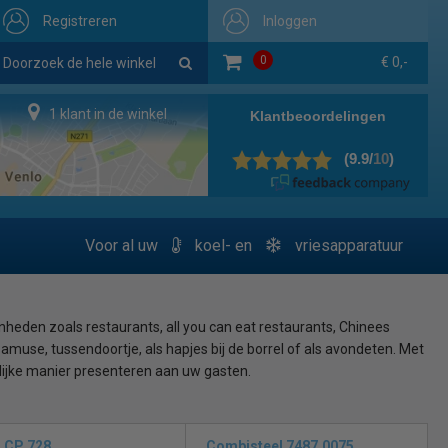
Registreren
Inloggen
0
€ 0,-
1 klant in de winkel
Voor al uw
koel- en
vriesapparatuur
den zoals restaurants, all you can eat restaurants, Chinees
amuse, tussendoortje, als hapjes bij de borrel of als avondeten. Met
elijke manier presenteren aan uw gasten.
 een kijkje in ons grote assortiment, er zal hoogstwaarschijnlijk
 CP 728
Combisteel 7487.0075