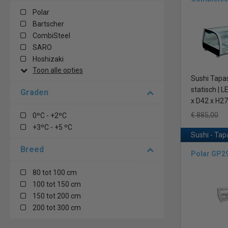
Polar
Verschillende
Bartscher
Hoshizaki, Bar
CombiSteel
assortiment Su
SARO
bij Horeca Koe
Hoshizaki
energiezuinige 
Toon alle opties
Sushi Tapas 
Tip: de sushi 
statisch | L
Graden
x D42 x H2
Statische koe
koelkast circul
€ 885,00
0ºC - +2ºC
warmer dan ach
+3ºC - +5 ºC
Sushi - Tap
Voorde
Nadele
Breed
Polar GP2
plekken
80 tot 100 cm
Geforceerde 
100 tot 150 cm
verspreid. Het
150 tot 200 cm
Voorde
200 tot 300 cm
Nadele