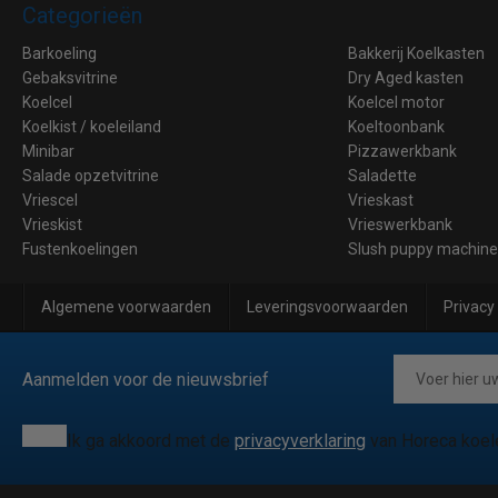
Categorieën
Barkoeling
Bakkerij Koelkasten
Gebaksvitrine
Dry Aged kasten
Koelcel
Koelcel motor
Koelkist / koeleiland
Koeltoonbank
Minibar
Pizzawerkbank
Salade opzetvitrine
Saladette
Vriescel
Vrieskast
Vrieskist
Vrieswerkbank
Fustenkoelingen
Slush puppy machin
Algemene voorwaarden
Leveringsvoorwaarden
Privacy
Aanmelden voor de nieuwsbrief
Ik ga akkoord met de
privacyverklaring
van Horeca koel