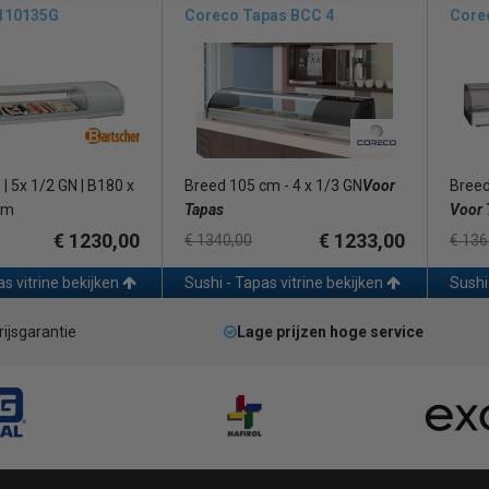
 110135G
Coreco Tapas BCC 4
Core
 | 5x 1/2 GN | B180 x
Breed 105 cm - 4 x 1/3 GN
Voor
Breed
cm
Tapas
Voor 
€ 1230,00
€ 1233,00
€ 1340,00
€ 136
as vitrine bekijken
Sushi - Tapas vitrine bekijken
Sushi
rijsgarantie
Lage prijzen hoge service