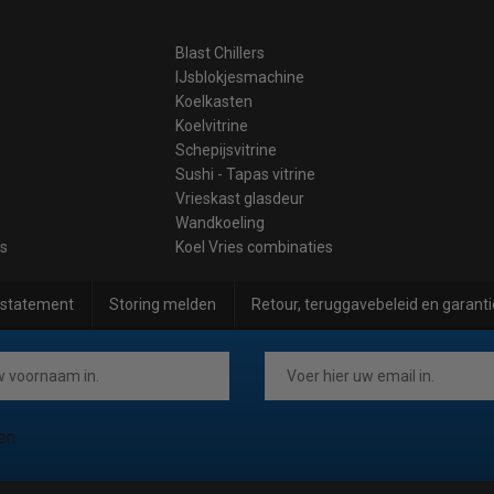
Blast Chillers
IJsblokjesmachine
Koelkasten
Koelvitrine
Schepijsvitrine
Sushi - Tapas vitrine
Vrieskast glasdeur
Wandkoeling
es
Koel Vries combinaties
 statement
Storing melden
Retour, teruggavebeleid en garanti
en