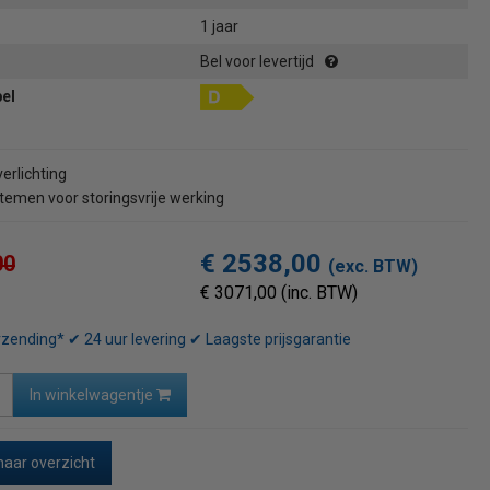
1 jaar
Bel voor levertijd
bel
erlichting
temen voor storingsvrije werking
€ 2538,00
00
(exc. BTW)
€ 3071,00 (inc. BTW)
rzending* ✔ 24 uur levering ✔ Laagste prijsgarantie
In winkelwagentje
naar overzicht