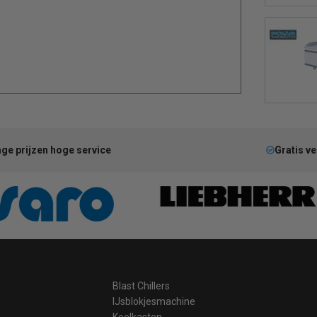
ge prijzen hoge service
Gratis v
Blast Chillers
IJsblokjesmachine
Koelkasten