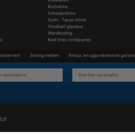
Koelvitrine
Schepijsvitrine
Sushi - Tapas vitrine
Vrieskast glasdeur
Wandkoeling
es
Koel Vries combinaties
 statement
Storing melden
Retour, teruggavebeleid en garanti
en
n.nl