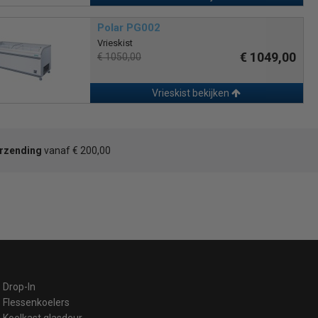
Polar PG002
Vrieskist
€ 1049,00
€ 1050,00
Vrieskist bekijken
erzending
vanaf € 200,00
Drop-In
Flessenkoelers
Koelkast glasdeur