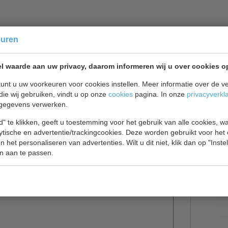
euren
st Shallow 150
l waarde aan uw privacy, daarom informeren wij u over cookies o
kten, dierenwinkels en benzinestations.
unt u uw voorkeuren voor cookies instellen. Meer informatie over de ve
els
die wij gebruiken, vindt u op onze
cookies
pagina. In onze
privacyverkl
gegevens verwerken.
n is gebouwd voor standaard
" te klikken, geeft u toestemming voor het gebruik van alle cookies, 
vriezers worden opgesteld. Het grote, schuine
lytische en advertentie/trackingcookies. Deze worden gebruikt voor het
 producten in de kast. De automatische
 het personaliseren van advertenties. Wilt u dit niet, klik dan op "Inst
rming aan de binnenkant. Ze behoren met hun lage
n aan te passen.
zijn.