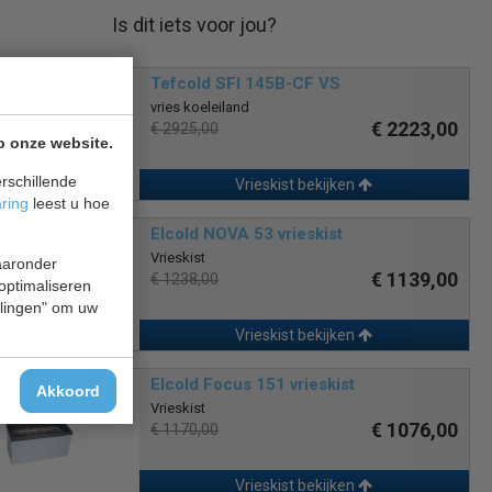
Is dit iets voor jou?
Tefcold SFI 145B-CF VS
vries koeleiland
€ 2223,00
€ 2925,00
p onze website.
rschillende
Vrieskist bekijken
aring
leest u hoe
Elcold NOVA 53 vrieskist
Vrieskist
waaronder
€ 1139,00
€ 1238,00
 optimaliseren
ellingen" om uw
Vrieskist bekijken
Elcold Focus 151 vrieskist
Akkoord
Vrieskist
€ 1076,00
€ 1170,00
Vrieskist bekijken