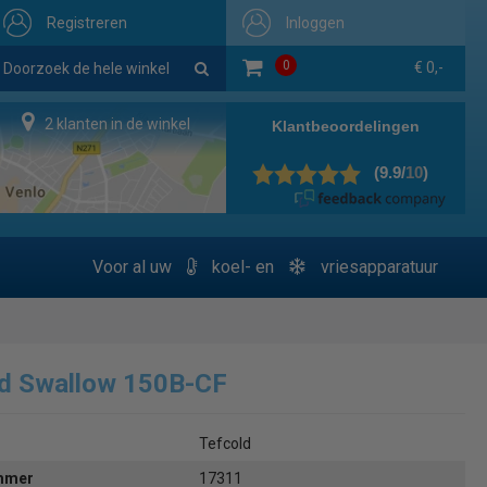
Registreren
Inloggen
0
€ 0,-
2 klanten in de winkel
Voor al uw
koel- en
vriesapparatuur
d Swallow 150B-CF
Tefcold
ummer
17311