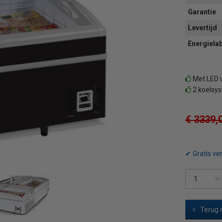
Garantie
Levertijd
Energiela
Met LED v
2 koelsys
€ 3339,
✔ Gratis ve
Terug 