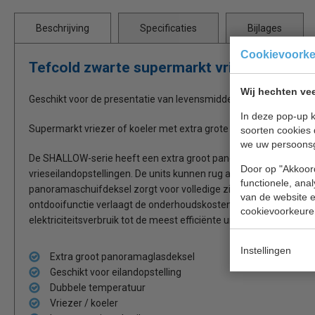
Beschrijving
Specificaties
Bijlages
Cookievoork
Tefcold zwarte supermarkt vries of koelki
Wij hechten vee
Geschikt voor de presentatie van levensmiddelen in b.v supermar
In deze pop-up k
Supermarkt vriezer of koeler met extra grote panoramaglasdeks
soorten cookies 
we uw persoons
De SHALLOW-serie heeft een extra groot panoramaglasdeksel e
Door op "Akkoord
vrieseilandopstellingen. De units kunnen rug aan rug en met eind
functionele, ana
panoramaschuifdeksel zorgt voor volledige zichtbaarheid van de
van de website en
ontdooifunctie verlaagt de onderhoudskosten en voorkomt ijsvo
cookievoorkeure
elektriciteitsverbruik tot de meest efficiënte units die er te vinden 
Instellingen
Extra groot panoramaglasdeksel
Geschikt voor eilandopstelling
Dubbele temperatuur
Vriezer / koeler