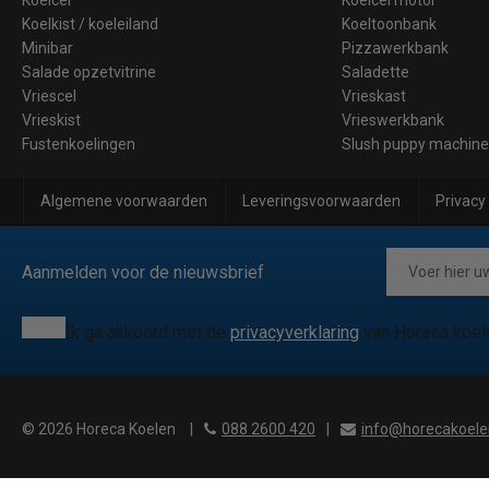
Koelkist / koeleiland
Koeltoonbank
Minibar
Pizzawerkbank
Salade opzetvitrine
Saladette
Vriescel
Vrieskast
Vrieskist
Vrieswerkbank
Fustenkoelingen
Slush puppy machin
Algemene voorwaarden
Leveringsvoorwaarden
Privacy
Aanmelden voor de nieuwsbrief
Ik ga akkoord met de
privacyverklaring
van Horeca koel
© 2026 Horeca Koelen
|
088 2600 420
|
info@horecakoele