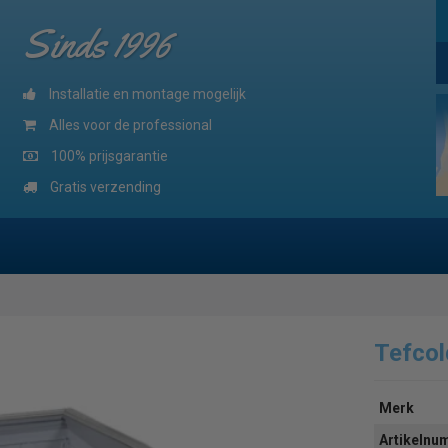
Sinds 1996
Installatie en montage mogelijk
Alles voor de professional
100% prijsgarantie
Gratis verzending
Tefcol
Merk
Artikeln