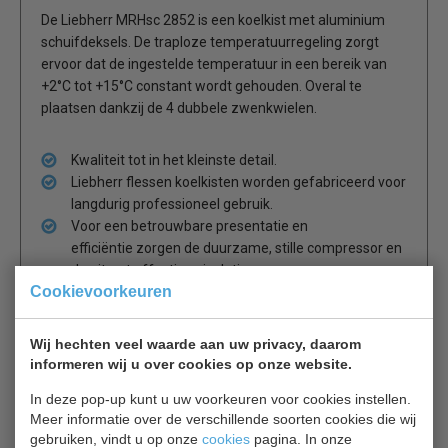
De Liebherr MRHsc 2852 is een koelkist met aluminium
schuifdeksels. De traploze temperatuurregeling zorgt
ervoor dat de ingestelde temperatuur in een bereik van
+2°C tot +15°C constant wordt gehouden. Overal te
plaatsen dankzij de 4 dubbele zwenkwielen.
Kwaliteit tot in het kleinste detail.
Liebherr flessen koelkisten worden gefabriceerd voor
langdurig professioneel gebruik.
Voor een betrouwbare presentatie en
efficiëntie zorgen de duurzame, stille compressor en
de uiterst effectieve isolatie
Cookievoorkeuren
Optie: mandjes
Wij hechten veel waarde aan uw privacy, daarom
informeren wij u over cookies op onze website.
Komt november 2023 binnen
In deze pop-up kunt u uw voorkeuren voor cookies instellen.
Meer informatie over de verschillende soorten cookies die wij
Is dit iets voor jou?
gebruiken, vindt u op onze
cookies
pagina. In onze