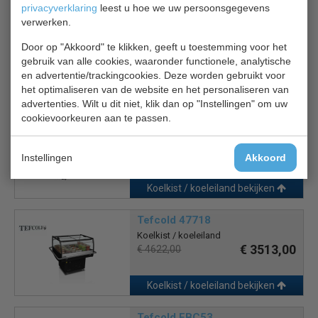
privacyverklaring
leest u hoe we uw persoonsgegevens
verwerken.
Tefcold BHC 100X1
Koelkist
Door op "Akkoord" te klikken, geeft u toestemming voor het
€ 1181,00
€ 1554,00
gebruik van alle cookies, waaronder functionele, analytische
en advertentie/trackingcookies. Deze worden gebruikt voor
het optimaliseren van de website en het personaliseren van
Koelkist / koeleiland bekijken
advertenties. Wilt u dit niet, klik dan op "Instellingen" om uw
cookievoorkeuren aan te passen.
Combisteel 7090.0020
Koeleiland
€ 2447,00
€ 3495,00
Instellingen
Akkoord
Koelkist / koeleiland bekijken
Tefcold 47718
Koelkist / koeleiland
€ 3513,00
€ 4622,00
Koelkist / koeleiland bekijken
Tefcold EBC53