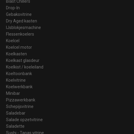
Blast Chillers
Drop-In
Gebaksvitrine
Dry Aged kasten
IJsblokjesmachine
Flessenkoelers
Koelcel
Koelcel motor
Koelkasten
Koelkast glasdeur
Koelkist / koeleiland
Koeltoonbank
Koelvitrine
Koelwerkbank
Minibar
Pizzawerkbank
Schepijsvitrine
Saladebar
Salade opzetvitrine
Saladette
Sushi - Tapas vitrine