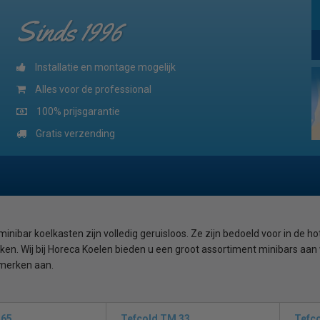
Sinds 1996
Installatie en montage mogelijk
Alles voor de professional
100% prijsgarantie
Gratis verzending
inibar koelkasten zijn volledig geruisloos. Ze zijn bedoeld voor in de 
en. Wij bij Horeca Koelen bieden u een groot assortiment minibars aan
 merken aan.
 en professioneel
De compressor is het onderdeel wat geluid maakt bi
sorptie systeem” en hebben géén compressor. Er wordt hiervoor gebr
565
Tefcold TM 33
Tefc