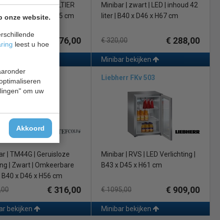
AR | GLASDEUR PELTIER
Minibar | zwart | LED | inhoud 42
NG | B40 x D44 x H55 cm
liter | B40 x D46 x H67 cm
p onze website.
rschillende
€ 276,00
€ 288,00
,00
€ 320,00
aring
leest u hoe
ar bekijken
Minibar bekijken
waaronder
ld TM 44 Glas
Liebherr FKv 503
 optimaliseren
ellingen" om uw
Akkoord
ar | TM44G | Geruisloze
Minibar | RVS | LED Verlichting |
ng | Zwart | Omkeerbare
B43 x D45 x H61 cm
| B40 x D46 x H56 cm
€ 316,00
€ 909,00
,00
€ 1095,00
ar bekijken
Minibar bekijken