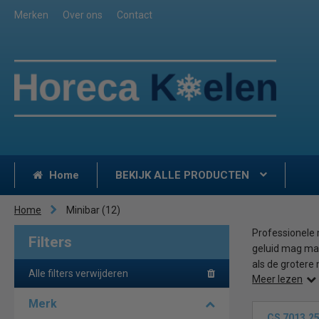
Merken
Over ons
Contact
Home
BEKIJK ALLE PRODUCTEN
Home
Minibar
(12)
Professionele m
Filters
geluid mag mak
als de grotere
Alle filters verwijderen
Meer lezen
Koeltechnisch
Merk
zogenaamde “ab
CS 7013.2