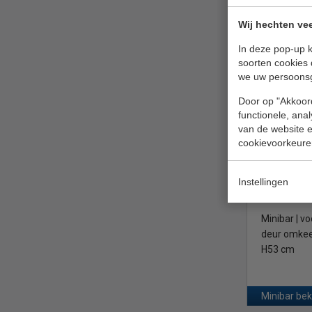
Minibar | 
liter | B40 
Wij hechten vee
In deze pop-up k
€ 301,00
soorten cookies 
we uw persoons
Minibar bek
Door op "Akkoord
Polar GE5
functionele, ana
van de website en
cookievoorkeure
Instellingen
Minibar | vo
deur omkeer
H53 cm
Minibar bek