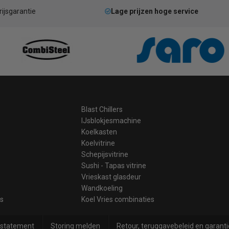
rijsgarantie
Lage prijzen hoge service
Blast Chillers
IJsblokjesmachine
Koelkasten
Koelvitrine
Schepijsvitrine
Sushi - Tapas vitrine
Vrieskast glasdeur
Wandkoeling
es
Koel Vries combinaties
 statement
Storing melden
Retour, teruggavebeleid en garanti