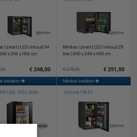
studenten die op kamers gaan. Het absorptie systeem werkt met een
mperatuur. Voorbeeld: Kamertemperatuur is 22 graden dan is de
ijd voor uw drankjes koud zijn omdat het koelvermogen van een
ibars in ons assortiment is dat ze in energiezuinig zijn, zo bent u
r | zwart | LED | inhoud 34
Minibar | zwart | LED | inhoud 29
| B40 x D46 x H56 cm
liter | B40 x D44 x H50 cm
en geschikte minibar voor privé of voor uw horecaonderneming?
€ 248,00
€ 251,00
,00
€ 279,00
ar bekijken
Minibar bekijken
ISTEEL 7013.2560
Tefcold TM 52