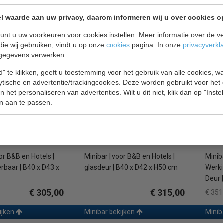
TM44G-1 | inhoud 35
Minibar | zwart | omkeerbare
MINIB
x D45 x H56 cm
deur | inhoud 26 liter | B40 x D43
KOELI
l waarde aan uw privacy, daarom informeren wij u over cookies o
x H50 cm
unt u uw voorkeuren voor cookies instellen. Meer informatie over de ve
€ 256,00
€ 259,00
€ 288,00
€ 290
die wij gebruiken, vindt u op onze
cookies
pagina. In onze
privacyverkl
gegevens verwerken.
ijken
Minibar bekijken
Minib
" te klikken, geeft u toestemming voor het gebruik van alle cookies, 
79
Polar GE819
Tefco
lytische en advertentie/trackingcookies. Deze worden gebruikt voor het
 het personaliseren van advertenties. Wilt u dit niet, klik dan op "Inst
n aan te passen.
or B&B en Hotels |
Minibar | voor B&B en Hotels |
Minib
baar | B40 x D43 x
glasdeur | B40 x D42 x H50 cm
Werki
Deur 
€ 305,00
€ 315,00
€ 351
ijken
Minibar bekijken
Minib