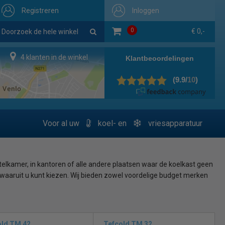
Registreren
Inloggen
0
€ 0,-
4 klanten in de winkel
Voor al uw
koel- en
vriesapparatuur
hotelkamer, in kantoren of alle andere plaatsen waar de koelkast geen
 waaruit u kunt kiezen. Wij bieden zowel voordelige budget merken
j een normale koeling. Minibar koelkasten werken volgens het
uikgemaakt van andere technieken. Het voordeel is dat ze
old TM 42
Tefcold TM 32