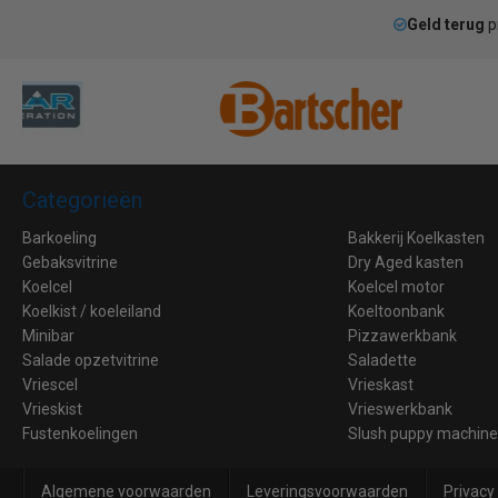
Geld terug
p
Categorieën
Barkoeling
Bakkerij Koelkasten
Gebaksvitrine
Dry Aged kasten
Koelcel
Koelcel motor
Koelkist / koeleiland
Koeltoonbank
Minibar
Pizzawerkbank
Salade opzetvitrine
Saladette
Vriescel
Vrieskast
Vrieskist
Vrieswerkbank
Fustenkoelingen
Slush puppy machin
Algemene voorwaarden
Leveringsvoorwaarden
Privacy