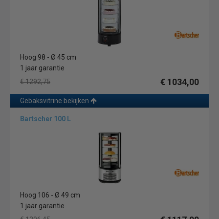
goede werking van uw koeling, waardoor uw producten optimaal
gekoeld blijven.
Normale ontdooicyclus:
De compressor wordt automatisch
een aantal keer per 24 uur enkele minuten uitgeschakeld zodat
Hoog 98 - Ø 45 cm
het aangevroren ijs op de verdamper kan smelten.
1 jaar garantie
Een nadeel hiervan is dat de temperatuur in uw koelkast
€ 1034,00
€ 1292,75
tijdelijk wat hoger wordt.
Gebaksvitrine bekijken
Heetgas ontdooiing: (
energiebesparend) Bij heetgas
ontdooiing wordt automatisch een aantal keer per 24 uur de
Bartscher 100 L
verdamper een paar seconden warm gemaakt, het aangevroren
ijs smelt dan direct.
Het grote voordeel hiervan is dat de temperatuur
nauwelijks stijgt, waardoor de kwaliteit van uw producten
beter bewaard blijft. En bovendien werkt deze manier van
ontdooien energiebesparend, uw gebakvitrine koelt
namelijk efficiënter zonder ijsvorming op het koelichaam.
Hoog 106 - Ø 49 cm
Wilt u meer informatie over onze gebaksvitrines of heeft u
1 jaar garantie
hulp nodig bij het kiezen van een geschikte gebaksvitrine