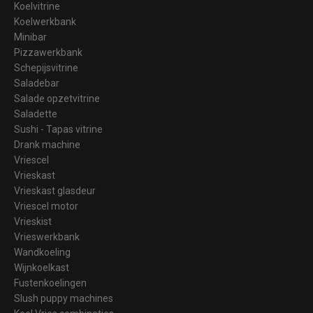
Koelvitrine
Koelwerkbank
Minibar
Pizzawerkbank
Schepijsvitrine
Saladebar
Salade opzetvitrine
Saladette
Sushi - Tapas vitrine
Drank machine
Vriescel
Vrieskast
Vrieskast glasdeur
Vriescel motor
Vrieskist
Vrieswerkbank
Wandkoeling
Wijnkoelkast
Fustenkoelingen
Slush puppy machines