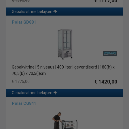
€ 1117,00
€ 1396,45
koeler voor uw horecagelegenheid? Neem
contact
met
ons op en wij helpen u graag.
Gebaksvitrine bekijken
Polar GD881
Gebakvitrine | 5 niveaus | 400 liter | geventileerd | 180(h) x
70,5(b) x 70,5(l)cm
€ 1420,00
€ 1775,00
Gebaksvitrine bekijken
Polar CG841