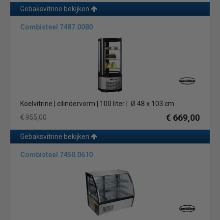
merken zoals: Bartscher, Afinox, Nordcap, Trimco, Tecna, Polar
Gebaksvitrine bekijken
en vele anderen. Dit is maar een kleine greep uit het merken
aanbod wat u kunt vinden bij Horeca Megastore.
Combisteel 7487.0080
Het verschil in kwaliteit vindt u terug in de hardware, het design
en de techniek. Daarnaast kunnen er verschillen in de mate van
energiegebruik en dus de duurzaamheid van het product zitten.
Wanneer u kiest voor een budget model zal het energieverbruik
de kwaliteit van het materiaal en scharnieren e.d. minder zijn als
Koelvitrine | cilindervorm | 100 liter | Ø 48 x 103 cm
bij het duurdere merken. Professionele gebakvitrines zijn er in
€ 669,00
€ 955,00
statische en geforceerde uitvoering.
Met ontdooicyclus of
heetgas ontdooiing
Gebaksvitrine bekijken
Statische koeling
Dit is de traditionele koeling. Het verschil met
Combisteel 7450.0610
een geforceerde koeling is dat er bij een statische koeling geen
(koude) lucht in de koelkast circuleert. De luchtcirculatie is dus
beperkt waardoor er aanzienlijke temperatuurverschillen kunnen
optreden. Voorin is het bijvoorbeeld iets warmer dan achterin. Wij
raden aan om de koeling van een thermometer te voorzien.
Voordeel
- Goedkoper in aanschaf