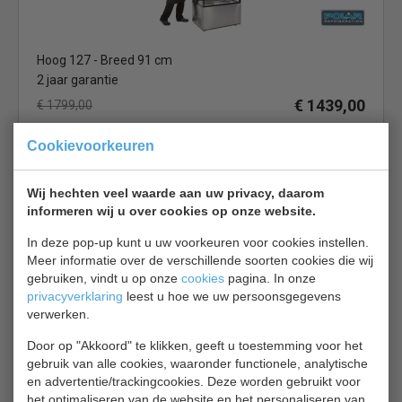
Hoog 127 - Breed 91 cm
2 jaar garantie
€ 1439,00
€ 1799,00
Gebaksvitrine bekijken
Cookievoorkeuren
Opera 120
Wij hechten veel waarde aan uw privacy, daarom
informeren wij u over cookies op onze website.
In deze pop-up kunt u uw voorkeuren voor cookies instellen.
Meer informatie over de verschillende soorten cookies die wij
gebruiken, vindt u op onze
cookies
pagina. In onze
privacyverklaring
leest u hoe we uw persoonsgegevens
Gebaksvitrine | zwart | geventileerd | B120 x D80 x H136
verwerken.
cm
Door op "Akkoord" te klikken, geeft u toestemming voor het
gebruik van alle cookies, waaronder functionele, analytische
€ 1672,00
€ 2200,00
en advertentie/trackingcookies. Deze worden gebruikt voor
het optimaliseren van de website en het personaliseren van