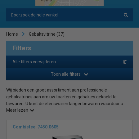
Home
Gebaksvitrine
(37)
Filters
Alle filters verwijderen
Toon alle filters
Wij bieden een groot assortiment aan professionele
gebakvitrines aan om uw taarten en gebakjes gekoeld te
bewaren. U kunt de etenswaren langer bewaren waardoor u
Meer lezen
minder hoeft weg te gooien. Of u nou voor een bakkerij werkt, in
een café, restaurant of lunchroom werkt, een gebakvitrine is bij
alle soorten horecagelegenheden noodzakelijk om taarten en
Combisteel 7450.0605
gebak vers te houden.