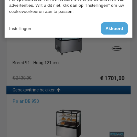
Gebaksvitrine bekijken
advertenties. Wilt u dit niet, klik dan op "Instellingen" om uw
cookievoorkeuren aan te passen.
CS 7487.0015
Instellingen
Akkoord
Breed 91 - Hoog 121 cm
€ 1701,00
€ 2430,00
Gebaksvitrine bekijken
Polar DB 950