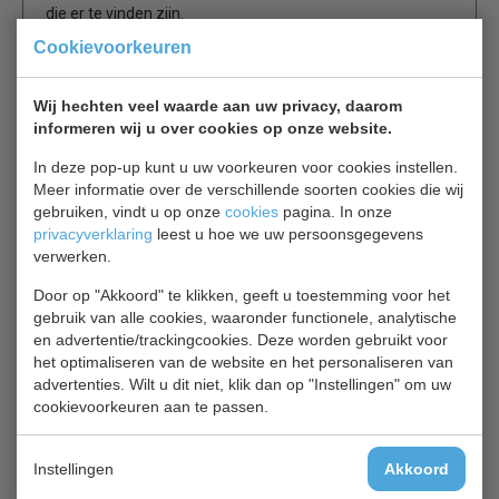
die er te vinden zijn.
Cookievoorkeuren
Extra groot panoramaglasdeksel
Geschikt voor eilandopstelling
Wij hechten veel waarde aan uw privacy, daarom
Dubbele temperatuur
informeren wij u over cookies op onze website.
Vriezer / koeler
In deze pop-up kunt u uw voorkeuren voor cookies instellen.
Laag energieverbruik
Meer informatie over de verschillende soorten cookies die wij
Bespaar op totale kosten (gebruik plus
gebruiken, vindt u op onze
cookies
pagina. In onze
investeringskosten)
privacyverklaring
leest u hoe we uw persoonsgegevens
Automatisch ontdooien
verwerken.
2 koelsystemen voor storingsvrije werking
Levertijd 1 á 2 weken
Door op "Akkoord" te klikken, geeft u toestemming voor het
gebruik van alle cookies, waaronder functionele, analytische
en advertentie/trackingcookies. Deze worden gebruikt voor
Optie: verkrijgbaar in zwart, grijs en wit
het optimaliseren van de website en het personaliseren van
advertenties. Wilt u dit niet, klik dan op "Instellingen" om uw
cookievoorkeuren aan te passen.
Is dit iets voor jou?
Instellingen
Akkoord
Elcold NOVA 53 vrieskist