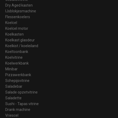
Dry Aged kasten
IJsblokjesmachine
Flessenkoelers
Koelcel
Koelcel motor
Koelkasten
Koelkast glasdeur
Koelkist / koeleiland
Koeltoonbank
Koelvitrine
Koelwerkbank
Minibar
Pizzawerkbank
Schepijsvitrine
Saladebar
Salade opzetvitrine
Saladette
Sushi - Tapas vitrine
Drank machine
Vriescel