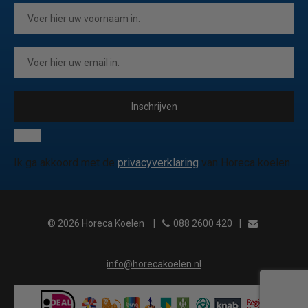
Inschrijven
Ik ga akkoord met de
privacyverklaring
van Horeca koelen
© 2026 Horeca Koelen
|
088 2600 420
|
info@horecakoelen.nl