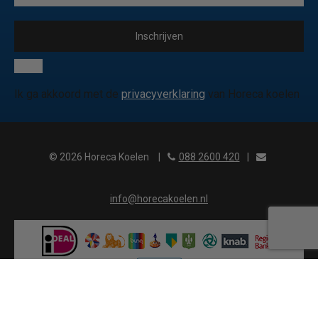
Inschrijven
Ik ga akkoord met de
privacyverklaring
van Horeca koelen
© 2026 Horeca Koelen
|
088 2600 420
|
info@horecakoelen.nl
?>