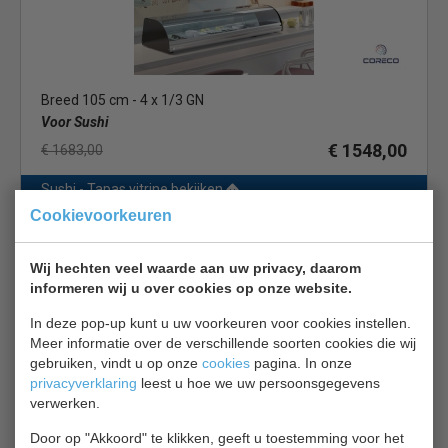
Breed 105 cm - 4 x 1/3 GN
Voor Sushi
€ 1548,00
€ 1683,00
Sushi - Tapas vitrine bekijken
Cookievoorkeuren
Coreco Sushi BCS 6
Wij hechten veel waarde aan uw privacy, daarom
informeren wij u over cookies op onze website.
In deze pop-up kunt u uw voorkeuren voor cookies instellen.
Meer informatie over de verschillende soorten cookies die wij
gebruiken, vindt u op onze
cookies
pagina. In onze
Breed 140 cm - Vlakke plaat
privacyverklaring
leest u hoe we uw persoonsgegevens
verwerken.
Voor Sushi
€ 1593,00
€ 1732,00
Door op "Akkoord" te klikken, geeft u toestemming voor het