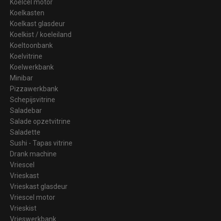
Koelcel motor
Koelkasten
Koelkast glasdeur
Koelkist / koeleiland
Koeltoonbank
Koelvitrine
Koelwerkbank
Minibar
Pizzawerkbank
Schepijsvitrine
Saladebar
Salade opzetvitrine
Saladette
Sushi - Tapas vitrine
Drank machine
Vriescel
Vrieskast
Vrieskast glasdeur
Vriescel motor
Vrieskist
Vrieswerkbank