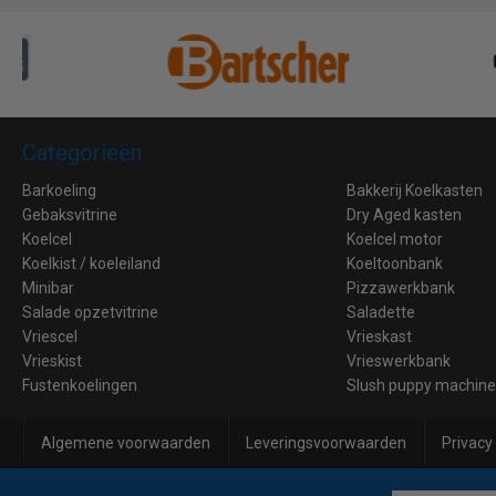
Categorieën
Barkoeling
Bakkerij Koelkasten
Gebaksvitrine
Dry Aged kasten
Koelcel
Koelcel motor
Koelkist / koeleiland
Koeltoonbank
Minibar
Pizzawerkbank
Salade opzetvitrine
Saladette
Vriescel
Vrieskast
Vrieskist
Vrieswerkbank
Fustenkoelingen
Slush puppy machin
Algemene voorwaarden
Leveringsvoorwaarden
Privacy