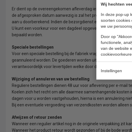
Wij hechten vee
Er dient op de overeengekomen afleverdag iemand aanwezig te zi
In deze pop-up k
de afgesproken datum aanwezig is zal het product later opnieu
soorten cookies 
aan u doorberekend. Indien de bezorgdienst er om vraagt dient u 
we uw persoons
U kunt een voorkeur voor een dagdeel opgeven, dit is echter nooi
bepaald worden.
Door op "Akkoord
functionele, ana
Speciale bestellingen
van de website en
Voor een speciale bestelling bij de fabriek vragen wij een aanbe
cookievoorkeure
geannuleerd worden. De goederen worden uitsluitend afgeleverd bi
verantwoordelijk voor levertijden welke door de fabrikant worden
Instellingen
Wijziging of annuleren van uw bestelling
Reguliere bestellingen dienen 48 uur voor aflevering per e-mail
Koelen zich het recht om alle daarmee samenhangende kosten in
dagen voor u worden vastgehouden, hierna is een annulering niet
Bij een eventuele vergoeding van verzendkosten worden alleen 
Afwijzen of retour zenden
Wanneer een regulier artikel nog in de originele verpakking zit 
Wanneer het product retour wordt gezonden of bij de bode word