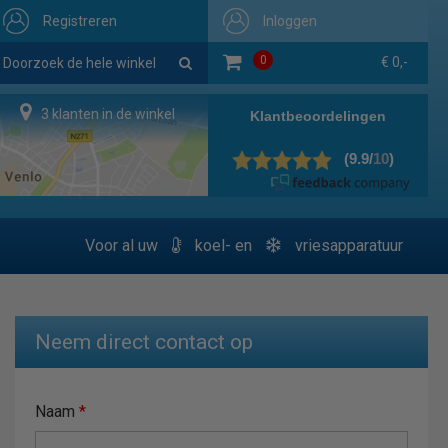
Registreren
Inloggen
0
€ 0,-
3 klanten in de winkel
Voor al uw
koel- en
vriesapparatuur
Neem direct contact op
Naam
*