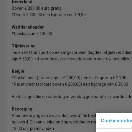
Nederland
Boven € 200,00 euro gratis.
*Onder € 200,00 een bijdrage van € 9,95.
Waddeneilanden
*
toeslag van € 100,00
Tijdlevering
indien het transport op een afgesproken dagdeel afgeleverd die
zijn € 50,00. Informatie over de exacte kosten voor uw bestelling
België
*
Pakket post (orders onder € 200,00) een bijdrage van € 29,00
*Pallet vracht (orders boven € 200,00) een bijdrage van € 39,00
Bestellingen die op zaterdag of zondag geplaatst zijn, worden
Bezorging
Voor bezorging van uw product wordt de bestelling door een doo
Cookievoork
geleverd. Dit kan uitsluitend op werkdagen met uitzondering va
18.00 uur plaatsvinden.