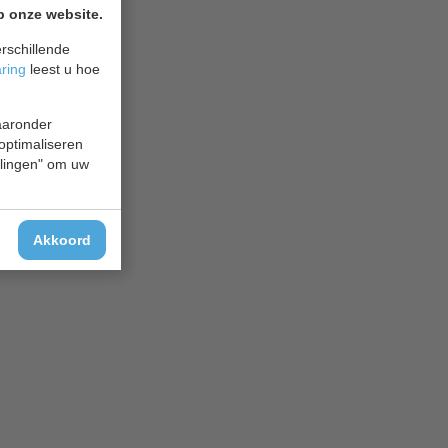
p onze website.
rschillende
aring
leest u hoe
waaronder
 optimaliseren
ellingen" om uw
Akkoord