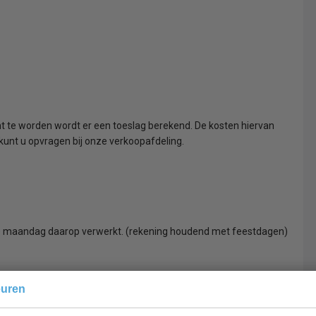
nt te worden wordt er een toeslag berekend. De kosten hiervan
 kunt u opvragen bij onze verkoopafdeling.
 de maandag daarop verwerkt. (rekening houdend met feestdagen)
r ons gekozen erkend transportbedrijf aan uw afleveradres
euren
n feestdagen, maandag t/m vrijdag, doorgaans tussen 8.00 en