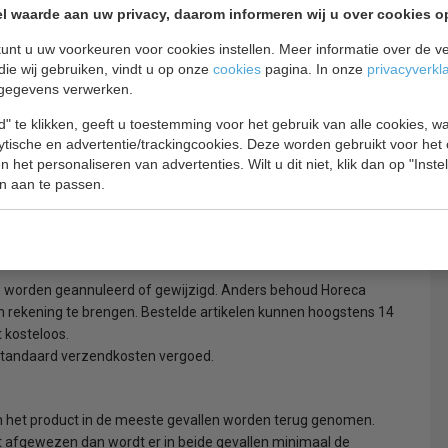
l waarde aan uw privacy, daarom informeren wij u over cookies o
jn om de bestelling in ontvangst te nemen. Als er niemand op
unt u uw voorkeuren voor cookies instellen. Meer informatie over de ve
w worden aangeboden, de eventuele extra kosten hiervan worden
die wij gebruiken, vindt u op onze
cookies
pagina. In onze
privacyverkl
zich te kunnen legitimeren.
gegevens verwerken.
t bindend daar de meeste routes 's nachts door de leverancier
" te klikken, geeft u toestemming voor het gebruik van alle cookies, 
lytische en advertentie/trackingcookies. Deze worden gebruikt voor het
 het personaliseren van advertenties. Wilt u dit niet, klik dan op "Inst
taling van 50%, deze bestellingen kunnen niet retour genomen of
n aan te passen.
j volledige betaling van het factuurbedrag. Wij zijn nooit
 aangegeven, deze dienen uitsluitend als indicatie.
 te worden geannuleerd of gewijzigd. Anders behoud Horeca
 rekening te brengen. Bestelde artikelen kunnen hoogstens 14
 kosteloos.
standaard verzendkosten vergoed.
kan het product in de meeste gevallen worden terug genomen.
t afgewezen dan wordt er in beide gevallen minimaal de