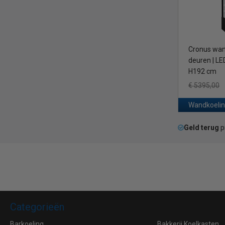
Cronus wan
deuren | LE
H192 cm
€ 5395,00
Wandkoelin
Geld terug
p
Categorieën
Barkoeling
Bakkerij Koelkasten