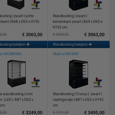
oeling | zwart | witte
Wandkoeling | zwart |
nkant | B68 x D63 x H192
binnenkant zwart | B69 x D63 x
H192 cm
€ 3063,00
€ 3063,00
0,00
€ 4030,00
oeling bekijken
Wandkoeling bekijken
rol MCWB90H
Mafirol MCB90
s wandkoeling | met
Wandkoeling | Cronus | zwart |
en
| LED | B87 x D63 x
nachtgordijn | B87 x D63 x H192
 cm
cm
€ 3249,00
€ 3495,00
5,00
€ 4741,00