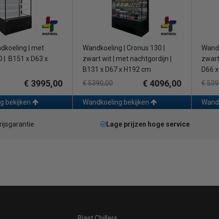
dkoeling | met
Wandkoeling | Cronus 130 |
Wandk
D | B151 x D63 x
zwart wit | met nachtgordijn |
zwart 
B131 x D67 x H192 cm
D66 x
€ 3995,00
€ 4096,00
€ 5390,00
€ 539
g bekijken
Wandkoeling bekijken
Wandk
rijsgarantie
Lage prijzen hoge service
Blast Chillers