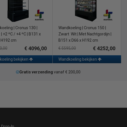
oeling | Cronus 130 |
Wandkoeling | Cronus 150 |
| +2 ºC / +4 ºC | B131 x
Zwart Wit | Met Nachtgordijn |
 H192 cm
B151 x D66 x H192 cm
€ 4096,00
€ 4252,00
0,00
€ 5595,00
oeling bekijken
Wandkoeling bekijken
Gratis verzending
vanaf € 200,00
Drop-In