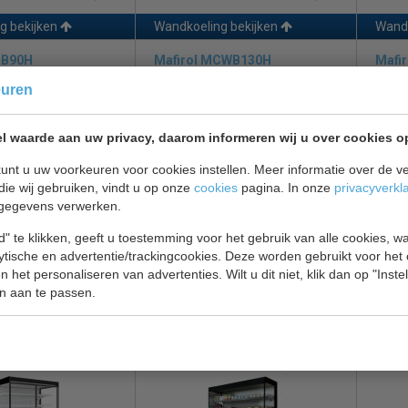
g bekijken
Wandkoeling bekijken
Wandk
CB90H
Mafirol MCWB130H
Mafir
66
euren
l waarde aan uw privacy, daarom informeren wij u over cookies o
unt u uw voorkeuren voor cookies instellen. Meer informatie over de ve
die wij gebruiken, vindt u op onze
cookies
pagina. In onze
privacyverkl
gegevens verwerken.
 | zwart |
Cronus wandkoeling | met
Wandk
" te klikken, geeft u toestemming voor het gebruik van alle cookies, 
| LED | B87 x D63 x
deuren | LED | B131 x D63 x
LED V
lytische en advertentie/trackingcookies. Deze worden gebruikt voor het
H192 cm
H192
 het personaliseren van advertenties. Wilt u dit niet, klik dan op "Inst
€ 3682,00
€ 3796,00
€ 4995,00
€ 501
n aan te passen.
g bekijken
Wandkoeling bekijken
Wandk
CWB150H
Mafirol Cronus 130 66
Mafi