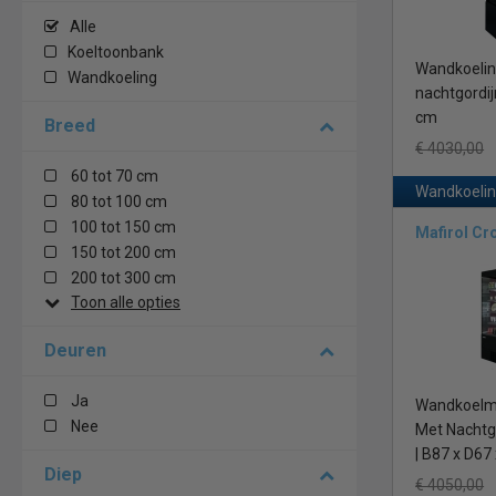
Alle
Koeltoonbank
Wandkoeling
Wandkoeling
nachtgordij
cm
Breed
€ 4030,00
60 tot 70 cm
Wandkoelin
80 tot 100 cm
100 tot 150 cm
Mafirol Cr
150 tot 200 cm
200 tot 300 cm
Toon alle opties
Deuren
Ja
Wandkoelme
Nee
Met Nachtgo
| B87 x D67
Diep
€ 4050,00