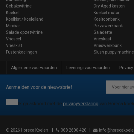
Gebaksvitrine
Dry Aged kasten
Koelcel
Koelcel motor
Koelkist / koeleiland
Koeltoonbank
Minibar
Pizzawerkbank
Salade opzetvitrine
Saladette
Vriescel
Vrieskast
Vrieskist
Vrieswerkbank
Fustenkoelingen
Slush puppy machin
Algemene voorwaarden
Leveringsvoorwaarden
Privacy
Aanmelden voor de nieuwsbrief
Ik ga akkoord met de
privacyverklaring
van Horeca koel
© 2026 Horeca Koelen
|
088 2600 420
|
info@horecakoele