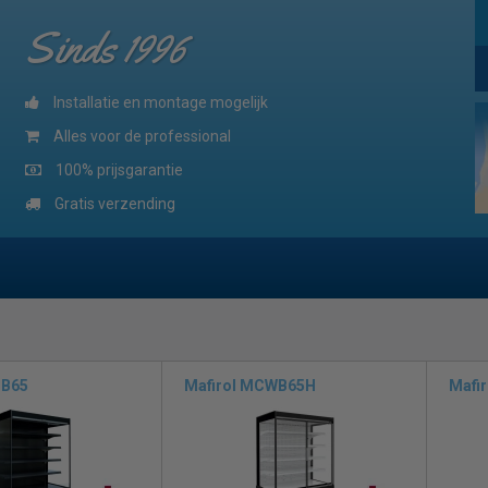
Sinds 1996
Installatie en montage mogelijk
Alles voor de professional
100% prijsgarantie
Gratis verzending
CB65
Mafirol MCWB65H
Mafi