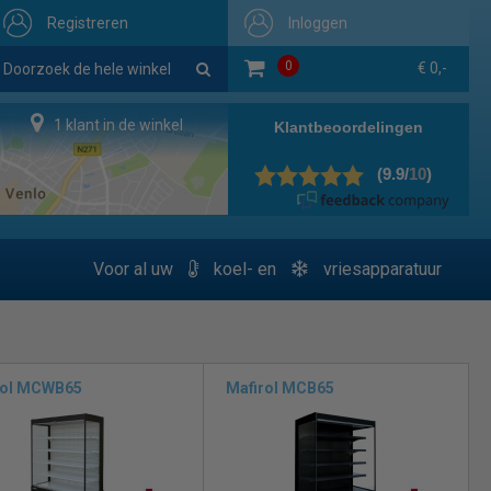
Registreren
Inloggen
0
€ 0,-
1 klant in de winkel
Voor al uw
koel- en
vriesapparatuur
rol MCWB65
Mafirol MCB65