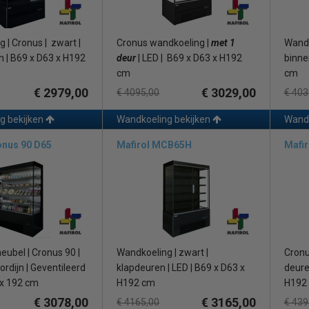
 | Cronus | zwart |
Cronus wandkoeling |
met 1
Wandk
n | B69 x D63 x H192
deur
| LED | B69 x D63 x H192
binne
cm
cm
€ 2979,00
€ 3029,00
€ 4095,00
€ 403
g bekijken
Wandkoeling bekijken
Wandk
onus 90 D65
Mafirol MCB65H
Mafi
ubel | Cronus 90 |
Wandkoeling | zwart |
Cronu
rdijn | Geventileerd
klapdeuren | LED | B69 x D63 x
deur
 x 192 cm
H192 cm
H192
€ 3078,00
€ 3165,00
€ 4165,00
€ 439