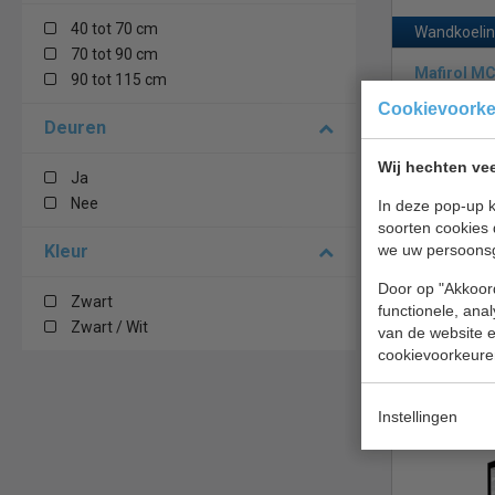
40 tot 70 cm
Wandkoelin
70 tot 90 cm
Mafirol M
90 tot 115 cm
Cookievoork
Deuren
Wij hechten vee
Ja
Nee
In deze pop-up k
soorten cookies 
Kleur
we uw persoons
Wandkoeling
Door op "Akkoord
klapdeuren 
Zwart
functionele, ana
H192 cm
Zwart / Wit
van de website en
€ 4845,00
cookievoorkeure
Wandkoelin
Instellingen
Mafirol M