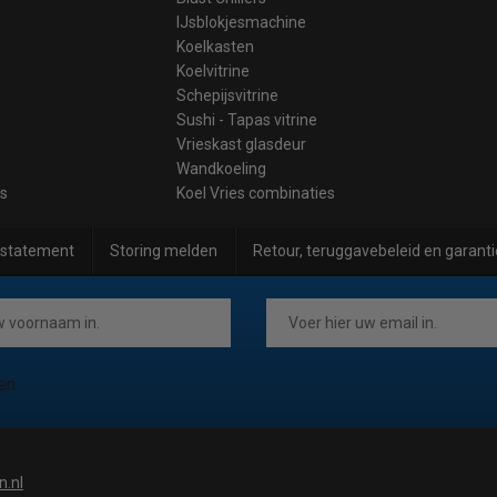
IJsblokjesmachine
Koelkasten
Koelvitrine
Schepijsvitrine
Sushi - Tapas vitrine
Vrieskast glasdeur
Wandkoeling
es
Koel Vries combinaties
 statement
Storing melden
Retour, teruggavebeleid en garanti
en
n.nl