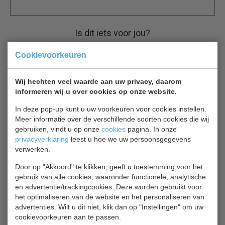
Is dit iets voor jou?
Cookievoorkeuren
CS 7450.0600
Gebaksvitrine
€ 998,00
€ 1425,00
Wij hechten veel waarde aan uw privacy, daarom
informeren wij u over cookies op onze website.
Gebaksvitrine bekijken
In deze pop-up kunt u uw voorkeuren voor cookies instellen.
Meer informatie over de verschillende soorten cookies die wij
CS Nero 1.0 7486.0090
gebruiken, vindt u op onze
cookies
pagina. In onze
privacyverklaring
leest u hoe we uw persoonsgegevens
Gebaksvitrine
€ 3304,00
verwerken.
€ 4720,00
Door op "Akkoord" te klikken, geeft u toestemming voor het
Gebaksvitrine bekijken
gebruik van alle cookies, waaronder functionele, analytische
en advertentie/trackingcookies. Deze worden gebruikt voor
het optimaliseren van de website en het personaliseren van
CS 7489.5385
advertenties. Wilt u dit niet, klik dan op "Instellingen" om uw
Gebaksvitrine
cookievoorkeuren aan te passen.
€ 3017,00
€ 4310,00