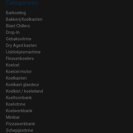
Categorieën
Barkoeling
Bakkerij Koelkasten
Blast Chillers
Drop-In
Gebaksvitrine
Dry Aged kasten
IJsblokjesmachine
Flessenkoelers
Koelcel
Koelcel motor
Koelkasten
Koelkast glasdeur
Koelkist / koeleiland
Koeltoonbank
Koelvitrine
Koelwerkbank
Minibar
Pizzawerkbank
Schepijsvitrine