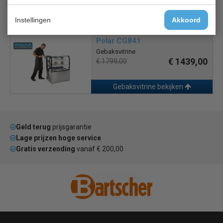
Gebaksvitrine bekijken
Instellingen
Akkoord
Polar CG841
Gebaksvitrine
€ 1439,00
€ 1799,00
Gebaksvitrine bekijken
Geld terug
prijsgarantie
Lage prijzen hoge service
Gratis verzending
vanaf € 200,00