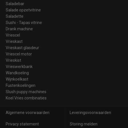
Saladebar
Salade opzetvitrine
Saladette
Sushi - Tapas vitrine
Drank machine
Vriescel
Vrieskast
Vrieskast glasdeur
Vriescel motor
Vrieskist
Vrieswerkbank
Wandkoeling
Wijnkoelkast
Fustenkoelingen
Slush puppy machines
Koel Vries combinaties
Algemene voorwaarden
Leveringsvoorwaarden
Privacy statement
Storing melden