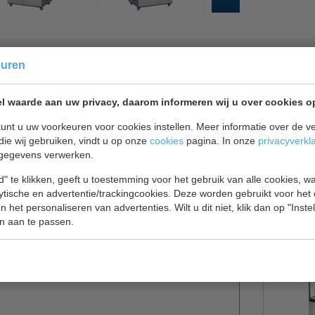
euren
l waarde aan uw privacy, daarom informeren wij u over cookies o
het presenteren van taarten, gebak en andere verse
unt u uw voorkeuren voor cookies instellen. Meer informatie over de ve
oodjeszaken en delicatessenwinkels. Voedsel kan
die wij gebruiken, vindt u op onze
cookies
pagina. In onze
privacyverkl
 de schuifdeuren aan de achterzijde is de vitrine
gegevens verwerken.
g zorgt voor een mooie presentatie van uw producten
" te klikken, geeft u toestemming voor het gebruik van alle cookies, 
lytische en advertentie/trackingcookies. Deze worden gebruikt voor het
 het personaliseren van advertenties. Wilt u dit niet, klik dan op "Inst
n aan te passen.