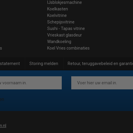
IJsblokjesmachine
Koelkasten
Koelvitrine
Schepijsvitrine
Sushi - Tapas vitrine
Vrieskast glasdeur
Wandkoeling
es
Koel Vries combinaties
 statement
Storing melden
Retour, teruggavebeleid en garanti
en
n.nl