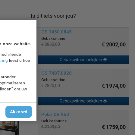
Is dit iets voor jou?
CS 7450.0845
Gebaksvitrine
€ 2002,00
p onze website.
€ 2860,00
rschillende
Gebaksvitrine bekijken
aring
leest u hoe
CS 7487.0020
waaronder
Gebaksvitrine
 optimaliseren
€ 1974,00
€ 2820,00
ellingen" om uw
Gebaksvitrine bekijken
Akkoord
Polar DB 950
Deli koelvitrine
€ 1759,00
€ 2199,00