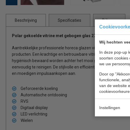
Beschrijving
Specificaties
Bijlages
Cookievoork
Polar gekoelde vitrine met gebogen glas 270 liter
Wij hechten vee
Aantrekkelijke professionele horeca glazen vitrine, ideaal voor 
In deze pop-up k
producten. Een krachtige en betrouwbare vitrine voor cafés, br
soorten cookies 
hygiënisch bewaard worden achter het mooi gebogen glas en door
we uw persoons
eenvoudig te reinigen. De stijlvolle en efficiënte LED verlichtin
en moedigen impulsaankopen aan.
Door op "Akkoord
functionele, ana
van de website en
Geforceerde koeling
cookievoorkeure
Automatische ontdooiing
RVS
Digitaal display
Instellingen
LED verlichting
Wielen