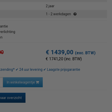
2 jaar
1 - 2 werkdagen
rantie
erlichting
en
€ 1439,00
00
(exc. BTW)
€ 1741,20 (inc. BTW)
rzending* ✔ 24 uur levering ✔ Laagste prijsgarantie
In winkelwagentje
naar overzicht