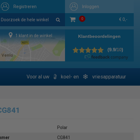
Registreren
Inloggen
0
€ 0,-
1 klant in de winkel
Voor al uw
koel- en
vriesapparatuur
 CG841
Polar
ummer
CG841