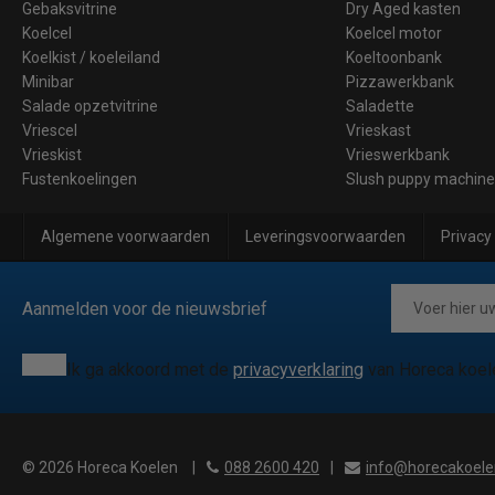
Gebaksvitrine
Dry Aged kasten
Koelcel
Koelcel motor
Koelkist / koeleiland
Koeltoonbank
Minibar
Pizzawerkbank
Salade opzetvitrine
Saladette
Vriescel
Vrieskast
Vrieskist
Vrieswerkbank
Fustenkoelingen
Slush puppy machin
Algemene voorwaarden
Leveringsvoorwaarden
Privacy
Aanmelden voor de nieuwsbrief
Ik ga akkoord met de
privacyverklaring
van Horeca koel
© 2026 Horeca Koelen
|
088 2600 420
|
info@horecakoele