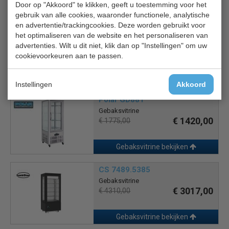
Door op "Akkoord" te klikken, geeft u toestemming voor het
Gebaksvitrine bekijken
gebruik van alle cookies, waaronder functionele, analytische
en advertentie/trackingcookies. Deze worden gebruikt voor
Bartscher 400 L
het optimaliseren van de website en het personaliseren van
Gebaksvitrine
advertenties. Wilt u dit niet, klik dan op "Instellingen" om uw
€ 3076,00
€ 3844,80
cookievoorkeuren aan te passen.
Gebaksvitrine bekijken
Instellingen
Akkoord
Polar GD881
Gebaksvitrine
€ 1420,00
€ 1775,00
Gebaksvitrine bekijken
CS 7489.5385
Gebaksvitrine
€ 3017,00
€ 4310,00
Gebaksvitrine bekijken