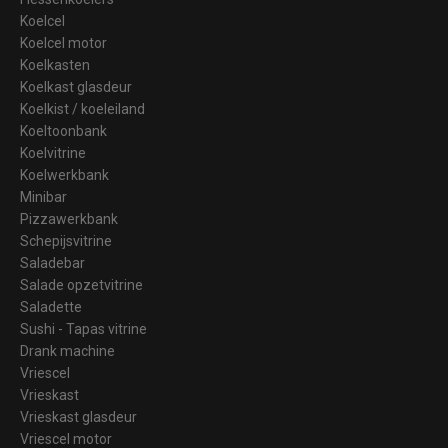
Koelcel
Koelcel motor
Koelkasten
Koelkast glasdeur
Koelkist / koeleiland
Koeltoonbank
Koelvitrine
Koelwerkbank
Minibar
Pizzawerkbank
Schepijsvitrine
Saladebar
Salade opzetvitrine
Saladette
Sushi - Tapas vitrine
Drank machine
Vriescel
Vrieskast
Vrieskast glasdeur
Vriescel motor