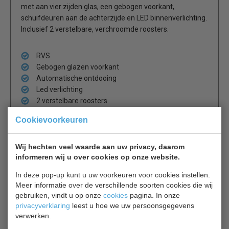
met aan vier zijden glas, een gebogen voorkant,
schuifdeuren aan de achterzijde en LED binnenverlichting.
Inclusief 2 verstelbare, verchroomde roosters.
RVS
Gebogen glazen voorkant
Automatische ontdooing
Led verlichting
2 verstelbare roosters
Cookievoorkeuren
2 jaar garantie.
Wij hechten veel waarde aan uw privacy, daarom
informeren wij u over cookies op onze website.
Is dit iets voor jou?
In deze pop-up kunt u uw voorkeuren voor cookies instellen.
Meer informatie over de verschillende soorten cookies die wij
Bartscher 72 L
gebruiken, vindt u op onze
cookies
pagina. In onze
Gebaksvitrine
privacyverklaring
leest u hoe we uw persoonsgegevens
€ 1034,00
€ 1292,75
verwerken.