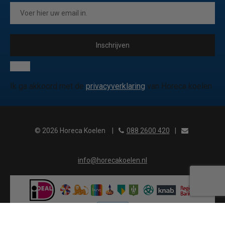
Inschrijven
Ik ga akkoord met de
privacyverklaring
van Horeca koelen
© 2026 Horeca Koelen
|
088 2600 420
|
info@horecakoelen.nl