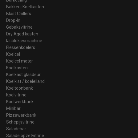
Bakkerij Koelkasten
Blast Chillers
Drop-In
Gebaksvitrine
Dry Aged kasten
IJsblokjesmachine
Flessenkoelers
Koelcel
Koelcel motor
Koelkasten
Koelkast glasdeur
Koelkist / koeleiland
Koeltoonbank
Koelvitrine
Koelwerkbank
Minibar
Pizzawerkbank
Schepijsvitrine
Saladebar
Salade opzetvitrine