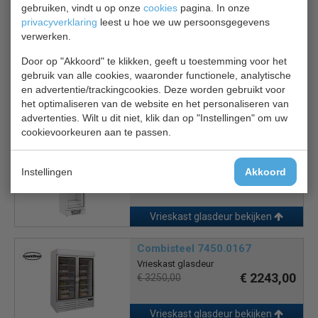
gebruiken, vindt u op onze
cookies
pagina. In onze
Is dit iets voor jou?
privacyverklaring
leest u hoe we uw persoonsgegevens
verwerken.
Combisteel 7295.0070
Door op "Akkoord" te klikken, geeft u toestemming voor het
Vrieskast glasdeur
gebruik van alle cookies, waaronder functionele, analytische
€ 1897,00
€ 2710,00
en advertentie/trackingcookies. Deze worden gebruikt voor
het optimaliseren van de website en het personaliseren van
advertenties. Wilt u dit niet, klik dan op "Instellingen" om uw
Vrieskast glasdeur bekijken
cookievoorkeuren aan te passen.
CS 7464.0062
Vrieskast glasdeur
Instellingen
Akkoord
€ 1344,00
€ 1920,00
Vrieskast glasdeur bekijken
Combisteel 7450.0167
Vrieskast glasdeur
€ 2243,00
€ 3250,00
Vrieskast glasdeur bekijken