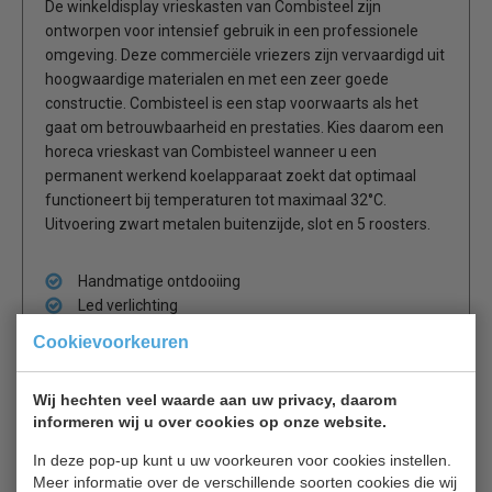
De winkeldisplay vrieskasten van Combisteel zijn
ontworpen voor intensief gebruik in een professionele
omgeving. Deze commerciële vriezers zijn vervaardigd uit
hoogwaardige materialen en met een zeer goede
constructie. Combisteel is een stap voorwaarts als het
gaat om betrouwbaarheid en prestaties. Kies daarom een
horeca vrieskast van Combisteel wanneer u een
permanent werkend koelapparaat zoekt dat optimaal
functioneert bij temperaturen tot maximaal 32°C.
Uitvoering zwart metalen buitenzijde, slot en 5 roosters.
Handmatige ontdooiing
Led verlichting
Inclusief 5roosters
Cookievoorkeuren
Slot
Wij hechten veel waarde aan uw privacy, daarom
informeren wij u over cookies op onze website.
In deze pop-up kunt u uw voorkeuren voor cookies instellen.
Meer informatie over de verschillende soorten cookies die wij