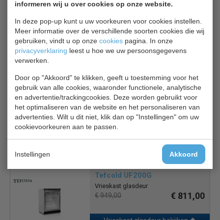
informeren wij u over cookies op onze website.
Of u nu een supermarkt, bakkerij, café of restaurant runt,
In deze pop-up kunt u uw voorkeuren voor cookies instellen.
de Tefcold displayvrieskast is de ideale oplossing voor uw
Meer informatie over de verschillende soorten cookies die wij
bevroren producten. Bestel vandaag nog en ervaar de
gebruiken, vindt u op onze
cookies
pagina. In onze
efficiëntie en betrouwbaarheid van Tefcold.
privacyverklaring
leest u hoe we uw persoonsgegevens
verwerken.
Door op "Akkoord" te klikken, geeft u toestemming voor het
Is dit iets voor jou?
gebruik van alle cookies, waaronder functionele, analytische
en advertentie/trackingcookies. Deze worden gebruikt voor
het optimaliseren van de website en het personaliseren van
Bartscher TKS90
advertenties. Wilt u dit niet, klik dan op "Instellingen" om uw
Vrieskast glasdeur
cookievoorkeuren aan te passen.
€ 839,00
€ 1049,00
Vrieskast glasdeur bekijken
Instellingen
Akkoord
Tefcold UF200G
Vrieskast glasdeur
€ 811,00
€ 949,00