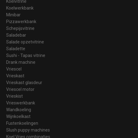
Koelvitrine
Koelwerkbank
Minibar
Pizzawerkbank
Schepijsvitrine
Saladebar
Salade opzetvitrine
Saladette
Sushi - Tapas vitrine
Drank machine
Vriescel
Vrieskast
Vrieskast glasdeur
Vriescel motor
Vrieskist
Vrieswerkbank
Wandkoeling
Wijnkoelkast
Fustenkoelingen
Slush puppy machines
Koel Vries combinaties