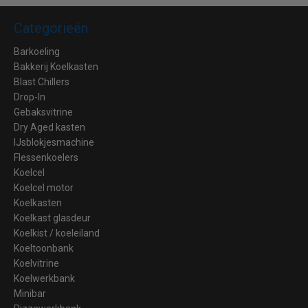
Categorieën
Barkoeling
Bakkerij Koelkasten
Blast Chillers
Drop-In
Gebaksvitrine
Dry Aged kasten
IJsblokjesmachine
Flessenkoelers
Koelcel
Koelcel motor
Koelkasten
Koelkast glasdeur
Koelkist / koeleiland
Koeltoonbank
Koelvitrine
Koelwerkbank
Minibar