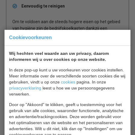
Eenvoudig te reinigen
Om te voldoen aan de steeds hogere eisen op het gebied
van hygiëne zijn de bedrijfskoelkasten dankzij een
naadloze binnenkuip eenvoudig te reinigen en te
Cookievoorkeuren
onderhouden.
Wij hechten veel waarde aan uw privacy, daarom
Digitaal temperatuurdisplay
informeren wij u over cookies op onze website.
In deze pop-up kunt u uw voorkeuren voor cookies instellen.
Nauwkeurige elektronica zorgt samen met de
Meer informatie over de verschillende soorten cookies die wij
hoogwaardige koelcomponenten ervoor een minimaal
gebruiken, vindt u op onze
cookies
pagina. In onze
energieverbruik.
privacyverklaring
leest u hoe we uw persoonsgegevens
De temperatuur is tot op de graad nauwkeurig in te stellen
verwerken.
en het optisch en akoestisch temperatuuralarm
Door op "Akkoord" te klikken, geeft u toestemming voor het
waarschuwt bij een ongewenste
gebruik van alle cookies, waaronder functionele, analytische
temperatuurverandering.
en advertentie/trackingcookies. Deze worden gebruikt voor
het optimaliseren van de website en het personaliseren van
Groot draagvermogen roosters
advertenties. Wilt u dit niet, klik dan op "Instellingen" om uw
cookievoorkeuren aan te passen.