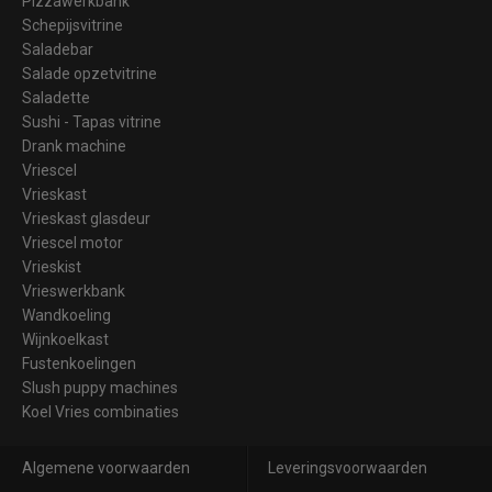
Pizzawerkbank
Schepijsvitrine
Saladebar
Salade opzetvitrine
Saladette
Sushi - Tapas vitrine
Drank machine
Vriescel
Vrieskast
Vrieskast glasdeur
Vriescel motor
Vrieskist
Vrieswerkbank
Wandkoeling
Wijnkoelkast
Fustenkoelingen
Slush puppy machines
Koel Vries combinaties
Algemene voorwaarden
Leveringsvoorwaarden