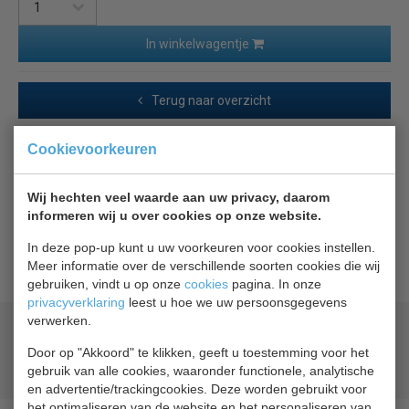
In winkelwagentje
Terug naar overzicht
Beschrijving
Cookievoorkeuren
Liebherr wielen voor beschermbeugel
Wij hechten veel waarde aan uw privacy, daarom
informeren wij u over cookies op onze website.
Het beschermde apparaat kan eenvoudig worden
In deze pop-up kunt u uw voorkeuren voor cookies instellen.
verplaatst dankzij rollers.
Meer informatie over de verschillende soorten cookies die wij
gebruiken, vindt u op onze
cookies
pagina. In onze
privacyverklaring
leest u hoe we uw persoonsgegevens
verwerken.
Geld terug
prijsgarantie
Lage prijzen hoge service
Door op "Akkoord" te klikken, geeft u toestemming voor het
gebruik van alle cookies, waaronder functionele, analytische
Gratis verzending
vanaf € 200,00
en advertentie/trackingcookies. Deze worden gebruikt voor
het optimaliseren van de website en het personaliseren van