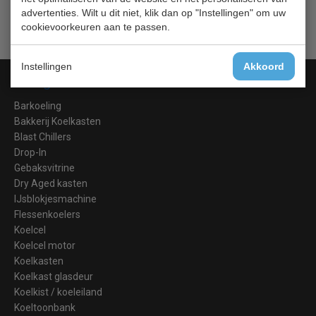
advertenties. Wilt u dit niet, klik dan op "Instellingen" om uw
cookievoorkeuren aan te passen.
Instellingen
Akkoord
Categorieën
Barkoeling
Bakkerij Koelkasten
Blast Chillers
Drop-In
Gebaksvitrine
Dry Aged kasten
IJsblokjesmachine
Flessenkoelers
Koelcel
Koelcel motor
Koelkasten
Koelkast glasdeur
Koelkist / koeleiland
Koeltoonbank