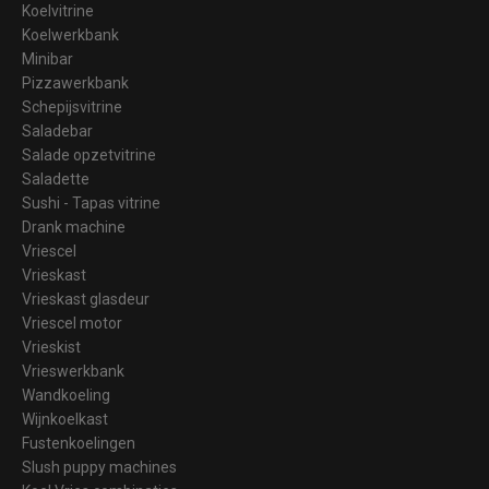
Koelvitrine
Koelwerkbank
Minibar
Pizzawerkbank
Schepijsvitrine
Saladebar
Salade opzetvitrine
Saladette
Sushi - Tapas vitrine
Drank machine
Vriescel
Vrieskast
Vrieskast glasdeur
Vriescel motor
Vrieskist
Vrieswerkbank
Wandkoeling
Wijnkoelkast
Fustenkoelingen
Slush puppy machines