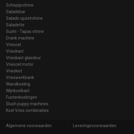
Schepijsvitrine
Saladebar
Salade opzetvitrine
Saladette
Sushi - Tapas vitrine
Drank machine
Vriescel
Vrieskast
Vrieskast glasdeur
Vriescel motor
Vrieskist
Vrieswerkbank
Wandkoeling
Wijnkoelkast
Fustenkoelingen
Slush puppy machines
Koel Vries combinaties
Algemene voorwaarden
Leveringsvoorwaarden