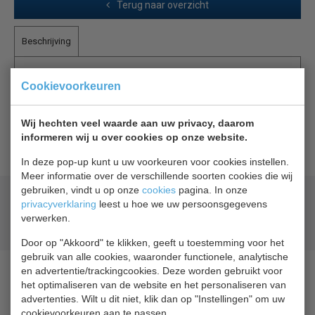
Terug naar overzicht
Beschrijving
Liebherr beschermbeugel
Cookievoorkeuren
Bij het transport van FKv(sl) modellen zorgt de robuuste
Wij hechten veel waarde aan uw privacy, daarom
beschermbeugel voor extra bescherming van de
informeren wij u over cookies op onze website.
condensor en onderzijde van het apparaat.
In deze pop-up kunt u uw voorkeuren voor cookies instellen.
Meer informatie over de verschillende soorten cookies die wij
gebruiken, vindt u op onze
cookies
pagina. In onze
Geld terug
prijsgarantie
privacyverklaring
leest u hoe we uw persoonsgegevens
Lage prijzen hoge service
verwerken.
Gratis verzending
vanaf € 200,00
Door op "Akkoord" te klikken, geeft u toestemming voor het
gebruik van alle cookies, waaronder functionele, analytische
en advertentie/trackingcookies. Deze worden gebruikt voor
het optimaliseren van de website en het personaliseren van
advertenties. Wilt u dit niet, klik dan op "Instellingen" om uw
cookievoorkeuren aan te passen.