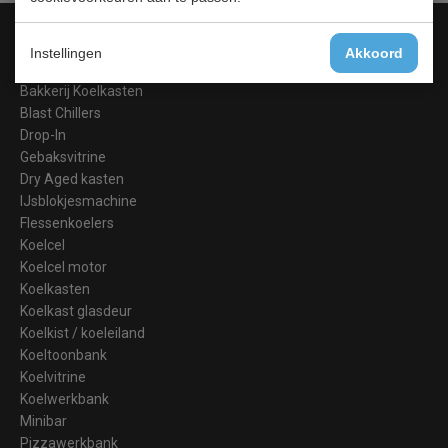
Categorieën
Instellingen
Akkoord
Barkoeling
Bakkerij Koelkasten
Blast Chillers
Drop-In
Gebaksvitrine
Dry Aged kasten
IJsblokjesmachine
Flessenkoelers
Koelcel
Koelcel motor
Koelkasten
Koelkast glasdeur
Koelkist / koeleiland
Koeltoonbank
Koelvitrine
Koelwerkbank
Minibar
Pizzawerkbank