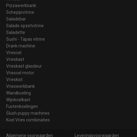
Pizzawerkbank
Schepijsvitrine
Saladebar
Salade opzetvitrine
Saladette
Sushi - Tapas vitrine
Drank machine
Vriescel
Vrieskast
Vrieskast glasdeur
Vriescel motor
Vrieskist
Vrieswerkbank
Wandkoeling
Wijnkoelkast
Fustenkoelingen
Slush puppy machines
Koel Vries combinaties
Algemene voorwaarden
Leveringsvoorwaarden