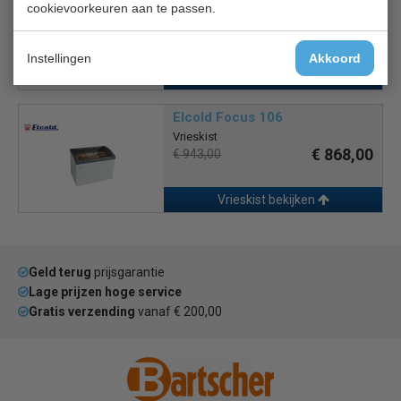
cookievoorkeuren aan te passen.
vries of koeleiland
€ 4357,00
€ 5733,00
Instellingen
Akkoord
Koelkist / koeleiland bekijken
Elcold Focus 106
Vrieskist
€ 868,00
€ 943,00
Vrieskist bekijken
Geld terug
prijsgarantie
Lage prijzen hoge service
Gratis verzending
vanaf € 200,00