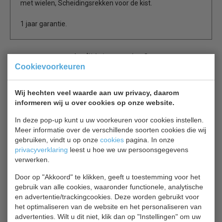
met wielen, Scheidingsrekken voor de kist.
1 jaar garantie.
Is dit iets voor jou?
Cookievoorkeuren
COMBISTEEL 7455.2670
Wij hechten veel waarde aan uw privacy, daarom
Vrieskist
informeren wij u over cookies op onze website.
€ 1642,00
€ 2380,00
In deze pop-up kunt u uw voorkeuren voor cookies instellen.
Vrieskist bekijken
Meer informatie over de verschillende soorten cookies die wij
gebruiken, vindt u op onze
cookies
pagina. In onze
privacyverklaring
leest u hoe we uw persoonsgegevens
Tefcold CF 700S SL
verwerken.
Vrieskist
€ 1045,00
€ 1222,00
Door op "Akkoord" te klikken, geeft u toestemming voor het
gebruik van alle cookies, waaronder functionele, analytische
en advertentie/trackingcookies. Deze worden gebruikt voor
Vrieskist bekijken
het optimaliseren van de website en het personaliseren van
advertenties. Wilt u dit niet, klik dan op "Instellingen" om uw
Tefcold 47827