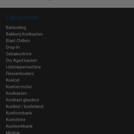
Categorieën
Barkoeling
Bakkerij Koelkasten
Blast Chillers
Drop-In
Gebaksvitrine
Dry Aged kasten
IJsblokjesmachine
Flessenkoelers
Koelcel
Koelcel motor
Koelkasten
Koelkast glasdeur
Koelkist / koeleiland
Koeltoonbank
Koelvitrine
Koelwerkbank
Minibar