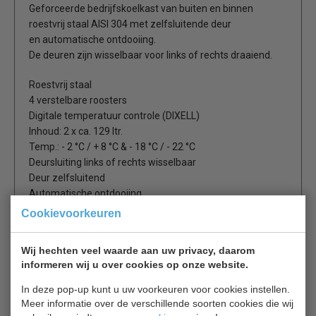
Geforceerde bedrijfskoelkast van buiten en binnen
roestvrij staal AISI 304 met zelfsluitende deur
en automatische ontdooiing.
De deuren zijn wisselbaar voor links of rechts draaiend.
Roestvrij staal
4 verstelbare roosters
Digitale temperatuur controle (DIXELL)
Inhoud: 2 x ca. 129 ltr.
Temp.: - 2 °C / + 8 °C & - 18 °C / - 22 °C
Deursluiting links of rechts wisselbaar
Deur zelfsluitend
Automatische ontdooiing
Koelmiddel R404a / R134a
Cookievoorkeuren
Gewicht: 191 kg bruto
Afm. binnen: 2 x B 560 x D 653 x H 650 mm
Wij hechten veel waarde aan uw privacy, daarom
Afm. buiten: B 680 x D 830 x H 2010 mm
informeren wij u over cookies op onze website.
Elektrische aansluiting 230 V / 1 F / 0,3 + 0,6 kW
In deze pop-up kunt u uw voorkeuren voor cookies instellen.
Meer informatie over de verschillende soorten cookies die wij