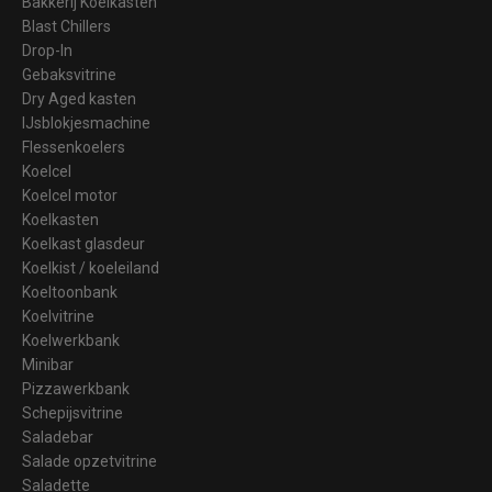
Bakkerij Koelkasten
Blast Chillers
Drop-In
Gebaksvitrine
Dry Aged kasten
IJsblokjesmachine
Flessenkoelers
Koelcel
Koelcel motor
Koelkasten
Koelkast glasdeur
Koelkist / koeleiland
Koeltoonbank
Koelvitrine
Koelwerkbank
Minibar
Pizzawerkbank
Schepijsvitrine
Saladebar
Salade opzetvitrine
Saladette