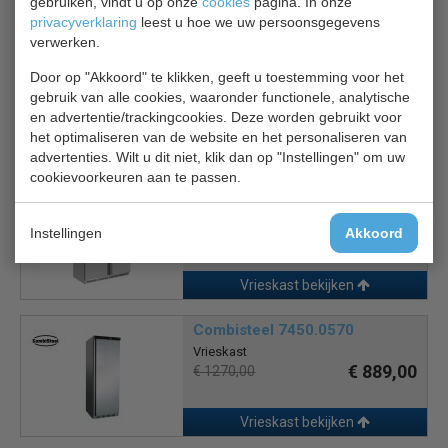
Is dit iets voor jou?
gebruiken, vindt u op onze
cookies
pagina. In onze
privacyverklaring
leest u hoe we uw persoonsgegevens
verwerken.
Polar CD085
Door op "Akkoord" te klikken, geeft u toestemming voor het
Vrieskast
€ 919,00
gebruik van alle cookies, waaronder functionele, analytische
€ 1149,00
en advertentie/trackingcookies. Deze worden gebruikt voor
het optimaliseren van de website en het personaliseren van
Vrieskast bekijken
advertenties. Wilt u dit niet, klik dan op "Instellingen" om uw
cookievoorkeuren aan te passen.
Polar Vrieskast CZ784
Vrieskast
€ 1632,00
Instellingen
Akkoord
€ 2040,00
Vrieskast bekijken
Combisteel 7450.0570
Vrieskast
€ 889,00
€ 1270,00
Vrieskast bekijken