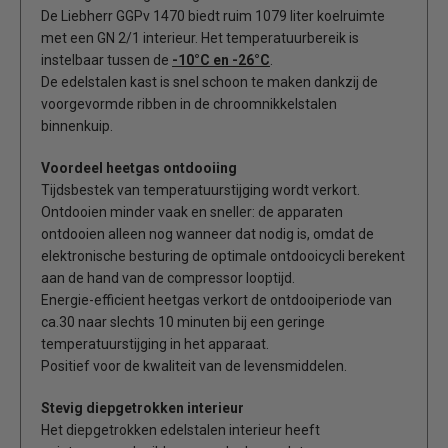
De Liebherr GGPv 1470 biedt ruim 1079 liter koelruimte
met een GN 2/1 interieur. Het temperatuurbereik is
instelbaar tussen de
-10°C
en -26°C
.
De edelstalen kast is snel schoon te maken dankzij de
voorgevormde ribben in de chroomnikkelstalen
binnenkuip.
Voordeel heetgas ontdooiing
Tijdsbestek van temperatuurstijging wordt verkort.
Ontdooien minder vaak en sneller: de apparaten
ontdooien alleen nog wanneer dat nodig is, omdat de
elektronische besturing de optimale ontdooicycli berekent
aan de hand van de compressor looptijd.
Energie-efficient heetgas verkort de ontdooiperiode van
ca.30 naar slechts 10 minuten bij een geringe
temperatuurstijging in het apparaat.
Positief voor de kwaliteit van de levensmiddelen.
Stevig diepgetrokken interieur
Het diepgetrokken edelstalen interieur heeft