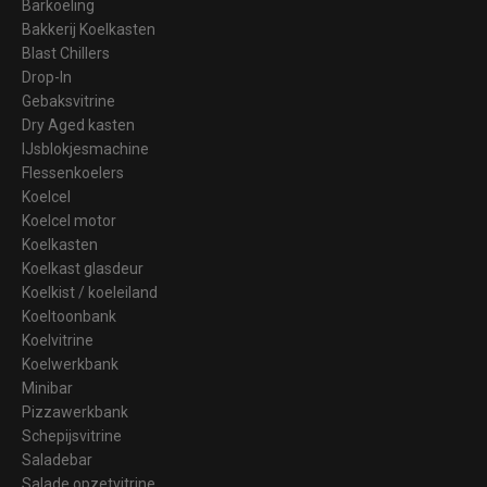
Barkoeling
Bakkerij Koelkasten
Blast Chillers
Drop-In
Gebaksvitrine
Dry Aged kasten
IJsblokjesmachine
Flessenkoelers
Koelcel
Koelcel motor
Koelkasten
Koelkast glasdeur
Koelkist / koeleiland
Koeltoonbank
Koelvitrine
Koelwerkbank
Minibar
Pizzawerkbank
Schepijsvitrine
Saladebar
Salade opzetvitrine