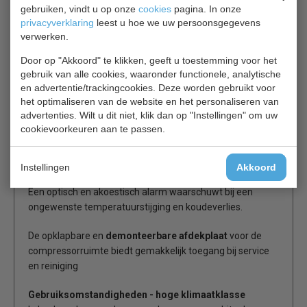
gebruiken, vindt u op onze
cookies
pagina. In onze
De deurscharniering
kan zonder extra onderdelen
privacyverklaring
leest u hoe we uw persoonsgegevens
worden verwisseld en maakt aanpassing van de
verwerken.
apparaten aan een werkplek mogelijk.
De zelfsluitende deur met eenvoudig te vervangen
Door op "Akkoord" te klikken, geeft u toestemming voor het
magnetisch deurrubber sluit goed af en verhindert
gebruik van alle cookies, waaronder functionele, analytische
onnodig koudeverlies.
en advertentie/trackingcookies. Deze worden gebruikt voor
het optimaliseren van de website en het personaliseren van
Met de ergonomisch greep over de gehele deurhoogte
advertenties. Wilt u dit niet, klik dan op "Instellingen" om uw
kan de deur snel worden geopend.
cookievoorkeuren aan te passen.
Nauwkeurige elektronica
en de hoogwaardige
koelcomponenten zorgen voor een zeer hoge energie-
Instellingen
Akkoord
efficiente.
Een optisch en akoestisch alarm waarschuwt bij een
ongewenste temperatuurstijging en koudeverlies.
De opklapbare en
demonteerbare afdekplaat
voor de
compressorruimte biedt gemakkelijk toegang bij service
en reiniging
Gebruiksomstandigheden - hoge klimaatklasse