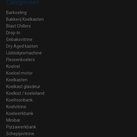
Categorieën
Barkoeling
Bakkerij Koelkasten
Blast Chillers
Drop-In
Gebaksvitrine
Dry Aged kasten
IJsblokjesmachine
Flessenkoelers
Koelcel
Koelcel motor
Koelkasten
Koelkast glasdeur
Koelkist / koeleiland
Koeltoonbank
Koelvitrine
Koelwerkbank
Minibar
Pizzawerkbank
Schepijsvitrine