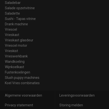
Saladebar
Salade opzetvitrine
Saladette
Sushi - Tapas vitrine
Drank machine
Vriescel
Vrieskast
Vrieskast glasdeur
Vriescel motor
Vrieskist
Vrieswerkbank
Wandkoeling
Wijnkoelkast
Fustenkoelingen
Slush puppy machines
Koel Vries combinaties
Algemene voorwaarden
Leveringsvoorwaarden
Privacy statement
Storing melden