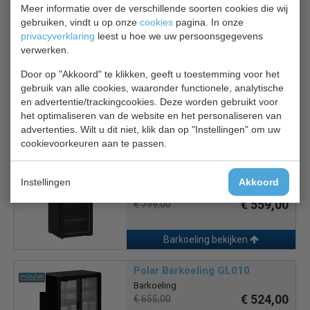
Meer informatie over de verschillende soorten cookies die wij
gebruiken, vindt u op onze
cookies
pagina. In onze
privacyverklaring
leest u hoe we uw persoonsgegevens
Is dit iets voor jou?
verwerken.
Door op "Akkoord" te klikken, geeft u toestemming voor het
COMBISTEEL Cocktail bar
gebruik van alle cookies, waaronder functionele, analytische
station 7084.0015
en advertentie/trackingcookies. Deze worden gebruikt voor
Barkoeling
het optimaliseren van de website en het personaliseren van
€ 2308,00
€ 3345,00
advertenties. Wilt u dit niet, klik dan op "Instellingen" om uw
cookievoorkeuren aan te passen.
Tafels bekijken
Combisteel 7464.0015
Instellingen
Akkoord
Barkoeling zwart
€ 559,00
€ 799,00
Barkoeling bekijken
Polar Barkoeling GL010
Barkoeling
€ 524,00
€ 655,00