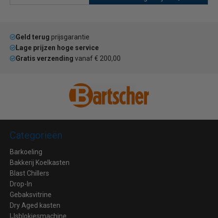
Geld terug
prijsgarantie
Lage prijzen hoge service
Gratis verzending
vanaf € 200,00
Categorieën
Barkoeling
Bakkerij Koelkasten
Blast Chillers
Drop-In
Gebaksvitrine
Dry Aged kasten
IJsblokjesmachine