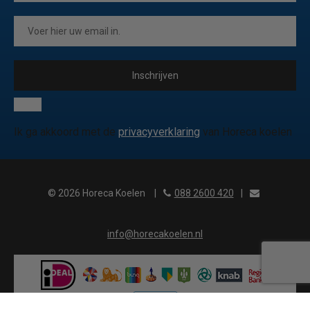
Inschrijven
Ik ga akkoord met de
privacyverklaring
van Horeca koelen
© 2026 Horeca Koelen
|
088 2600 420
|
info@horecakoelen.nl