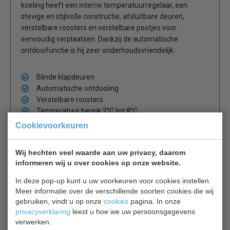
koeling heeft een interne temperatuurregelaar, een
stevige en stijlvolle constructie, afsluitbare deuren,
verstelbare roosters en verstelbare pootjes voor
eenvoudig verplaatsen. Dankzij de automatische
ontdooifunctie is hij zeer onderhoudsvriendelijk.
Blinde klapdeuren
Automatische ontdooiing
Verstelbare roosters
Temperatuur bereik 2°C tot 8°C
Max. omgevingstemperatuur 32°C
Cookievoorkeuren
Wij hechten veel waarde aan uw privacy, daarom
informeren wij u over cookies op onze website.
Is dit iets voor jou?
In deze pop-up kunt u uw voorkeuren voor cookies instellen.
Meer informatie over de verschillende soorten cookies die wij
Combisteel 7489.5290
gebruiken, vindt u op onze
cookies
pagina. In onze
Barkoeling 3 deuren
privacyverklaring
leest u hoe we uw persoonsgegevens
€ 2237,00
€ 3195,00
verwerken.