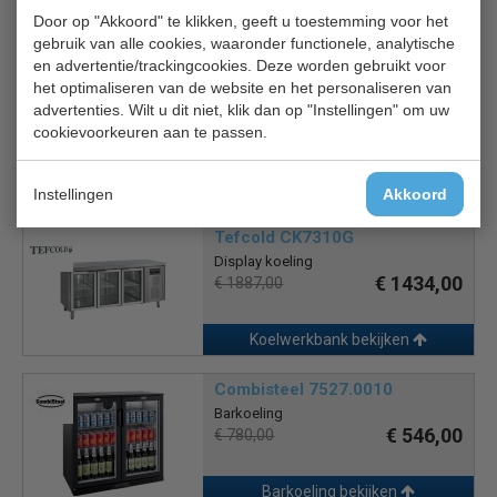
Door op "Akkoord" te klikken, geeft u toestemming voor het
Barkoeling bekijken
gebruik van alle cookies, waaronder functionele, analytische
en advertentie/trackingcookies. Deze worden gebruikt voor
Polar Glasdeur Koeling CS102
het optimaliseren van de website en het personaliseren van
advertenties. Wilt u dit niet, klik dan op "Instellingen" om uw
Barkoeling 2 deuren
€ 1428,00
€ 1785,00
cookievoorkeuren aan te passen.
Barkoeling bekijken
Instellingen
Akkoord
Tefcold CK7310G
Display koeling
€ 1434,00
€ 1887,00
Koelwerkbank bekijken
Combisteel 7527.0010
Barkoeling
€ 546,00
€ 780,00
Barkoeling bekijken