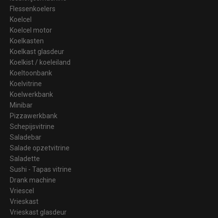
Flessenkoelers
Koelcel
Koelcel motor
Koelkasten
Koelkast glasdeur
Koelkist / koeleiland
Koeltoonbank
Koelvitrine
Koelwerkbank
Minibar
Pizzawerkbank
Schepijsvitrine
Saladebar
Salade opzetvitrine
Saladette
Sushi - Tapas vitrine
Drank machine
Vriescel
Vrieskast
Vrieskast glasdeur