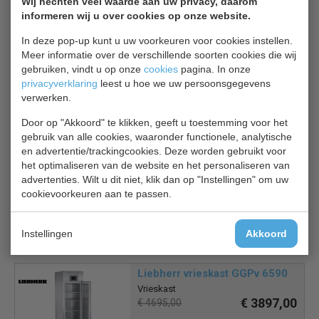
Wij hechten veel waarde aan uw privacy, daarom
RVS exterieur, aluminium interieur
informeren wij u over cookies op onze website.
Ventilator ondersteund
3 verstelbare roosters en een 1 bodemrooster
In deze pop-up kunt u uw voorkeuren voor cookies instellen.
Automatische, natuurlijke ontdooiing
Meer informatie over de verschillende soorten cookies die wij
gebruiken, vindt u op onze
cookies
pagina. In onze
Volautomatische controller met digitaal display
privacyverklaring
leest u hoe we uw persoonsgegevens
verwerken.
Door op "Akkoord" te klikken, geeft u toestemming voor het
Is dit iets voor jou?
gebruik van alle cookies, waaronder functionele, analytische
en advertentie/trackingcookies. Deze worden gebruikt voor
het optimaliseren van de website en het personaliseren van
EcoFrost 7950.5015
advertenties. Wilt u dit niet, klik dan op "Instellingen" om uw
RVS vrieskast 1 deur
cookievoorkeuren aan te passen.
€ 1134,00
€ 1620,00
Instellingen
Akkoord
Vrieskast bekijken
Liebherr vrieskast GGPv 6590
Vrieskast
€ 3897,00
€ 4695,00