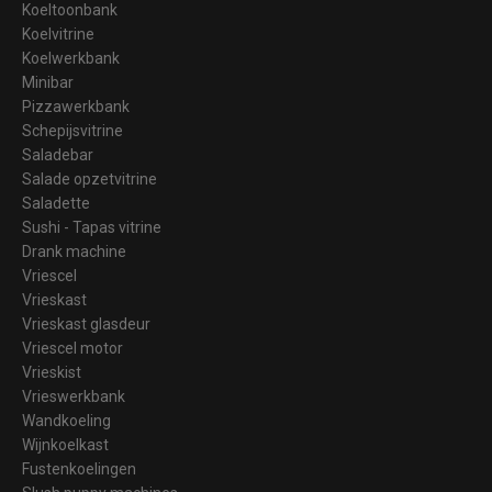
Koeltoonbank
Koelvitrine
Koelwerkbank
Minibar
Pizzawerkbank
Schepijsvitrine
Saladebar
Salade opzetvitrine
Saladette
Sushi - Tapas vitrine
Drank machine
Vriescel
Vrieskast
Vrieskast glasdeur
Vriescel motor
Vrieskist
Vrieswerkbank
Wandkoeling
Wijnkoelkast
Fustenkoelingen