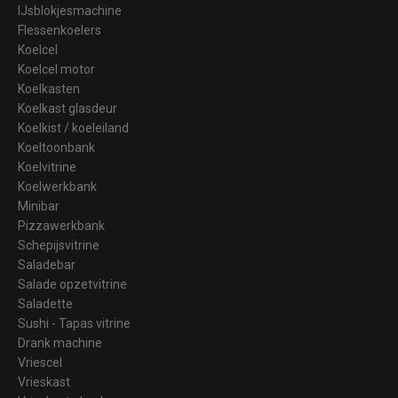
IJsblokjesmachine
Flessenkoelers
Koelcel
Koelcel motor
Koelkasten
Koelkast glasdeur
Koelkist / koeleiland
Koeltoonbank
Koelvitrine
Koelwerkbank
Minibar
Pizzawerkbank
Schepijsvitrine
Saladebar
Salade opzetvitrine
Saladette
Sushi - Tapas vitrine
Drank machine
Vriescel
Vrieskast