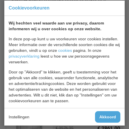
behoudt, zelfs bij regelmatig openen en sluiten en in
omgevingstemperaturen tot 43°C.
Cookievoorkeuren
Eenvoudig schoon te maken RVS constructie
Wij hechten veel waarde aan uw privacy, daarom
informeren wij u over cookies op onze website.
Krachtige geforceerde-luchtkoeling voor snel
temperatuurherstel
In deze pop-up kunt u uw voorkeuren voor cookies instellen.
Enkel, verstelbaar schap voor flexibele indeling
Meer informatie over de verschillende soorten cookies die wij
Eenvoudige automatische ontdooiing voor maximale
gebruiken, vindt u op onze
cookies
pagina. In onze
efficiëntie en prestaties
privacyverklaring
leest u hoe we uw persoonsgegevens
Zelfsluitende deuren voorkomen energieverspilling
verwerken.
Intuïtieve digitale bediening met always-on display
Door op "Akkoord" te klikken, geeft u toestemming voor het
5cm isolatiedikte voor efficiënte koeling
gebruik van alle cookies, waaronder functionele, analytische
en advertentie/trackingcookies. Deze worden gebruikt voor
het optimaliseren van de website en het personaliseren van
advertenties. Wilt u dit niet, klik dan op "Instellingen" om uw
Is dit iets voor jou?
cookievoorkeuren aan te passen.
Polar UA101
Instellingen
Akkoord
koelwerkbank 6 laden
€ 2861,00
€ 3576,35