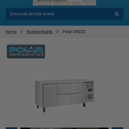
Home
Koelwerkbank
Polar UA020