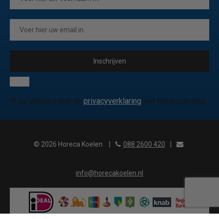
Inschrijven
Ik ga akkoord met de
privacyverklaring
van Horeca koelen
© 2026 Horeca Koelen
|
088 2600 420
|
info@horecakoelen.nl