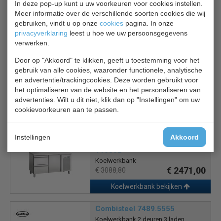
In deze pop-up kunt u uw voorkeuren voor cookies instellen.
Meer informatie over de verschillende soorten cookies die wij
2 jaar garantie.
gebruiken, vindt u op onze
cookies
pagina. In onze
privacyverklaring
leest u hoe we uw persoonsgegevens
verwerken.
Is dit iets voor jou?
Door op "Akkoord" te klikken, geeft u toestemming voor het
gebruik van alle cookies, waaronder functionele, analytische
Combisteel 7950.0080
en advertentie/trackingcookies. Deze worden gebruikt voor
Koelwerkbank
het optimaliseren van de website en het personaliseren van
€ 980,00
€ 1420,00
advertenties. Wilt u dit niet, klik dan op "Instellingen" om uw
cookievoorkeuren aan te passen.
Koelwerkbank bekijken
Instellingen
Akkoord
Bartscher Koelwerkbank
110852
Koelwerkbank
€ 2471,00
€ 3088,80
Koelwerkbank bekijken
Combisteel 7489.5555
Koelwerkbank 2 deuren 3 laden