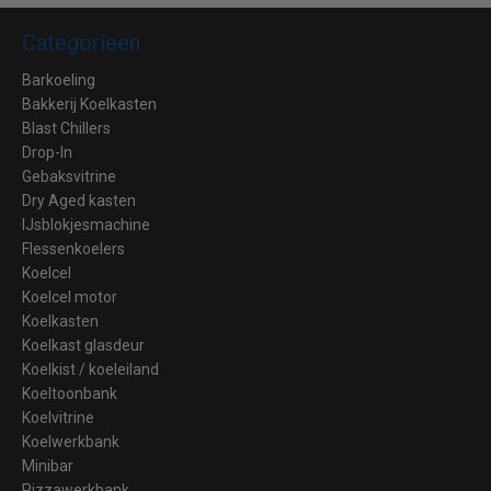
Categorieën
Barkoeling
Bakkerij Koelkasten
Blast Chillers
Drop-In
Gebaksvitrine
Dry Aged kasten
IJsblokjesmachine
Flessenkoelers
Koelcel
Koelcel motor
Koelkasten
Koelkast glasdeur
Koelkist / koeleiland
Koeltoonbank
Koelvitrine
Koelwerkbank
Minibar
Pizzawerkbank