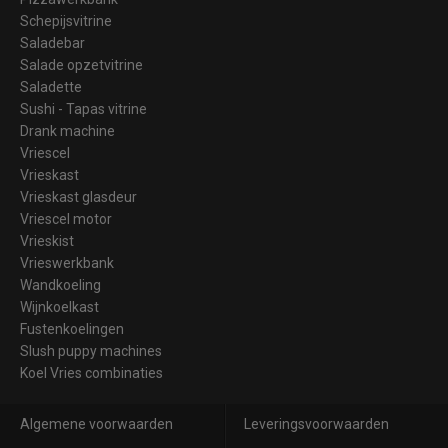
Schepijsvitrine
Saladebar
Salade opzetvitrine
Saladette
Sushi - Tapas vitrine
Drank machine
Vriescel
Vrieskast
Vrieskast glasdeur
Vriescel motor
Vrieskist
Vrieswerkbank
Wandkoeling
Wijnkoelkast
Fustenkoelingen
Slush puppy machines
Koel Vries combinaties
Algemene voorwaarden
Leveringsvoorwaarden