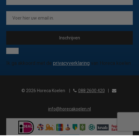
Inschrijven
Ik ga akkoord met de
privacyverklaring
van Horeca koelen
© 2026 Horeca Koelen
|
088 2600 420
|
info@horecakoelen.nl