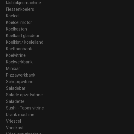
IJsblokjesmachine
Flessenkoelers
Koelcel
Koelcel motor
Koelkasten
Koelkast glasdeur
Koelkist / koeleiland
Koeltoonbank
Koelvitrine
Koelwerkbank
Minibar
Pizzawerkbank
Schepijsvitrine
Saladebar
Salade opzetvitrine
Saladette
Sushi - Tapas vitrine
Drank machine
Vriescel
Vrieskast