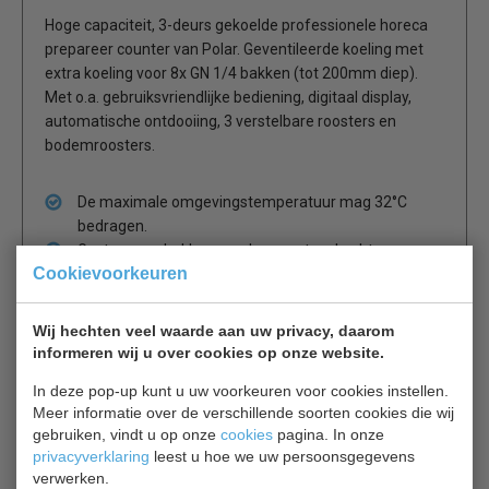
Hoge capaciteit, 3-deurs gekoelde professionele horeca
prepareer counter van Polar. Geventileerde koeling met
extra koeling voor 8x GN 1/4 bakken (tot 200mm diep).
Met o.a. gebruiksvriendlijke bediening, digitaal display,
automatische ontdooiing, 3 verstelbare roosters en
bodemroosters.
De maximale omgevingstemperatuur mag 32°C
bedragen.
Gastronorm bakken worden apart verkocht.
Cookievoorkeuren
2 jaar garantie.
Wij hechten veel waarde aan uw privacy, daarom
informeren wij u over cookies op onze website.
Is dit iets voor jou?
In deze pop-up kunt u uw voorkeuren voor cookies instellen.
Meer informatie over de verschillende soorten cookies die wij
gebruiken, vindt u op onze
cookies
pagina. In onze
CS 7450.0104
privacyverklaring
leest u hoe we uw persoonsgegevens
Saladette
verwerken.
€ 1128,00
€ 1635,00