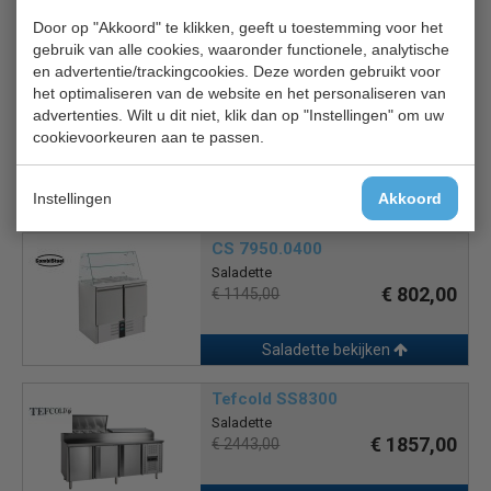
Door op "Akkoord" te klikken, geeft u toestemming voor het
gebruik van alle cookies, waaronder functionele, analytische
Saladette bekijken
en advertentie/trackingcookies. Deze worden gebruikt voor
het optimaliseren van de website en het personaliseren van
Combisteel 7950.0405
advertenties. Wilt u dit niet, klik dan op "Instellingen" om uw
Saladette
cookievoorkeuren aan te passen.
€ 963,00
€ 1375,00
Instellingen
Akkoord
Saladette bekijken
CS 7950.0400
Saladette
€ 802,00
€ 1145,00
Saladette bekijken
Tefcold SS8300
Saladette
€ 1857,00
€ 2443,00