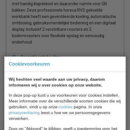
met handig klapdeksel en daaronder ruimte voor GN
bakken. Deze professionele horeca RVS gekoelde
werkbank heeft een geventileerde koeling, automatische
ontdooiing, gebruiksvriendelijke bediening en een digitaal
display. Inclusief 2 verstelbare roosters en 2
bodemroosters voor flexibele opslag en eenvoudig
onderhoud.
Geventileerde koeling,
automatische ontdooiing,
Cookievoorkeuren
digitaal display
Maximale omgevingstemperatuur 32 ºC
Wij hechten veel waarde aan uw privacy, daarom
informeren wij u over cookies op onze website.
Gastronorm bakken worden apart verkocht.
In deze pop-up kunt u uw voorkeuren voor cookies instellen.
Meer informatie over de verschillende soorten cookies die wij
2 jaar garantie.
gebruiken, vindt u op onze
cookies
pagina. In onze
privacyverklaring
leest u hoe we uw persoonsgegevens
verwerken.
Gerelateerde producten
Door op "Akkoord" te klikken, geeft u toestemming voor het