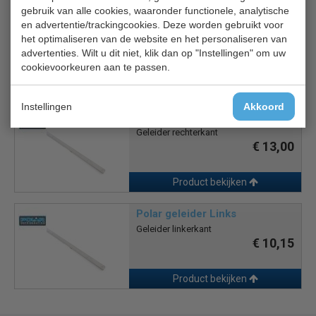
gebruik van alle cookies, waaronder functionele, analytische
Deurrubber AB 321
en advertentie/trackingcookies. Deze worden gebruikt voor
Deurdichting
het optimaliseren van de website en het personaliseren van
€ 15,00
advertenties. Wilt u dit niet, klik dan op "Instellingen" om uw
cookievoorkeuren aan te passen.
Product bekijken
Instellingen
Akkoord
Polar geleider Rechts
Geleider rechterkant
€ 13,00
Product bekijken
Polar geleider Links
Geleider linkerkant
€ 10,15
Product bekijken