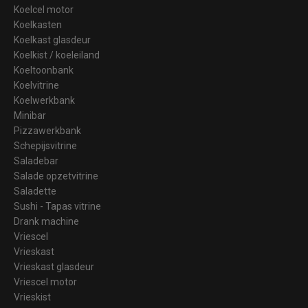
Koelcel motor
Koelkasten
Koelkast glasdeur
Koelkist / koeleiland
Koeltoonbank
Koelvitrine
Koelwerkbank
Minibar
Pizzawerkbank
Schepijsvitrine
Saladebar
Salade opzetvitrine
Saladette
Sushi - Tapas vitrine
Drank machine
Vriescel
Vrieskast
Vrieskast glasdeur
Vriescel motor
Vrieskist