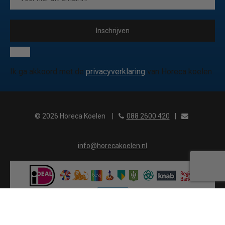
Inschrijven
Ik ga akkoord met de
privacyverklaring
van Horeca koelen
© 2026 Horeca Koelen
|
088 2600 420
|
info@horecakoelen.nl