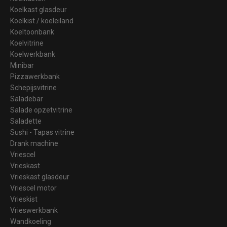
Koelkast glasdeur
Koelkist / koeleiland
Koeltoonbank
Koelvitrine
Koelwerkbank
Minibar
Pizzawerkbank
Schepijsvitrine
Saladebar
Salade opzetvitrine
Saladette
Sushi - Tapas vitrine
Drank machine
Vriescel
Vrieskast
Vrieskast glasdeur
Vriescel motor
Vrieskist
Vrieswerkbank
Wandkoeling