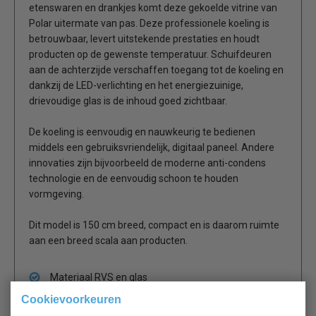
etenswaren en drankjes komt deze gekoelde vitrine van
Polar uitermate van pas. Deze professionele koeling is
betrouwbaar, levert uitstekende prestaties en houdt
producten op de gewenste temperatuur. Schuifdeuren
aan de achterzijde verschaffen toegang tot de koeling en
dankzij de LED-verlichting en het energiezuinige,
drievoudige glas is de inhoud goed zichtbaar.
De koeling is eenvoudig en nauwkeurig te bedienen
middels een gebruiksvriendelijk, digitaal paneel. Andere
innovaties zijn bijvoorbeeld de moderne anti-condens
technologie en de eenvoudig schoon te houden
vormgeving.
Dit model is 150 cm breed, compact en is daarom ruimte
aan een breed scala aan producten.
Materiaal RVS en glas
LED-verlichting
Cookievoorkeuren
Nauwkeurige, digitale bediening met