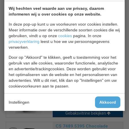
temperatuurdisplay
Wij hechten veel waarde aan uw privacy, daarom
Gehard, condenswerend glas
informeren wij u over cookies op onze website.
Eenvoudig te reinigen
Drievoudig veiligheidsglas
In deze pop-up kunt u uw voorkeuren voor cookies instellen.
Voorzien van wielen
Meer informatie over de verschillende soorten cookies die wij
gebruiken, vindt u op onze
cookies
pagina. In onze
privacyverklaring
leest u hoe we uw persoonsgegevens
verwerken.
Door op "Akkoord" te klikken, geeft u toestemming voor het
gebruik van alle cookies, waaronder functionele, analytische
en advertentie/trackingcookies. Deze worden gebruikt voor
Is dit iets voor jou?
het optimaliseren van de website en het personaliseren van
advertenties. Wilt u dit niet, klik dan op "Instellingen" om uw
cookievoorkeuren aan te passen.
CS 7450.0820
Gebaksvitrine
€ 1971,00
€ 2815,00
Instellingen
Akkoord
Gebaksvitrine bekijken
CS 7489.5395 Chocolade