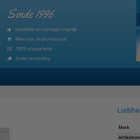
Sinds 1996
Installatie en montage mogelijk
Alles voor de professional
100% prijsgarantie
Gratis verzending
Liebh
Merk
Artikeln