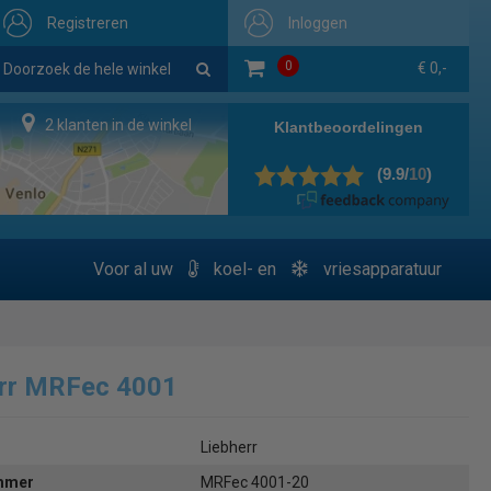
Registreren
Inloggen
0
€ 0,-
2 klanten in de winkel
Voor al uw
koel- en
vriesapparatuur
err MRFec 4001
Liebherr
ummer
MRFec 4001-20