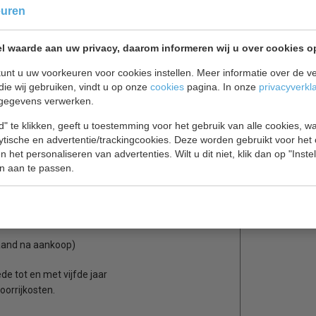
euren
l waarde aan uw privacy, daarom informeren wij u over cookies o
voor evenementen
unt u uw voorkeuren voor cookies instellen. Meer informatie over de ve
die wij gebruiken, vindt u op onze
cookies
pagina. In onze
privacyverkl
2°C tot +9°C. De deur sluit vanzelf waardoor een
gegevens verwerken.
ullen van de koelkast blijft de deur bij een
oosters met geïntegreerde uittrekstop zijn
" te klikken, geeft u toestemming voor het gebruik van alle cookies, 
kan de koelkast na een evenement met de waterslang
lytische en advertentie/trackingcookies. Deze worden gebruikt voor het
 het personaliseren van advertenties. Wilt u dit niet, klik dan op "Inst
n aan te passen.
plateu's waarvan 5 in hoogte verstelbaar
e greep en een spatwaterdicht interieur.
and na aankoop)
de tot en met vijfde jaar
oorrijkosten.