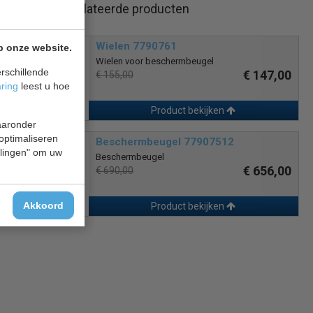
Gerelateerde producten
Wielen 7790761
p onze website.
Wielen voor beschermbeugel
rschillende
€ 147,00
€ 155,00
aring
leest u hoe
Product bekijken
waaronder
 optimaliseren
Beschermbeugel 77907512
ellingen" om uw
Beschermbeugel
€ 656,00
€ 690,00
Akkoord
Product bekijken