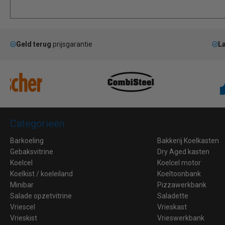
Geld terug
prijsgarantie
La
Categorieën
Barkoeling
Bakkerij Koelkasten
Gebaksvitrine
Dry Aged kasten
Koelcel
Koelcel motor
Koelkist / koeleiland
Koeltoonbank
Minibar
Pizzawerkbank
Salade opzetvitrine
Saladette
Vriescel
Vrieskast
Vrieskist
Vrieswerkbank