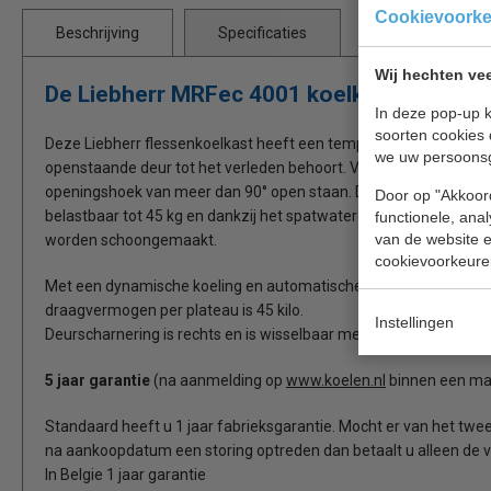
Cookievoork
Beschrijving
Specificaties
Wij hechten vee
De Liebherr MRFec 4001 koelkast ideaal 
In deze pop-up k
soorten cookies 
Deze Liebherr flessenkoelkast heeft een temperatuurbereik van +
we uw persoons
openstaande deur tot het verleden behoort. Voor het comfortabel v
openingshoek van meer dan 90° open staan. De versterkte draagr
Door op "Akkoord
belastbaar tot 45 kg en dankzij het spatwaterdichte interieur 
functionele, ana
van de website en
worden schoongemaakt.
cookievoorkeure
Met een dynamische koeling en automatische ontdooiing, 6 draag
draagvermogen per plateau is 45 kilo.
Instellingen
Deurscharnering is rechts en is wisselbaar met een geïntegreerd
5 jaar garantie
(na aanmelding op
www.koelen.nl
binnen een ma
Standaard heeft u 1 jaar fabrieksgarantie. Mocht er van het twee
na aankoopdatum een storing optreden dan betaalt u alleen de v
In Belgie 1 jaar garantie