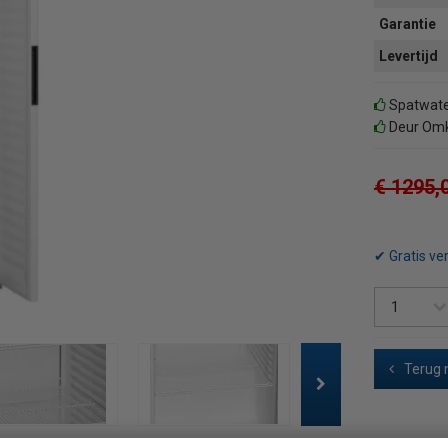
Garantie
Levertijd
Spatwater
Deur Omk
€ 1295,
✔ Gratis ve
Terug 