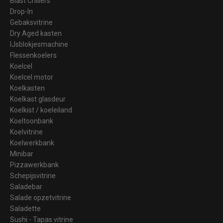
Blast Chillers
Drop-In
Gebaksvitrine
Dry Aged kasten
IJsblokjesmachine
Flessenkoelers
Koelcel
Koelcel motor
Koelkasten
Koelkast glasdeur
Koelkist / koeleiland
Koeltoonbank
Koelvitrine
Koelwerkbank
Minibar
Pizzawerkbank
Schepijsvitrine
Saladebar
Salade opzetvitrine
Saladette
Sushi - Tapas vitrine