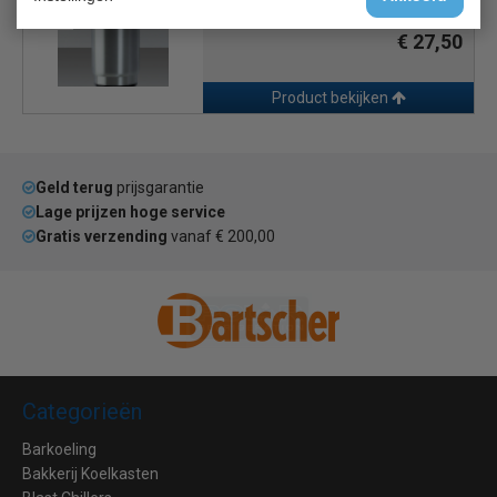
1 poot
€ 27,50
Product bekijken
Geld terug
prijsgarantie
Lage prijzen hoge service
Gratis verzending
vanaf € 200,00
Categorieën
Barkoeling
Bakkerij Koelkasten