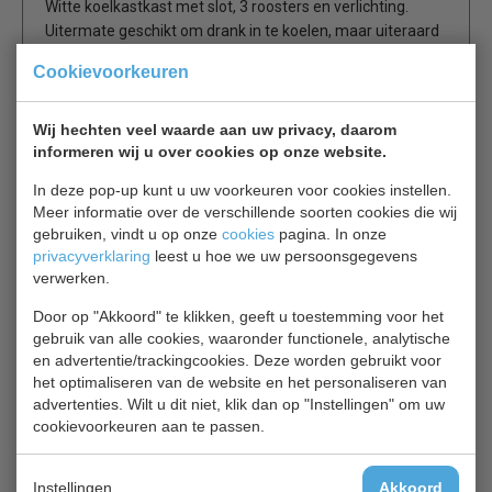
Witte koelkastkast met slot, 3 roosters en verlichting.
Uitermate geschikt om drank in te koelen, maar uiteraard
ook voor alle andere te koelen levensmiddelen.
Cookievoorkeuren
Gerelateerde producten
Wij hechten veel waarde aan uw privacy, daarom
informeren wij u over cookies op onze website.
Rooster
In deze pop-up kunt u uw voorkeuren voor cookies instellen.
Extra Rooster
Meer informatie over de verschillende soorten cookies die wij
€ 19,00
€ 20,00
gebruiken, vindt u op onze
cookies
pagina. In onze
privacyverklaring
leest u hoe we uw persoonsgegevens
verwerken.
Product bekijken
Door op "Akkoord" te klikken, geeft u toestemming voor het
Set poten
gebruik van alle cookies, waaronder functionele, analytische
en advertentie/trackingcookies. Deze worden gebruikt voor
Set Poten
€ 76,00
€ 80,00
het optimaliseren van de website en het personaliseren van
advertenties. Wilt u dit niet, klik dan op "Instellingen" om uw
cookievoorkeuren aan te passen.
Product bekijken
Poot
Instellingen
Akkoord