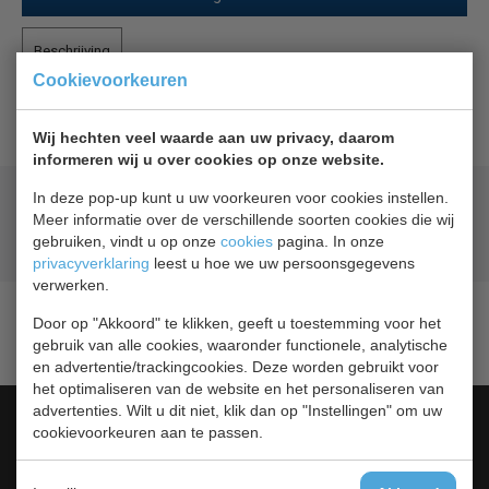
Beschrijving
Cookievoorkeuren
1 Poot prijs per stuk, foto kan afwijken
Wij hechten veel waarde aan uw privacy, daarom
informeren wij u over cookies op onze website.
In deze pop-up kunt u uw voorkeuren voor cookies instellen.
Geld terug
prijsgarantie
Meer informatie over de verschillende soorten cookies die wij
Lage prijzen hoge service
gebruiken, vindt u op onze
cookies
pagina. In onze
Gratis verzending
vanaf € 200,00
privacyverklaring
leest u hoe we uw persoonsgegevens
verwerken.
Door op "Akkoord" te klikken, geeft u toestemming voor het
gebruik van alle cookies, waaronder functionele, analytische
en advertentie/trackingcookies. Deze worden gebruikt voor
het optimaliseren van de website en het personaliseren van
advertenties. Wilt u dit niet, klik dan op "Instellingen" om uw
Categorieën
cookievoorkeuren aan te passen.
Barkoeling
Bakkerij Koelkasten