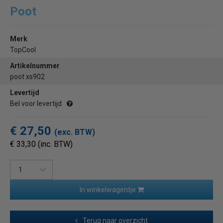
Poot
Merk
TopCool
Artikelnummer
poot xs902
Levertijd
Bel voor levertijd
€ 27,50
(exc. BTW)
€ 33,30 (inc. BTW)
In winkelwagentje
Terug naar overzicht