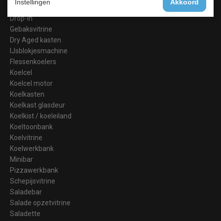
Instellingen
Akkoord
Blast Chillers
Drop-In
Gebaksvitrine
Dry Aged kasten
IJsblokjesmachine
Flessenkoelers
Koelcel
Koelcel motor
Koelkasten
Koelkast glasdeur
Koelkist / koeleiland
Koeltoonbank
Koelvitrine
Koelwerkbank
Minibar
Pizzawerkbank
Schepijsvitrine
Saladebar
Salade opzetvitrine
Saladette