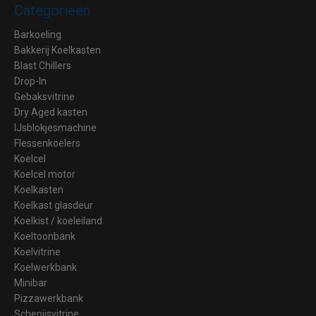
Categorieën
Barkoeling
Bakkerij Koelkasten
Blast Chillers
Drop-In
Gebaksvitrine
Dry Aged kasten
IJsblokjesmachine
Flessenkoelers
Koelcel
Koelcel motor
Koelkasten
Koelkast glasdeur
Koelkist / koeleiland
Koeltoonbank
Koelvitrine
Koelwerkbank
Minibar
Pizzawerkbank
Schepijsvitrine