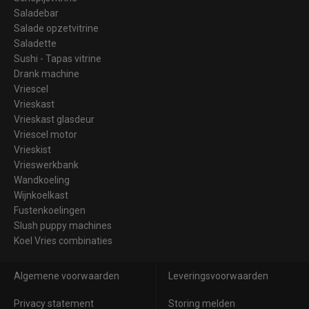
Saladebar
Salade opzetvitrine
Saladette
Sushi - Tapas vitrine
Drank machine
Vriescel
Vrieskast
Vrieskast glasdeur
Vriescel motor
Vrieskist
Vrieswerkbank
Wandkoeling
Wijnkoelkast
Fustenkoelingen
Slush puppy machines
Koel Vries combinaties
Algemene voorwaarden
Leveringsvoorwaarden
Privacy statement
Storing melden