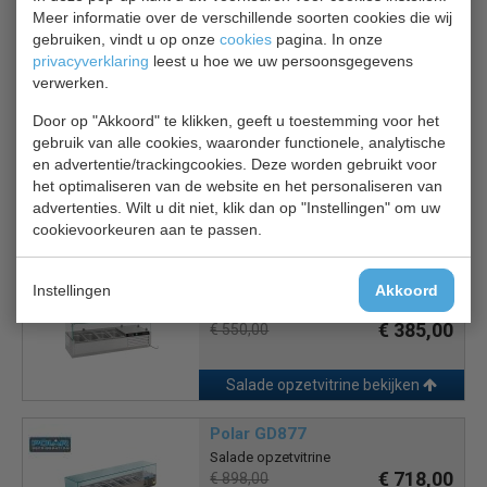
1 jaar garantie.
Meer informatie over de verschillende soorten cookies die wij
gebruiken, vindt u op onze
cookies
pagina. In onze
privacyverklaring
leest u hoe we uw persoonsgegevens
Is dit iets voor jou?
verwerken.
Door op "Akkoord" te klikken, geeft u toestemming voor het
Bartscher 110310
gebruik van alle cookies, waaronder functionele, analytische
Salade opzetvitrine 1/4 GN
en advertentie/trackingcookies. Deze worden gebruikt voor
€ 689,00
€ 861,85
het optimaliseren van de website en het personaliseren van
advertenties. Wilt u dit niet, klik dan op "Instellingen" om uw
cookievoorkeuren aan te passen.
Salade opzetvitrine bekijken
CS 7450.0015
Instellingen
Akkoord
Salade opzetvitrine
€ 385,00
€ 550,00
Salade opzetvitrine bekijken
Polar GD877
Salade opzetvitrine
€ 718,00
€ 898,00