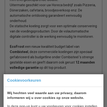
Uitermate geschikt voor uw Horeca bedrijf zoals Pizzeria,
Dönerzaken, cafetaria, broodjesverkoop enz. De
automatische ontdooiing garandeert eenvoudig
onderhoud.
De statische koeling zorgt voor een optimale conservering
van de voedingsproducten. Door de volautomatische
digitale controller is de werking eenvoudig te monitoren.
EcoFrost
een nieuw kwaliteit budget label van
Combisteel
, deze commerciële koelingen zijn speciaal
gefabriceerd als budgetline onder Combisteel ’s strenge
gestelde eisen en geeft daarom ook gerust
12 maanden
volledige garantie
op dit top product.
Statische koeling
Cookievoorkeuren
Gebruiksvriendelijke bediening met digitaal display en
ontdooiingsindicator.
Wij hechten veel waarde aan uw privacy, daarom
Exclusief
bakken + deksels (optie)
informeren wij u over cookies op onze website.
In deze pop-up kunt u uw voorkeuren voor cookies instellen.