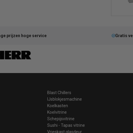
ge prijzen hoge service
Gratis v
Blast Chillers
IJsblokjesmachine
Koelkasten
Koelvitrine
Schepijsvitrine
Sushi - Tapas vitrine
Vrieskast glasdeur