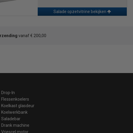
Salade opzetvitrine bekijken
erzending
vanaf € 200,00
Drop-In
Flessenkoelers
Koelkast glasdeur
Koelwerkbank
Saladebar
Drank machine
Vriescel motor