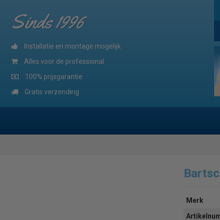
Sinds 1996
Installatie en montage mogelijk
Alles voor de professional
100% prijsgarantie
Gratis verzending
Barts
Merk
Artikeln