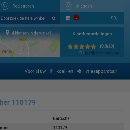
Registreren
Inloggen
0
€ 0,-
4 klanten in de winkel
Voor al uw
koel- en
vriesapparatuur
cher 110179
Bartscher
ummer
110179