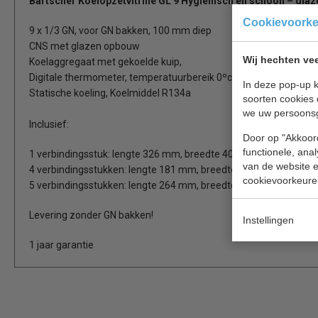
Bartscher Koelopzetvitrine GL 9
Hygiënisch en schoon – glaz
Cookievoork
9 x 1/3 GN, voor GN bakken, 100 mm diep
CNS met glazen opbouw
Wij hechten vee
Koelaggregaat met gekoelde kuip,
Digitale thermometer, temperatuurbereik 0ºc tot 10ºc
In deze pop-up k
Statische koeling, Koelmiddel R134a
soorten cookies 
we uw persoons
Inclusief:
Door op "Akkoord
functionele, ana
1 verbindingsstuk: lengte 326 mm, breedte 40 mm
van de website en
4 verbindingsstukken: lengte 181 mm, breedte 25 mm
cookievoorkeure
5 verbindingsstukken: lengte 264 mm, breedte 25 mm
Levering zonder GN bakken!
Instellingen
1 jaar garantie