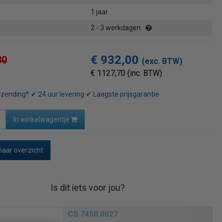
1 jaar
2 - 3 werkdagen
€ 932,00
30
(exc. BTW)
€ 1127,70 (inc. BTW)
rzending* ✔ 24 uur levering ✔ Laagste prijsgarantie
In winkelwagentje
naar overzicht
Is dit iets voor jou?
CS 7450.0027