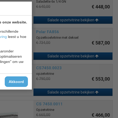
Saladette 6x 1/4 GN
€ 448,00
€ 640,00
Salade opzetvitrine bekijken
p onze website.
rschillende
Polar FA856
aring
leest u hoe
Opzetkoelvitrine met deksel
€ 587,00
€ 734,00
waaronder
Salade opzetvitrine bekijken
 optimaliseren
ellingen" om uw
CS7450.0023
opzetvitrine
€ 553,00
€ 790,00
Akkoord
Salade opzetvitrine bekijken
CS 7450.0011
Opzetvitrine
€ 466,00
€ 665,00