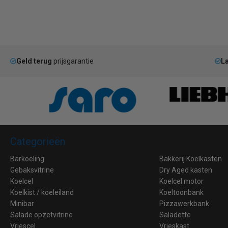
Geld terug
prijsgarantie
La
Categorieën
Barkoeling
Bakkerij Koelkasten
Gebaksvitrine
Dry Aged kasten
Koelcel
Koelcel motor
Koelkist / koeleiland
Koeltoonbank
Minibar
Pizzawerkbank
Salade opzetvitrine
Saladette
Vriescel
Vrieskast