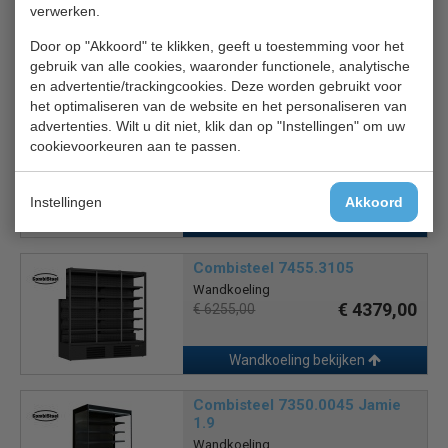
verwerken.
Wandkoeling
€ 3249,00
€ 4395,00
Door op "Akkoord" te klikken, geeft u toestemming voor het
gebruik van alle cookies, waaronder functionele, analytische
en advertentie/trackingcookies. Deze worden gebruikt voor
Wandkoeling bekijken
het optimaliseren van de website en het personaliseren van
advertenties. Wilt u dit niet, klik dan op "Instellingen" om uw
Tefcold MCB130S Low LED
cookievoorkeuren aan te passen.
Wandkoeling
€ 4195,00
€ 5695,00
Instellingen
Akkoord
Wandkoeling bekijken
Combisteel 7455.3105
Wandkoeling
€ 4379,00
€ 6255,00
Wandkoeling bekijken
Combisteel 7350.0045 Jamie
1.9
Wandkoeling