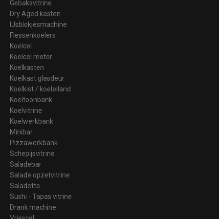
Gebaksvitrine
Dry Aged kasten
IJsblokjesmachine
Flessenkoelers
Koelcel
Koelcel motor
Koelkasten
Koelkast glasdeur
Koelkist / koeleiland
Koeltoonbank
Koelvitrine
Koelwerkbank
Minibar
Pizzawerkbank
Schepijsvitrine
Saladebar
Salade opzetvitrine
Saladette
Sushi - Tapas vitrine
Drank machine
Vriescel