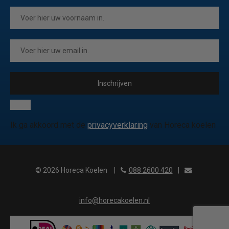
Inschrijven
Ik ga akkoord met de
privacyverklaring
van Horeca koelen
© 2026 Horeca Koelen
|
088 2600 420
|
info@horecakoelen.nl