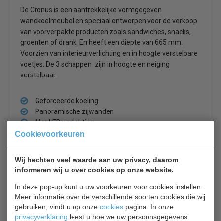
De Cronus is een aantrekkelijke vormgegeven
wandkoelmeubel en speciaal ontworpen voor de verkoop
van voorverpakte producten zoals sandwiches, snacks,
groenten of drank. En heeft een diepte van 665 mm.
Voorzien van interieurverlichting en in hoogte verstelbare
voetjes. De 3 schappen zijn in hoogte en neiging
verstelbaar.
Geforceerde koeling
Panoramische zijwanden
Met LED verlichting
Met nachtgordijn
Cookievoorkeuren
diepte 665 mm
Wij hechten veel waarde aan uw privacy, daarom
informeren wij u over cookies op onze website.
In deze pop-up kunt u uw voorkeuren voor cookies instellen.
Is dit iets voor jou?
Meer informatie over de verschillende soorten cookies die wij
gebruiken, vindt u op onze
cookies
pagina. In onze
privacyverklaring
leest u hoe we uw persoonsgegevens
Mafirol MCWB90H