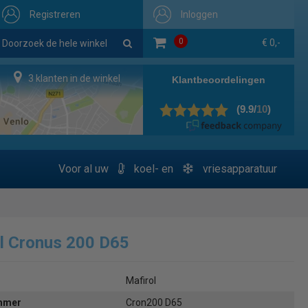
Registreren
Inloggen
0
€ 0,-
3 klanten in de winkel
Voor al uw
koel- en
vriesapparatuur
l Cronus 200 D65
Mafirol
ummer
Cron200 D65