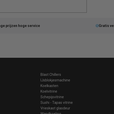
ge prijzen hoge service
Gratis v
Blast Chillers
IJsblokjesmachine
Koelkasten
Koelvitrine
Schepijsvitrine
Sushi - Tapas vitrine
Vrieskast glasdeur
Wandkoeling