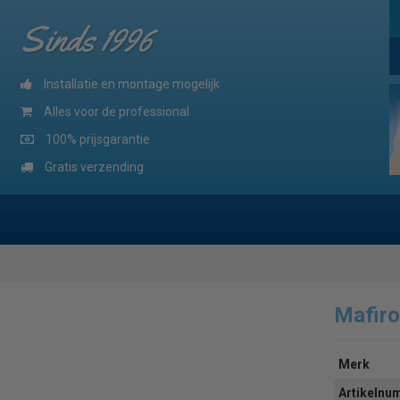
Sinds 1996
Installatie en montage mogelijk
Alles voor de professional
100% prijsgarantie
Gratis verzending
Mafiro
Merk
Artikeln