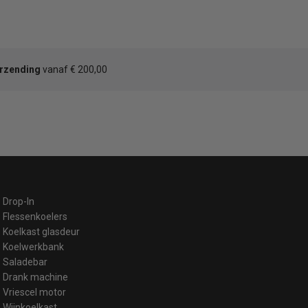
erzending
vanaf € 200,00
Drop-In
Flessenkoelers
Koelkast glasdeur
Koelwerkbank
Saladebar
Drank machine
Vriescel motor
Wijnkoelkast