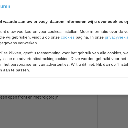
euren
l waarde aan uw privacy, daarom informeren wij u over cookies o
unt u uw voorkeuren voor cookies instellen. Meer informatie over de ve
die wij gebruiken, vindt u op onze
cookies
pagina. In onze
privacyverkl
gegevens verwerken.
" te klikken, geeft u toestemming voor het gebruik van alle cookies, 
lytische en advertentie/trackingcookies. Deze worden gebruikt voor het
ant wit.
 het personaliseren van advertenties. Wilt u dit niet, klik dan op "Inst
n aan te passen.
met een diepte van slechts 665 mm.
s. De 4 schappen zijn in hoogte en neiging
ing.
een open front en met rolgordijn.