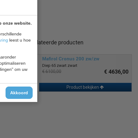
p onze website.
rschillende
aring
leest u hoe
Gerelateerde producten
waaronder
Mafirol Cronus 200 zw/zw
 optimaliseren
Diep 65 zwart zwart
ellingen" om uw
€ 4636,00
€ 6100,00
Product bekijken
Akkoord