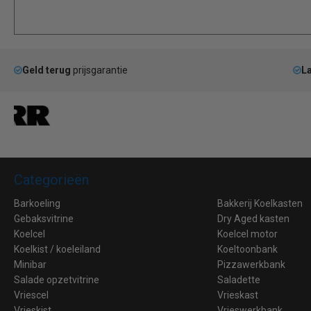
Geld terug
prijsgarantie
La
Categorieën
Barkoeling
Bakkerij Koelkasten
Gebaksvitrine
Dry Aged kasten
Koelcel
Koelcel motor
Koelkist / koeleiland
Koeltoonbank
Minibar
Pizzawerkbank
Salade opzetvitrine
Saladette
Vriescel
Vrieskast
Vrieskist
Vrieswerkbank