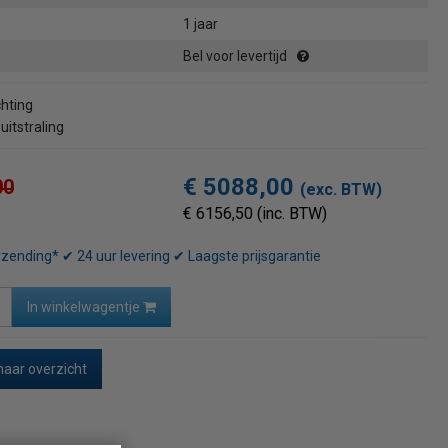
1 jaar
Bel voor levertijd
chting
itstraling
€ 5088,00
00
(exc. BTW)
€ 6156,50 (inc. BTW)
rzending* ✔ 24 uur levering ✔ Laagste prijsgarantie
In winkelwagentje
naar overzicht