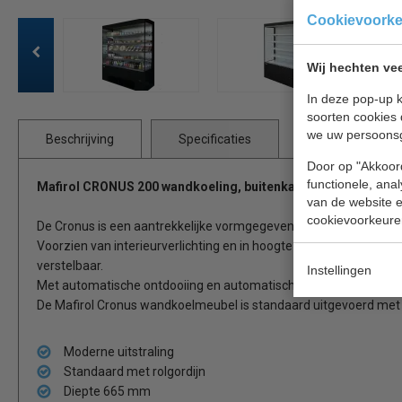
Cookievoork
Wij hechten vee
In deze pop-up k
soorten cookies 
we uw persoons
Beschrijving
Specificaties
Door op "Akkoord
functionele, ana
Mafirol CRONUS 200 wandkoeling, buitenkant zwart én binnenk
van de website en
cookievoorkeure
De Cronus is een aantrekkelijke vormgegeven wandkoelmeubel 
Voorzien van interieurverlichting en in hoogte verstelbare voetje
verstelbaar.
Instellingen
Met automatische ontdooiing en automatische lekwaterverdamp
De Mafirol Cronus wandkoelmeubel is standaard uitgevoerd met 
Moderne uitstraling
Standaard met rolgordijn
Diepte 665 mm