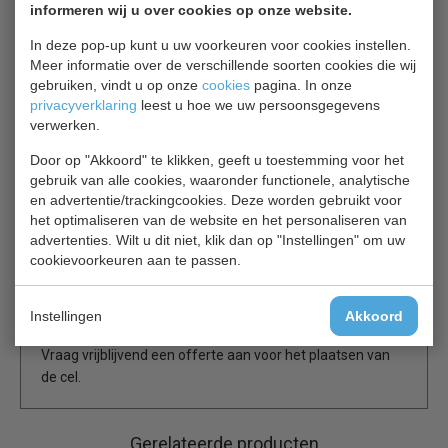
informeren wij u over cookies op onze website.
t.b.v het onderhoud.
Automatische elektrische ontdooiing zorgt ervoor dat de
In deze pop-up kunt u uw voorkeuren voor cookies instellen.
verdamper ijsvrij blijft.
Meer informatie over de verschillende soorten cookies die wij
gebruiken, vindt u op onze
cookies
pagina. In onze
privacyverklaring
leest u hoe we uw persoonsgegevens
Temperatuur -10ºC / -20 ºC
verwerken.
Digitale regeling en temperatuur uitlezing
Verlichting en deur schakelaar.
Door op "Akkoord" te klikken, geeft u toestemming voor het
Automatische elektrische ontdooiing
gebruik van alle cookies, waaronder functionele, analytische
Koudemiddel R452a
en advertentie/trackingcookies. Deze worden gebruikt voor
foto wijkt af, exclusief rekken
het optimaliseren van de website en het personaliseren van
advertenties. Wilt u dit niet, klik dan op "Instellingen" om uw
cookievoorkeuren aan te passen.
1 jaar garantie op het monoblock
Ivm de garantie dient de koelcel gemonteerd te worden
Instellingen
Akkoord
door een erkend installatiebedrijf.
Vraag vrijblijvend een offerte aan voor het plaatsen van
de cel.
Gerelateerde producten