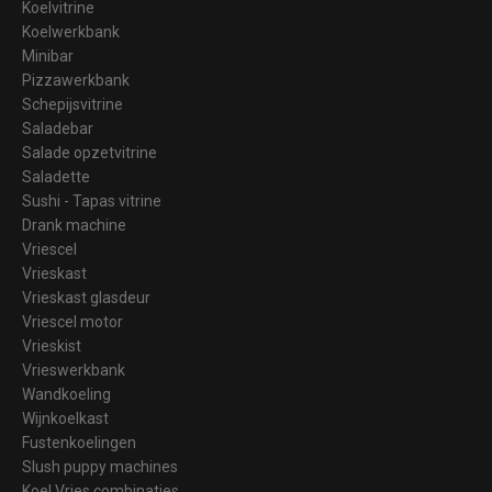
Koelvitrine
Koelwerkbank
Minibar
Pizzawerkbank
Schepijsvitrine
Saladebar
Salade opzetvitrine
Saladette
Sushi - Tapas vitrine
Drank machine
Vriescel
Vrieskast
Vrieskast glasdeur
Vriescel motor
Vrieskist
Vrieswerkbank
Wandkoeling
Wijnkoelkast
Fustenkoelingen
Slush puppy machines
Koel Vries combinaties