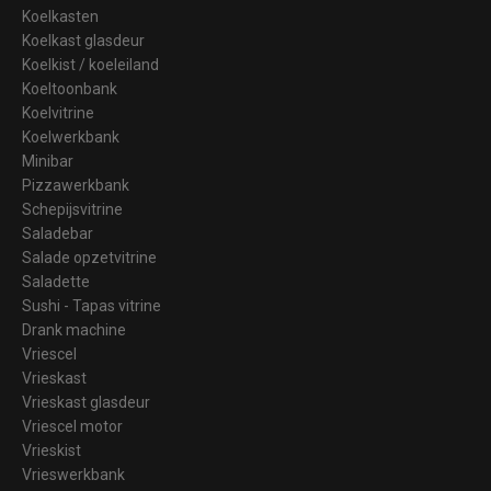
Koelkasten
Koelkast glasdeur
Koelkist / koeleiland
Koeltoonbank
Koelvitrine
Koelwerkbank
Minibar
Pizzawerkbank
Schepijsvitrine
Saladebar
Salade opzetvitrine
Saladette
Sushi - Tapas vitrine
Drank machine
Vriescel
Vrieskast
Vrieskast glasdeur
Vriescel motor
Vrieskist
Vrieswerkbank