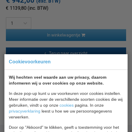
€ 942,00
(exc. BTW)
€ 1139,80 (inc. BTW)
In winkelwagentje
Terug naar overzicht
Cookievoorkeuren
Beschrijving
Specificaties
Wij hechten veel waarde aan uw privacy, daarom
informeren wij u over cookies op onze website.
Combisteel rekwerk passend voor deze koel / vries
cel.
In deze pop-up kunt u uw voorkeuren voor cookies instellen.
Meer informatie over de verschillende soorten cookies die wij
Rekstelling kan afhankelijk van de grote van uw cel één
gebruiken, vindt u op onze
cookies
pagina. In onze
recht deel zijn, of een L vorm, of een U vorm zijn.
privacyverklaring
leest u hoe we uw persoonsgegevens
verwerken.
Door op "Akkoord" te klikken, geeft u toestemming voor het