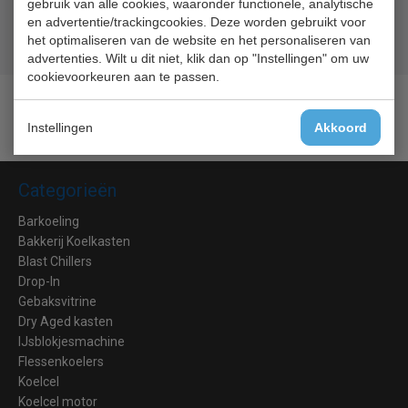
gebruik van alle cookies, waaronder functionele, analytische
Geld terug
prijsgarantie
en advertentie/trackingcookies. Deze worden gebruikt voor
Lage prijzen hoge service
het optimaliseren van de website en het personaliseren van
Gratis verzending
vanaf € 200,00
advertenties. Wilt u dit niet, klik dan op "Instellingen" om uw
cookievoorkeuren aan te passen.
Instellingen
Akkoord
Categorieën
Barkoeling
Bakkerij Koelkasten
Blast Chillers
Drop-In
Gebaksvitrine
Dry Aged kasten
IJsblokjesmachine
Flessenkoelers
Koelcel
Koelcel motor