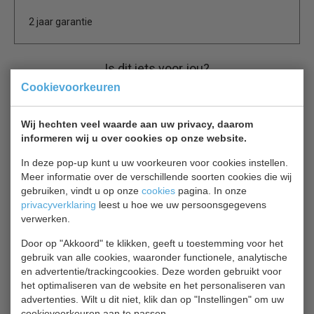
2 jaar garantie
Is dit iets voor jou?
Cookievoorkeuren
CS 7450.0079
Vries werkbank motor onder
Wij hechten veel waarde aan uw privacy, daarom
€ 1173,00
€ 1700,00
informeren wij u over cookies op onze website.
In deze pop-up kunt u uw voorkeuren voor cookies instellen.
Vrieswerkbank bekijken
Meer informatie over de verschillende soorten cookies die wij
gebruiken, vindt u op onze
cookies
pagina. In onze
Polar G599
privacyverklaring
leest u hoe we uw persoonsgegevens
Vrieswerkbank
verwerken.
€ 1520,00
€ 1900,00
Door op "Akkoord" te klikken, geeft u toestemming voor het
gebruik van alle cookies, waaronder functionele, analytische
Vrieswerkbank bekijken
en advertentie/trackingcookies. Deze worden gebruikt voor
het optimaliseren van de website en het personaliseren van
Tefcold 17747
advertenties. Wilt u dit niet, klik dan op "Instellingen" om uw
Vrieswerkbank
cookievoorkeuren aan te passen.