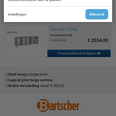
€ 1780,00
€ 2342,00
Instellingen
Akkoord
Vrieswerkbank bekijken
Tefcold 17758
Vrieswerkbank
€ 2034,00
€ 2676,00
Vrieswerkbank bekijken
Geld terug
prijsgarantie
Lage prijzen hoge service
Gratis verzending
vanaf € 200,00