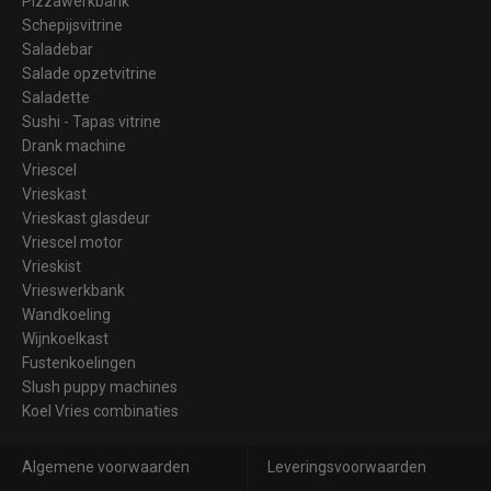
Pizzawerkbank
Schepijsvitrine
Saladebar
Salade opzetvitrine
Saladette
Sushi - Tapas vitrine
Drank machine
Vriescel
Vrieskast
Vrieskast glasdeur
Vriescel motor
Vrieskist
Vrieswerkbank
Wandkoeling
Wijnkoelkast
Fustenkoelingen
Slush puppy machines
Koel Vries combinaties
Algemene voorwaarden
Leveringsvoorwaarden