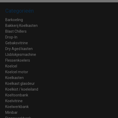
Categorieën
Barkoeling
Bakkerij Koelkasten
Blast Chillers
Drop-In
Gebaksvitrine
Dry Aged kasten
IJsblokjesmachine
Flessenkoelers
Koelcel
Koelcel motor
Koelkasten
Koelkast glasdeur
Koelkist / koeleiland
Koeltoonbank
Koelvitrine
Koelwerkbank
Minibar