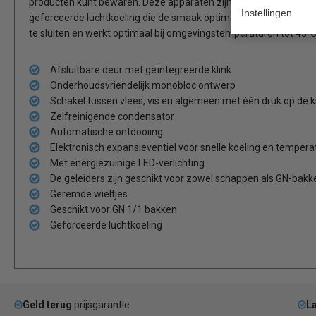
producten kunt bewaren. Deze apparaten zijn vervaardigd volge
Instellingen
geforceerde luchtkoeling die de smaak optimaal behoudt. De Pol
te sluiten en werkt optimaal bij omgevingstemperaturen tot 43°C
Afsluitbare deur met geïntegreerde klink
Onderhoudsvriendelijk monobloc ontwerp
Schakel tussen vlees, vis en algemeen met één druk op de 
Zelfreinigende condensator
Automatische ontdooiing
Elektronisch expansieventiel voor snelle koeling en tempera
Met energiezuinige LED-verlichting
De geleiders zijn geschikt voor zowel schappen als GN-bakk
Geremde wieltjes
Geschikt voor GN 1/1 bakken
Geforceerde luchtkoeling
Geld terug
prijsgarantie
La