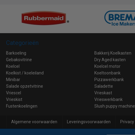
Categorieën
Barkoeling
Bakkerij Koelkasten
Gebaksvitrine
Dry Aged kasten
Koelcel
Koelcel motor
Koelkist / koeleiland
Koeltoonbank
Minibar
Pizzawerkbank
Salade opzetvitrine
Saladette
Vriescel
Vrieskast
Vrieskist
Vrieswerkbank
Fustenkoelingen
Slush puppy machin
Algemene voorwaarden
Leveringsvoorwaarden
Privacy