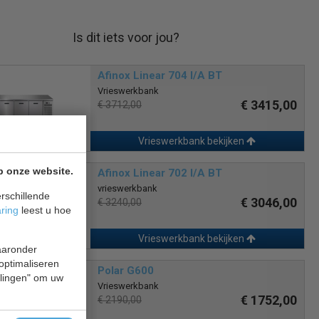
Is dit iets voor jou?
Afinox Linear 704 I/A BT
Vrieswerkbank
€ 3415,00
€ 3712,00
Vrieswerkbank bekijken
p onze website.
Afinox Linear 702 I/A BT
vrieswerkbank
rschillende
€ 3046,00
€ 3240,00
aring
leest u hoe
Vrieswerkbank bekijken
waaronder
 optimaliseren
Polar G600
ellingen" om uw
Vrieswerkbank
€ 1752,00
€ 2190,00