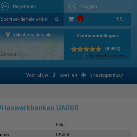
Registreren
Inloggen
0
€ 0,-
6 klanten in de winkel
Voor al uw
koel- en
vriesapparatuur
Vrieswerkbanken UA008
Polar
ummer
UA008