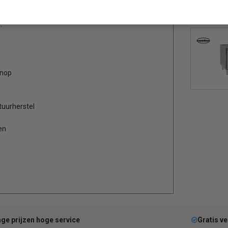
ns de hoogste standaarden, met krachtige
ar U-serie is ontworpen om frequent te openen en
.
knop
tuurherstel
en
ge prijzen hoge service
Gratis v