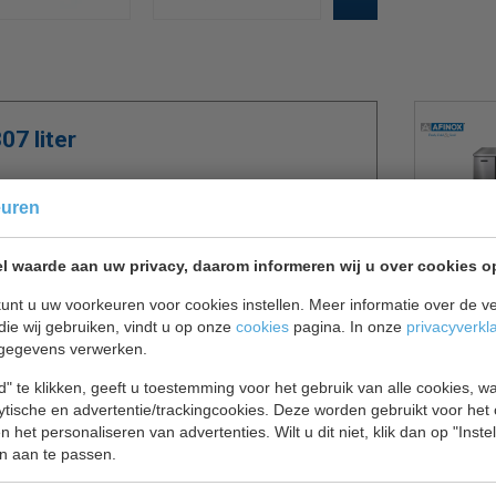
07 liter
e leveren in de meest veeleisende omgevingen. Met
euren
atuur in. De capaciteit wordt optimaal benut
pen als GN 1/1 bakken kunnen dragen.
l waarde aan uw privacy, daarom informeren wij u over cookies o
estvrijstalen constructie en het gemakkelijk
unt u uw voorkeuren voor cookies instellen. Meer informatie over de ve
l uw ingrediënten binnen handbereik zijn,
die wij gebruiken, vindt u op onze
cookies
pagina. In onze
privacyverkl
et werken met bevroren producten. De krachtige
gegevens verwerken.
zelfs bij regelmatig openen en sluiten van de deur.
" te klikken, geeft u toestemming voor het gebruik van alle cookies, 
ioneren en te verplaatsen voor schoonmaak en
lytische en advertentie/trackingcookies. Deze worden gebruikt voor het
heid.
 het personaliseren van advertenties. Wilt u dit niet, klik dan op "Inst
n aan te passen.
ie, waarin u met vertrouwen uw meest waardevolle