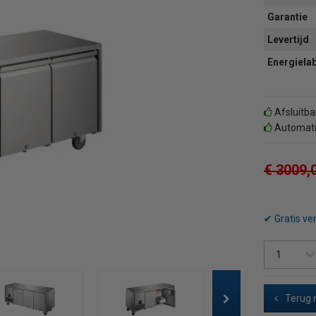
Garantie
Levertijd
Energiela
Afsluitba
Automati
€ 3009,
✔ Gratis ve
Terug 