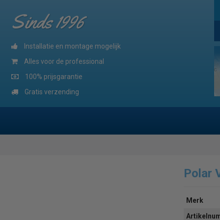
Sinds 1996
Installatie en montage mogelijk
Alles voor de professional
100% prijsgarantie
Gratis verzending
Polar 
Merk
Artikeln