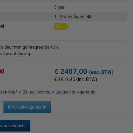
3 jaar
1 - 2 werkdagen
bel
re deur met geïntegreerde klink
sche ontdooiing
€ 2407,00
00
(exc. BTW)
€ 2912,45 (inc. BTW)
rzending* ✔ 24 uur levering ✔ Laagste prijsgarantie
In winkelwagentje
naar overzicht