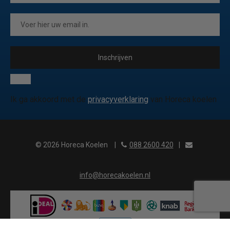
Inschrijven
Ik ga akkoord met de
privacyverklaring
van Horeca koelen
© 2026 Horeca Koelen
|
088 2600 420
|
info@horecakoelen.nl