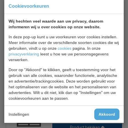
Combisteel geforceerde glasdeurkoelkast. Zwarte
Cookievoorkeuren
uitvoering met 4 roosters en LED verlichting.
Uitermate geschikt om drank in te koelen, maar uiteraard
Wij hechten veel waarde aan uw privacy, daarom
ook voor alle andere te koelen levensmiddelen.
informeren wij u over cookies op onze website.
In deze pop-up kunt u uw voorkeuren voor cookies instellen.
inclusief 4 roosters
Meer informatie over de verschillende soorten cookies die wij
koelt tussen +2º tot +8ºC
gebruiken, vindt u op onze
cookies
pagina. In onze
Afsluitbaar
privacyverklaring
leest u hoe we uw persoonsgegevens
verwerken.
1 jaar garantie
Door op "Akkoord" te klikken, geeft u toestemming voor het
gebruik van alle cookies, waaronder functionele, analytische
en advertentie/trackingcookies. Deze worden gebruikt voor
Gerelateerde producten
het optimaliseren van de website en het personaliseren van
advertenties. Wilt u dit niet, klik dan op "Instellingen" om uw
cookievoorkeuren aan te passen.
CS Rooster+4 clips
Extra rooster + 4 clips
€ 29,00
€ 30,00
Instellingen
Akkoord
Product bekijken