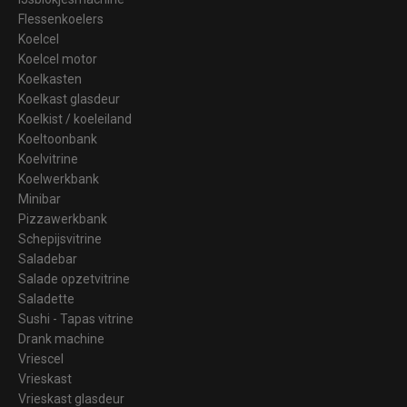
Flessenkoelers
Koelcel
Koelcel motor
Koelkasten
Koelkast glasdeur
Koelkist / koeleiland
Koeltoonbank
Koelvitrine
Koelwerkbank
Minibar
Pizzawerkbank
Schepijsvitrine
Saladebar
Salade opzetvitrine
Saladette
Sushi - Tapas vitrine
Drank machine
Vriescel
Vrieskast
Vrieskast glasdeur