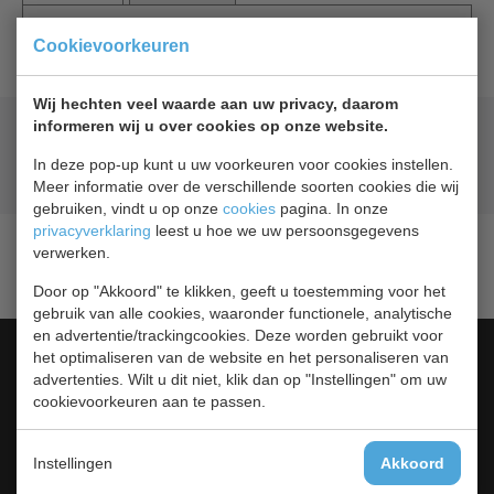
Combisteel rooster voor 7450.0130
Cookievoorkeuren
Wij hechten veel waarde aan uw privacy, daarom
informeren wij u over cookies op onze website.
Geld terug
prijsgarantie
Lage prijzen hoge service
In deze pop-up kunt u uw voorkeuren voor cookies instellen.
Gratis verzending
vanaf € 200,00
Meer informatie over de verschillende soorten cookies die wij
gebruiken, vindt u op onze
cookies
pagina. In onze
privacyverklaring
leest u hoe we uw persoonsgegevens
verwerken.
Door op "Akkoord" te klikken, geeft u toestemming voor het
gebruik van alle cookies, waaronder functionele, analytische
en advertentie/trackingcookies. Deze worden gebruikt voor
Categorieën
het optimaliseren van de website en het personaliseren van
advertenties. Wilt u dit niet, klik dan op "Instellingen" om uw
Barkoeling
cookievoorkeuren aan te passen.
Bakkerij Koelkasten
Blast Chillers
Instellingen
Akkoord
Drop-In
Gebaksvitrine