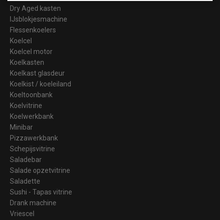
Dry Aged kasten
IJsblokjesmachine
Flessenkoelers
Koelcel
Koelcel motor
Koelkasten
Koelkast glasdeur
Koelkist / koeleiland
Koeltoonbank
Koelvitrine
Koelwerkbank
Minibar
Pizzawerkbank
Schepijsvitrine
Saladebar
Salade opzetvitrine
Saladette
Sushi - Tapas vitrine
Drank machine
Vriescel