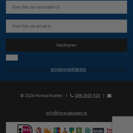
Inschrijven
Ik ga akkoord met de
privacyverklaring
van Horeca koelen
© 2026 Horeca Koelen
|
088 2600 420
|
info@horecakoelen.nl