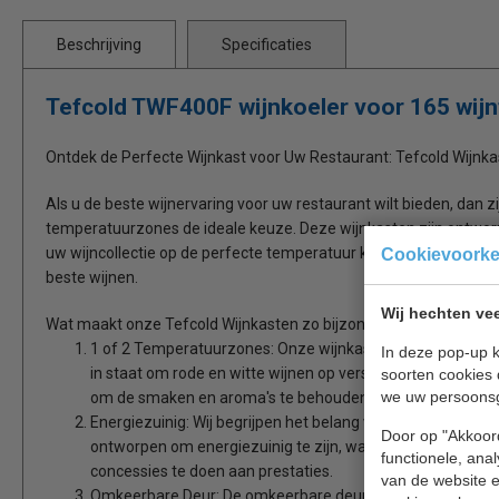
Beschrijving
Specificaties
Tefcold TWF400F wijnkoeler voor 165 wijn
Ontdek de Perfecte Wijnkast voor Uw Restaurant: Tefcold Wijnk
Als u de beste wijnervaring voor uw restaurant wilt bieden, dan z
temperatuurzones de ideale keuze. Deze wijnkasten zijn ontworpe
uw wijncollectie op de perfecte temperatuur kunt bewaren en p
Cookievoork
beste wijnen.
Wij hechten vee
Wat maakt onze Tefcold Wijnkasten zo bijzonder?
1 of 2 Temperatuurzones: Onze wijnkasten zijn verkrijgbaa
In deze pop-up k
in staat om rode en witte wijnen op verschillende tempera
soorten cookies 
we uw persoons
om de smaken en aroma's te behouden.
Energiezuinig: Wij begrijpen het belang van energie-efficië
Door op "Akkoord
ontworpen om energiezuinig te zijn, waardoor u kosten be
functionele, ana
concessies te doen aan prestaties.
van de website en
Omkeerbare Deur: De omkeerbare deur van onze wijnkasten bi