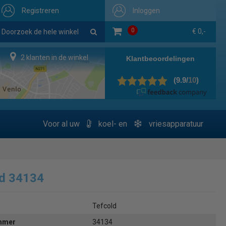
Registreren
Inloggen
0
€ 0,-
2 klanten in de winkel
Voor al uw
koel- en
vriesapparatuur
ld 34134
Tefcold
ummer
34134