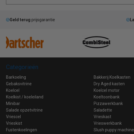
Geld terug
prijsgarantie
La
Categorieën
Barkoeling
Bakkerij Koelkasten
Gebaksvitrine
Dry Aged kasten
Koelcel
Koelcel motor
Koelkist / koeleiland
Koeltoonbank
Minibar
Pizzawerkbank
Salade opzetvitrine
Saladette
Vriescel
Vrieskast
Vrieskist
Vrieswerkbank
Fustenkoelingen
Slush puppy machin