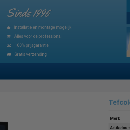
Sinds 1996
Installatie en montage mogelijk
Alles voor de professional
100% prijsgarantie
Gratis verzending
Tefco
Merk
Artikeln