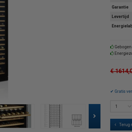
Garantie
Levertijd
Energiela
Gebogen g
Energiez
€ 1614,
✔ Gratis ve
Terug 