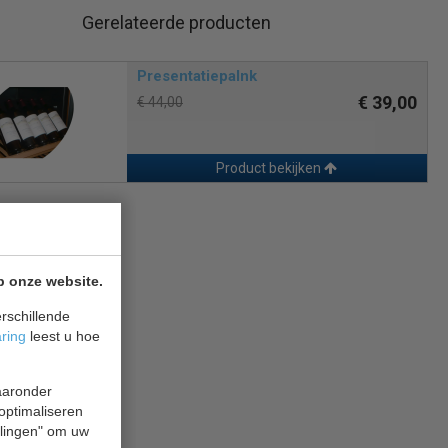
Gerelateerde producten
Presentatiepalnk
€ 39,00
€ 44,00
Product bekijken
p onze website.
rschillende
aring
leest u hoe
waaronder
 optimaliseren
ellingen" om uw