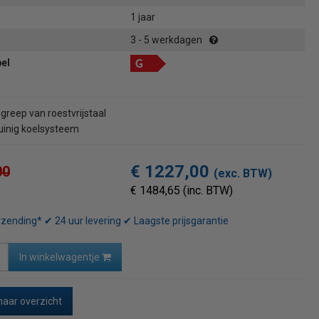
1 jaar
3 - 5 werkdagen
bel
reep van roestvrijstaal
uinig koelsysteem
€ 1227,00
00
(exc. BTW)
€ 1484,65 (inc. BTW)
rzending* ✔ 24 uur levering ✔ Laagste prijsgarantie
In winkelwagentje
naar overzicht