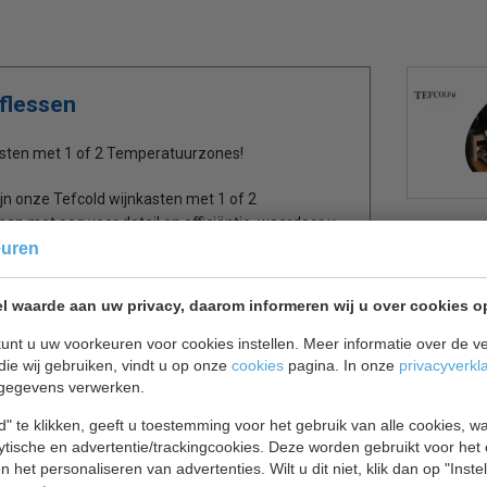
flessen
asten met 1 of 2 Temperatuurzones!
ijn onze Tefcold wijnkasten met 1 of 2
n met oog voor detail en efficiëntie, waardoor u
resenteren, en uw gasten kunt verwennen met de
euren
l waarde aan uw privacy, daarom informeren wij u over cookies o
r met zowel 1 als 2 temperatuurzones. Dit stelt u
unt u uw voorkeuren voor cookies instellen. Meer informatie over de ve
turen te bewaren en te serveren, wat essentieel is
die wij gebruiken, vindt u op onze
cookies
pagina. In onze
privacyverkl
gegevens verwerken.
ntie in uw restaurant. Onze wijnkasten zijn
" te klikken, geeft u toestemming voor het gebruik van alle cookies, 
spaart en milieubewust kunt zijn zonder
lytische en advertentie/trackingcookies. Deze worden gebruikt voor het
 het personaliseren van advertenties. Wilt u dit niet, klik dan op "Inst
edt flexibiliteit bij het plaatsen van de kast in