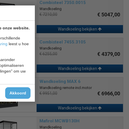
Combisteel 7350.0015
Wandkoeling
€ 5047,00
€ 7210,00
p onze website.
Wandkoeling bekijken
rschillende
Combisteel 7455.3105
aring
leest u hoe
Wandkoeling
€ 4379,00
€ 6255,00
waaronder
 optimaliseren
Wandkoeling bekijken
ellingen" om uw
Wandkoeling MAX 6
Wandkoeling remote incl.motor
€ 6966,00
Akkoord
€ 9951,00
Wandkoeling bekijken
Mafirol MCWB130H
Wandkoeling