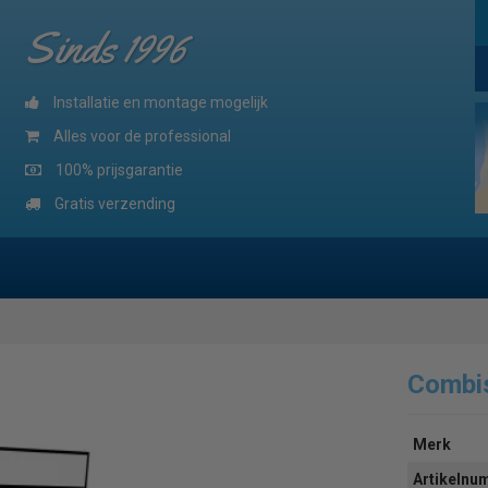
Sinds 1996
Installatie en montage mogelijk
Alles voor de professional
100% prijsgarantie
Gratis verzending
Combi
Merk
Artikeln