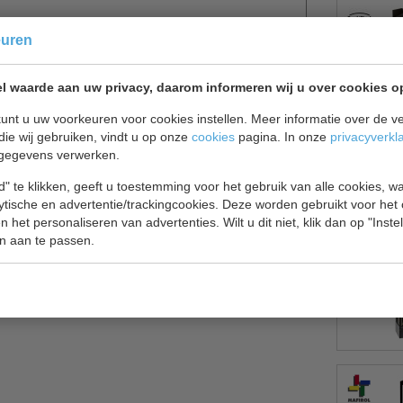
euren
l waarde aan uw privacy, daarom informeren wij u over cookies o
esmeubel, om uw diepvries maaltijden, ijsjes,
unt u uw voorkeuren voor cookies instellen. Meer informatie over de ve
die wij gebruiken, vindt u op onze
cookies
pagina. In onze
privacyverkl
, dierenwinkels, traiteur of horeca bedrijven.
gegevens verwerken.
" te klikken, geeft u toestemming voor het gebruik van alle cookies, 
lytische en advertentie/trackingcookies. Deze worden gebruikt voor het
 het personaliseren van advertenties. Wilt u dit niet, klik dan op "Inst
n aan te passen.