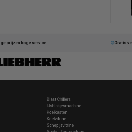
ge prijzen hoge service
Gratis v
Blast Chillers
IJsblokjesmachine
Koelkasten
Koelvitrine
Schepijsvitrine
Sushi - Tapas vitrine