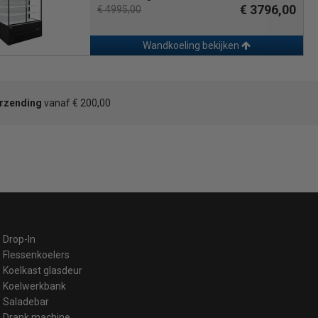
€ 3796,00
€ 4995,00
Wandkoeling bekijken
erzending
vanaf € 200,00
Drop-In
Flessenkoelers
Koelkast glasdeur
Koelwerkbank
Saladebar
Drank machine