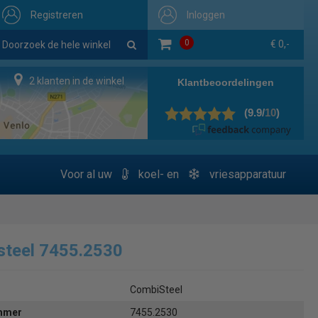
Registreren
Inloggen
0
€ 0,-
2 klanten in de winkel
Voor al uw
koel- en
vriesapparatuur
steel 7455.2530
CombiSteel
ummer
7455.2530