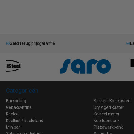
Geld terug
prijsgarantie
La
Categorieën
Barkoeling
Bakkerij Koelkasten
Gebaksvitrine
Dry Aged kasten
Koelcel
Koelcel motor
Koelkist / koeleiland
Koeltoonbank
Minibar
Pizzawerkbank
Salade opzetvitrine
Saladette