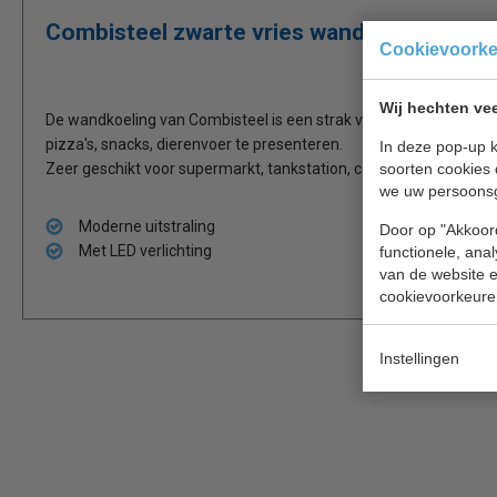
Combisteel zwarte vries wandkoeling
Cookievoork
Wij hechten vee
De wandkoeling van Combisteel is een strak vormgegeven wandvri
pizza's, snacks, dierenvoer te presenteren.
In deze pop-up k
soorten cookies 
Zeer geschikt voor supermarkt, tankstation, cafetaria, landwinkel
we uw persoons
Moderne uitstraling
Door op "Akkoord
Met LED verlichting
functionele, ana
van de website en
cookievoorkeure
Instellingen