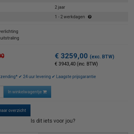
2 jaar
1 - 2 werkdagen
erlichting
itstraling
€ 3259,00
00
(exc. BTW)
€ 3943,40 (inc. BTW)
rzending* ✔ 24 uur levering ✔ Laagste prijsgarantie
In winkelwagentje
naar overzicht
Is dit iets voor jou?