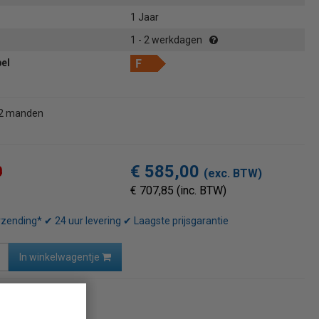
1 Jaar
1 - 2 werkdagen
bel
 2 manden
€ 585,00
0
(exc. BTW)
€ 707,85 (inc. BTW)
rzending* ✔ 24 uur levering ✔ Laagste prijsgarantie
In winkelwagentje
naar overzicht