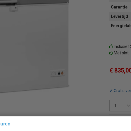
Garantie
Levertijd
Energiela
Inclusief
Met slot
€ 835,0
✔ Gratis ve
euren
Terug 