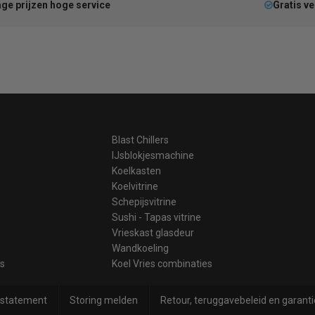
ge prijzen hoge service
Gratis v
Blast Chillers
IJsblokjesmachine
Koelkasten
Koelvitrine
Schepijsvitrine
Sushi - Tapas vitrine
Vrieskast glasdeur
Wandkoeling
es
Koel Vries combinaties
 statement
Storing melden
Retour, teruggavebeleid en garanti