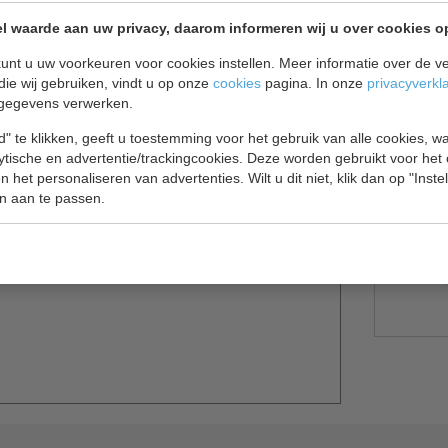
l waarde aan uw privacy, daarom informeren wij u over cookies o
unt u uw voorkeuren voor cookies instellen. Meer informatie over de ve
die wij gebruiken, vindt u op onze
cookies
pagina. In onze
privacyverkl
gegevens verwerken.
deksel
" te klikken, geeft u toestemming voor het gebruik van alle cookies, 
lytische en advertentie/trackingcookies. Deze worden gebruikt voor het
ouwbare vrieskist is uitermate geschikt
 het personaliseren van advertenties. Wilt u dit niet, klik dan op "Inst
den.
n aan te passen.
e als extra werkblad ingezet kan worden.