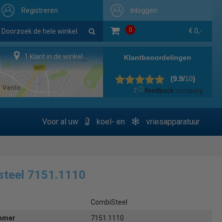
Registreren
Inloggen
0
€ 0,-
1 klant in de winkel
Voor al uw
koel- en
vriesapparatuur
steel 7151.1110
CombiSteel
ummer
7151.1110