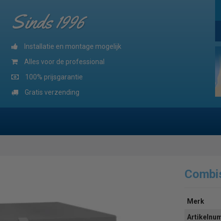
Sinds 1996
Installatie en montage mogelijk
Alles voor de professional
100% prijsgarantie
Gratis verzending
Combi
Merk
Artikeln