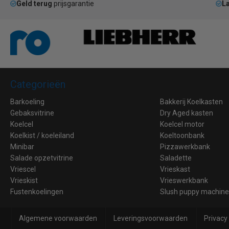
Geld terug
prijsgarantie
La
Categorieën
Barkoeling
Bakkerij Koelkasten
Gebaksvitrine
Dry Aged kasten
Koelcel
Koelcel motor
Koelkist / koeleiland
Koeltoonbank
Minibar
Pizzawerkbank
Salade opzetvitrine
Saladette
Vriescel
Vrieskast
Vrieskist
Vrieswerkbank
Fustenkoelingen
Slush puppy machin
Algemene voorwaarden
Leveringsvoorwaarden
Privacy