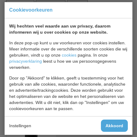
Beschrijving
Specificaties
Bijlages
Cookievoorkeuren
Combisteel JDE 600F BL 7455.2244
Wij hechten veel waarde aan uw privacy, daarom
vrieskast geforceerd met glasdeur
informeren wij u over cookies op onze website.
In deze pop-up kunt u uw voorkeuren voor cookies instellen.
5 roosters, koelmiddel R290, automatische ontdooiing,
4
Meer informatie over de verschillende soorten cookies die wij
wielen en 5 roosters met clips en prijskaarthouders
gebruiken, vindt u op onze
cookies
pagina. In onze
privacyverklaring
leest u hoe we uw persoonsgegevens
en LED verlichting.
verwerken.
Door op "Akkoord" te klikken, geeft u toestemming voor het
Zeer geschikt voor uw cafetaria, tankstation, slagerij.
gebruik van alle cookies, waaronder functionele, analytische
en advertentie/trackingcookies. Deze worden gebruikt voor
het optimaliseren van de website en het personaliseren van
Gerelateerde producten
advertenties. Wilt u dit niet, klik dan op "Instellingen" om uw
cookievoorkeuren aan te passen.
Combisteel JDE600R BL
Koelkast glasdeur
Instellingen
Akkoord
€ 1099,00
€ 1570,00