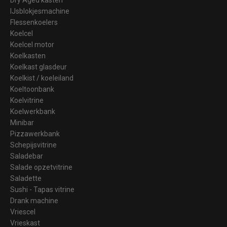
IJsblokjesmachine
Flessenkoelers
Koelcel
Koelcel motor
Koelkasten
Koelkast glasdeur
Koelkist / koeleiland
Koeltoonbank
Koelvitrine
Koelwerkbank
Minibar
Pizzawerkbank
Schepijsvitrine
Saladebar
Salade opzetvitrine
Saladette
Sushi - Tapas vitrine
Drank machine
Vriescel
Vrieskast