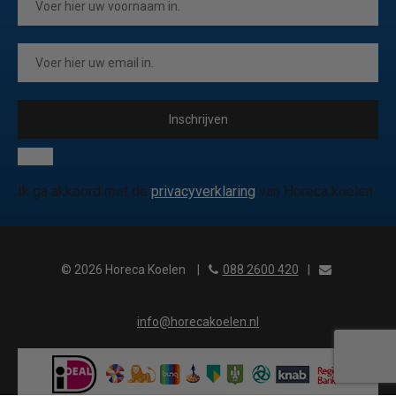
Inschrijven
Ik ga akkoord met de
privacyverklaring
van Horeca koelen
© 2026 Horeca Koelen
|
088 2600 420
|
info@horecakoelen.nl