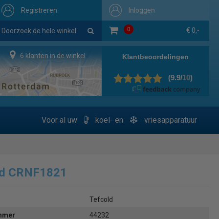
Registreren
Inloggen
0
€ 0,-
6 klanten in de winkel
Voor al uw
koel- en
vriesapparatuur
ld CRNF1821
Tefcold
ummer
44232