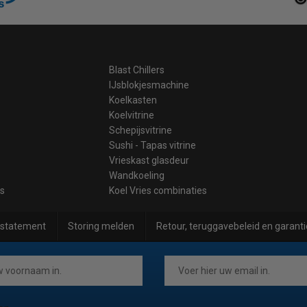
Blast Chillers
IJsblokjesmachine
Koelkasten
Koelvitrine
Schepijsvitrine
Sushi - Tapas vitrine
Vrieskast glasdeur
Wandkoeling
es
Koel Vries combinaties
 statement
Storing melden
Retour, teruggavebeleid en garanti