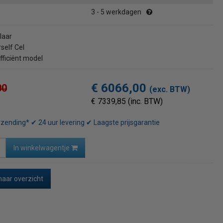
3 - 5 werkdagen
laar
self Cel
fficiënt model
€ 6066,00
00
(exc. BTW)
€ 7339,85 (inc. BTW)
rzending* ✔ 24 uur levering ✔ Laagste prijsgarantie
In winkelwagentje
naar overzicht