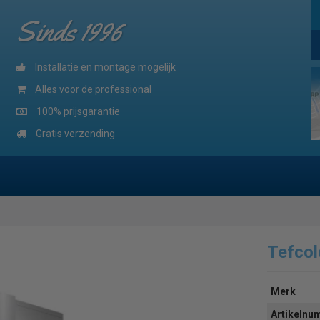
Sinds 1996
Installatie en montage mogelijk
Alles voor de professional
100% prijsgarantie
Gratis verzending
Tefco
Merk
Artikeln