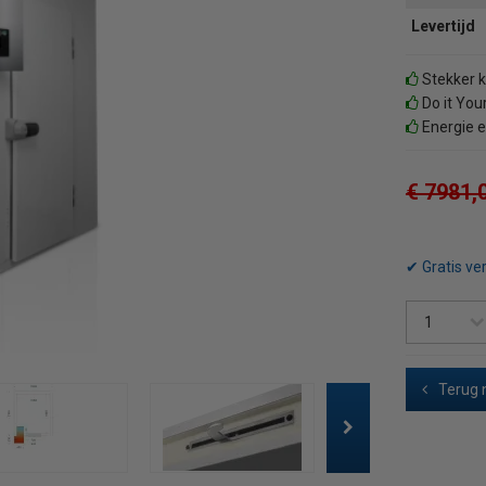
Levertijd
Stekker k
Do it Your
Energie e
€ 7981,
✔ Gratis ve
Terug 