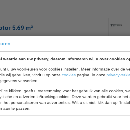
tor 5.69 m³
kant en klare vriescel van Horeca Megastore de
euren
eft geen extra vakkennis nodig. Het koelunit is
de panelen hoeft te bevestigen. Met twee rechter
l waarde aan uw privacy, daarom informeren wij u over cookies o
unt u uw voorkeuren voor cookies instellen. Meer informatie over de ve
plaatsen kunt positioneren. Zo kunt u de koelcel
die wij gebruiken, vindt u op onze
cookies
pagina. In onze
privacyverkl
 Horeca Megastore ook een passend rekwerk en een
gegevens verwerken.
" te klikken, geeft u toestemming voor het gebruik van alle cookies, 
lytische en advertentie/trackingcookies. Deze worden gebruikt voor het
el en dranken en wordt gebruikt in restaurants,
 het personaliseren van advertenties. Wilt u dit niet, klik dan op "Inst
t alleen functioneel, maar ook zeer betaalbaar.
n aan te passen.
 het gebruik van R290 wat een zeer efficiënt
tionele koelmiddelen, waardoor minder energie nodig
toot van broeikasgassen en een lager
aart.