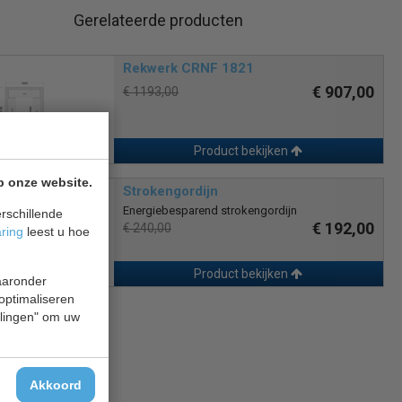
Gerelateerde producten
Rekwerk CRNF 1821
€ 907,00
€ 1193,00
Product bekijken
p onze website.
Strokengordijn
Energiebesparend strokengordijn
rschillende
€ 192,00
€ 240,00
aring
leest u hoe
Product bekijken
waaronder
 optimaliseren
ellingen" om uw
Akkoord