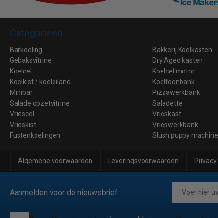
Categorieën
Barkoeling
Bakkerij Koelkasten
Gebaksvitrine
Dry Aged kasten
Koelcel
Koelcel motor
Koelkist / koeleiland
Koeltoonbank
Minibar
Pizzawerkbank
Salade opzetvitrine
Saladette
Vriescel
Vrieskast
Vrieskist
Vrieswerkbank
Fustenkoelingen
Slush puppy machin
Algemene voorwaarden
Leveringsvoorwaarden
Privacy
Aanmelden voor de nieuwsbrief