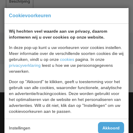
Beschrijving
Cookievoorkeuren
Voetpedaalopener
Wij hechten veel waarde aan uw privacy, daarom
informeren wij u over cookies op onze website.
Geld terug
prijsgarantie
In deze pop-up kunt u uw voorkeuren voor cookies instellen.
Lage prijzen hoge service
Meer informatie over de verschillende soorten cookies die wij
Gratis verzending
vanaf € 200,00
gebruiken, vindt u op onze
cookies
pagina. In onze
privacyverklaring
leest u hoe we uw persoonsgegevens
verwerken.
Door op "Akkoord" te klikken, geeft u toestemming voor het
gebruik van alle cookies, waaronder functionele, analytische
en advertentie/trackingcookies. Deze worden gebruikt voor
het optimaliseren van de website en het personaliseren van
Categorieën
advertenties. Wilt u dit niet, klik dan op "Instellingen" om uw
cookievoorkeuren aan te passen.
Barkoeling
Bakkerij Koelkasten
Blast Chillers
Instellingen
Akkoord
Drop-In