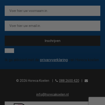
Inschrijven
Ik ga akkoord met de
privacyverklaring
van Horeca koelen
© 2026 Horeca Koelen
|
088 2600 420
|
info@horecakoelen.nl