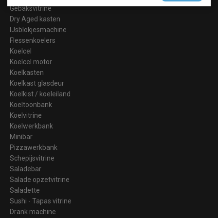
Gebaksvitrine
Dry Aged kasten
IJsblokjesmachine
Flessenkoelers
Koelcel
Koelcel motor
Koelkasten
Koelkast glasdeur
Koelkist / koeleiland
Koeltoonbank
Koelvitrine
Koelwerkbank
Minibar
Pizzawerkbank
Schepijsvitrine
Saladebar
Salade opzetvitrine
Saladette
Sushi - Tapas vitrine
Drank machine