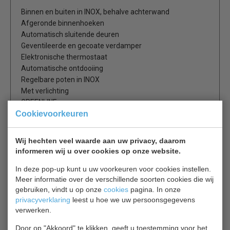
Binnen en buiten in INOX, behalve achterwand
Afgeronde binnenhoeken
Automatisch sluitende deuren
Geventileerde en gecoate verdamper
Elektronische thermostaat
Automatische ontdooiing
Regelbare poten in INOX
Met verlichting
GREENLINE
Cookievoorkeuren
3 leggers per deur inbegrepen
Wij hechten veel waarde aan uw privacy, daarom
Is dit iets voor jou?
informeren wij u over cookies op onze website.
In deze pop-up kunt u uw voorkeuren voor cookies instellen.
Combisteel 7450.0400
Meer informatie over de verschillende soorten cookies die wij
Koelkasten
gebruiken, vindt u op onze
cookies
pagina. In onze
€ 886,00
€ 1265,00
privacyverklaring
leest u hoe we uw persoonsgegevens
verwerken.
Koelkasten bekijken
Door op "Akkoord" te klikken, geeft u toestemming voor het