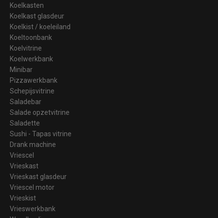
Koelkasten
Koelkast glasdeur
Koelkist / koeleiland
Koeltoonbank
Koelvitrine
Koelwerkbank
Minibar
Pizzawerkbank
Schepijsvitrine
Saladebar
Salade opzetvitrine
Saladette
Sushi - Tapas vitrine
Drank machine
Vriescel
Vrieskast
Vrieskast glasdeur
Vriescel motor
Vrieskist
Vrieswerkbank