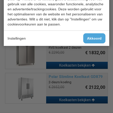
gebruik van alle cookies, waaronder functionele, analytische
Polar U634
en advertentie/trackingcookies. Deze worden gebruikt voor
Koelkast
het optimaliseren van de website en het personaliseren van
€ 1939,00
€ 2424,00
advertenties. Wilt u dit niet, klik dan op "Instellingen" om uw
cookievoorkeuren aan te passen.
Koelkasten bekijken
Instellingen
Akkoord
EcoFrost 7950.5010
RVS koelkast 2 deuren
€ 1832,00
€ 2290,00
Koelkasten bekijken
Polar Slimline Koelkast GD879
2-deurs koeling
€ 2122,00
€ 2652,00
Koelkasten bekijken